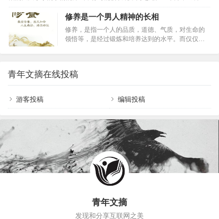
最近压力太大？”…
人》的专栏作者梅丽莎·达尔报道了心理学家小布莱恩的最新性格心理学
愤怒分成6种类型，并提供了破解之法。愤怒类型
发现。小布莱恩在他的新作——《我，自己，我们》中写道：内向者在
修养是一个男人精神的长相
1：爆发型爆发型愤怒的症状：“如果你再把脏袜子乱
出席隆重会议或者重要场合之前不会喝含咖啡因的饮料。汉斯·埃森克的
扔在地板上，我就搬出去住！”也许把你逼到爆发的
修养，是指一个人的品质，道德、气质，对生命的
外向理论和西北大学的威廉·雷维尔的研究表明，在特定场合，内向者和
边缘并不容易，但当这一刻真的来临时，便会地动
领悟等，是经过锻炼和培养达到的水平。而仅仅只
外向者的警戒心理和反应能力是不同的。如果一件东西或者一个场景给
山摇，身边…
是一个真我的人，一个自律的人，一个守静的人，
了内向者过度的刺激，他们不会觉得兴奋，反而会感觉不知所措，甚…
一个敢于挑战自己的人，一个自省的人；是一个具
有高远气度、严谨节操、淡欲的世界里，如何镇守
青年文摘在线投稿
本心，修身韫德，做一个有修养、有品性的人，如
何才能安顿好自己的心灵，如何在冷静中自省，如
何做到自律修身呢？胸怀宽广做人，就会宽宏大
游客投稿
编辑投稿
度。雨果有一句名言：比陆地宽广的是海洋，比海
洋宽广的是天空，比天空宽广的是人的胸怀男人和
女人之间没有一杆称可以匀出平衡来，谁也无法保
证男人在夫妻生活中…
青年文摘
发现和分享互联网之美