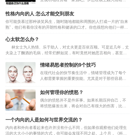
他有许多朋友，都是他在他们来吃喝的时候认识
的。他也一直过得非常开心。 最终，伊恩决定卖
性格内向的人 怎么才能交到朋友
掉他的生意。他的存款和卖掉生意所赚到的钱，已
你可能羡慕过那种谈笑风生，随时随地都能和周围的人打成一片的“自来
经足以让他继续舒服地过日子。他已经准备好好放
熟”，他们有着你没有的开朗性格和健谈的口才。你也很想向他们一样和
松，享受他之前努力的成果。可是，忽然之间，他
周围的同事、伙伴、家人随意交谈，感情逐渐上升。其实这对于性格内
变得忧郁了。15年过去了也没能好转。 像伊恩这
向的人来说也不是难事。 首先谈谈性格内向的人的优势。你不需要哗众
心太软怎么办？
样的故事，我看过许多：一位投资银行的首席执行
取宠，不需要不停的握手取悦对方，不需要滔滔不竭的谈论自己，因为
官…
林女士为人热情、乐于助人，对丈夫更是百依百顺。可是近几年，丈
事实上，交际的目的只在于认识新的朋友，建立新的关系，所以其目的
夫染上了酗酒的毛病，经常烂醉如泥，有时竟然对她恶言相向，甚至拳
在于了解什么是你对面的这个人最关心的，而你又能提供何种的帮助。
脚相加。朋友和家人都劝她离婚，可她总是因为自己“心太软”而迟迟下不
在这种情况下，一个聆听者(内向的人更容易胜任这种角色)更能…
了决心。即便是这样，丈夫也没有半点悔改之意，恶习照旧。她说自己
情绪易怒者控制的9个技巧
生活得很痛苦，自杀的心都有。 张林的弟妹多，有的尚在农村。为了弟
在现代社会的快节奏生活中，情绪管理成为了每个
妹，他不得不一次又一次推延婚期，直到几个弟妹的工作和学习都在他
人都需要掌握的重要技能。尤其是对于那些容易情
的帮助下得到“妥善”解决。可是，弟妹们还三天两头找他，今天这个说工
绪易怒的人来说，学会控制情绪不仅能够提升个人
作不适合，希望再…
的生活质量，还能改善人际关系，让自己在各种场
如何管理你的愤怒？
合中都能稳如泰山。以下是9个实用的情绪控制技
偶尔的愤怒并不是件坏事。如果长期压抑自己，不
巧，帮助你成为情绪的主人。一、认识情绪根源情
将愤怒爆发出来，将会对自己有很大的伤害，比如
绪易怒往往不是无缘无故的，它可能源于过去的经
打击你的自尊，甚至伤害你的身体，带来高血压和
历、压力积累或者性格特点。首先，我们要学会审
心脏病。但愤怒并不是独立存在，而是被其他情绪
视自己的情绪，当愤怒涌上心头时，不要急于爆
一个内向的人是如何与世界交流的？
所引发。所以既然愤怒不可避免，我们要做的不是
发，而是停下来问问自己：“我为什么会这么生气？
内向者和外向者看起来也许并没有什么不同，但如果你观察他们处理生
压抑愤怒，而是找到引发愤怒的情绪，在愤怒之前
是因为对方的行为真的不可原谅，还是因为我自己
活的大大小小的事情的方式，你可能会发现不同之处。上个月，《科学
消除这些情绪，去掉愤怒带来的消极影响。专家将