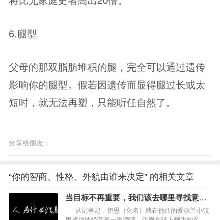
6.腿型
父母的那双脂肪堆积的腿，完全可以通过遗传
影响你的腿型。假若因遗传而显得腿过长或太
短时，就无法再塑，只能听任自然了。
分享给朋友：
“你的智商、性格、外貌由谁来决定” 的相关文章
当目标不再重要，我们该去哪里寻找意
义？
从记事起，伊恩（化名）就在他住的爱尔兰小镇
里成功地经营着一家酒吧。伊恩在镇上颇为知名。