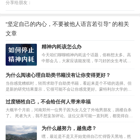
分享给朋友：
“坚定自己的内心，不要被他人语言若引导” 的相关
文章
精神内耗该怎么办
今天咱们聊聊精神内耗这个话题，俗称想太多。高
中那会儿，大家应该能发现，学习好的女生考试前
特别容易焦虑。我同桌就是这样一个人，有次数学
考试前我还开导他，后来成绩出来，她趴在那儿情
为什么阅读心理自助类书籍没有让你变得更好？
绪低落，我又好心安慰，一次考试不代表什么，错
当你感觉糟糕时，转而求助于自助类书籍，看起来是个不错的选择。但
了才会有进步吗？她坐起来，我看到他考了134分，
是新的研究结果显示，它很可能不会让你感觉更好。蒙特利尔大学的心
嗯，当时就把自己89分的试卷藏了起来。从那以
理学家研究发现，相比于不读自助类书籍的人，那些阅读自助类书籍的
后，每次考试前我也开始焦虑了。小伙伴多少都会
人对压力更加敏感，也会表现出更多抑郁症状。一项小型的初步研究
过度牺牲自己，不会给任何人带来幸福
有点儿精神内耗，举几个例子，小时候幻想自己将
中，研究者测试了30名被试的人格和心理健康状况，比如压力反应（对
来是上清华还是上北大，纠结得要命。谈恋爱，女
大概半个月前，河南郑州一位男子因为女儿交了外地男朋友，跳楼自杀
压力源产生反应的倾向，通过唾液中压力荷尔蒙水平来测量），开放
朋友或者男朋友没回消息，开始胡思乱想，工作了
了。 死者为大，我不想妄加评论。这位父亲可能一直到死，都觉得自己
性，自律，外向性，同情心，情绪稳定性，自尊和抑郁症状。一半的被
稍有差错就过…
深爱女儿。但这种爱，却可能毁掉女儿。为人父母，付出了很多，却害
试自述称阅读过自助类书籍，另一半则没有。按照阅读书籍的类型，将
了孩子，可以说是巨大的人生失败。这种悲剧的造成，就是因为父母具
为什么越努力，越焦虑？
自助类…
有强烈的付出上瘾症”，不懂生而为人，要适当自私。你被这张图片里的
嘿，最近是不是又开始觉得自己忙得昏天黑地，然
场景戳中了吗？1我们团队的90后特别爱吐槽。小姐姐好奇，问她们觉得