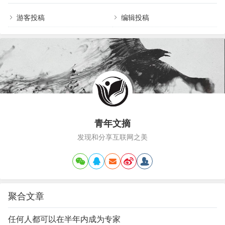
学认识疫情，正确对待风险，积极调整情绪，学会自我放松，对于防疫
之初，…
控疫极为重要，今天为大家分享心理调适六大妙招。 0…
游客投稿
编辑投稿
青年文摘
发现和分享互联网之美
聚合文章
任何人都可以在半年内成为专家