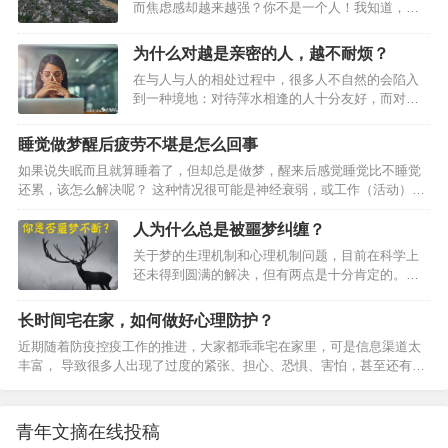
而焦虑感却越来越强？你不是一个人！我知道，大
父母哪句话最伤人，结果我都是为了你”，获得全票通过。作为长期靠互
家都在努力工作、学习、追求梦想，但为什么明明
怼增加颜值的团队，这么和谐的场面好几年都没见过…
在拼命付出，焦虑感却像滚雪球一样越积越大？今
为什么对越是亲密的人，越不耐烦？
天，咱们就来聊聊这个“努力与焦虑”之间的复杂关
在与人与人的相处过程中，很多人不自然的会陷入
系，顺便从心理学角度揭开背后的真相。为什么越
到一种境地：对待萍水相逢的人十分友好，而对待
努力，焦虑感反而更强？你有没有试过这种情况？
亲密的人总是恶语相向。这难道是一种病吗？其实
你为了一个目标拼尽全力，结果心里却始终没有
不是，对待不同的人，有不同的表现这当然是没有
底，甚至越来越焦虑？听起来是不是有点怪？你是
睡觉做梦醒后疲劳不堪是怎么回事
问题的，只是这两种不同的对待方式潜意识中体现
不是在想：“我到底是哪里做错了？明明很努力，怎
如果说失眠而且就算睡着了，但却总是做梦，醒来后感觉睡觉比不睡觉
了一种心理问题。01为什么越亲密的人，会表现得
么还是这么焦虑？”其实，这背后有些心理学原理在
还累，该怎么解决呢？ 这种情况很可能是神经衰弱，或工作（活动）量
越不耐烦？与不怎么熟悉的人相处，许多人潜意识
作怪，我们得…
较大，肌肉得不到较好的放松，或作息不规律所造成的。对于这些情况
里还是想要展现自己美好的一面，所以会在相处的
提出如下建议：对于神经衰弱的情况，你可以试一试每天睡前热水加醋
人为什么总是被噩梦纠缠？
过程中尽可能的克制自己的脾气，而和熟悉的人相
泡脚半小时，同时吃一两根葱白。你也可以在睡醒后采用呼吸调节法
处，由于过于亲密，不在乎亲密人对自己的看法，
关于梦的生理机制和心理机制问题，目前在科学上
——长长地、慢慢地吸气。你可以将你的肺部想象成一个气球，你想尽
没有内心防线，很容易不自然的就表现自己的心理
还未得到圆满的解决，但有两点是十分肯定的。如
量将这个气球充满。当你感到气球已经全部膨胀了起来，就表明已经气
状况。不少人越…
有的学者曾分别将冰水拨在睡眠者身上，以及用闪
沉丹田，保留两秒钟。然后，轻轻地、慢慢地将气呼出。吸气持…
光、音响刺激睡眠者后，将其唤醒，结果发现，三
长时间宅在家，如何做好心理防护？
种刺激被编入梦境的比例分别为42%、23%和9%；
近期随着防疫控疫工作的推进，大家都乖乖宅在家里，可是信息渠道太
其二是日有所思，夜有所梦。许多研究梦的内容的
丰富， 导致很多人出现了过度的紧张、担心、恐惧、害怕，甚至还有抑
科学家发现，梦里往往重视白天的经历。从这两点
郁、愤怒等。有专家说：空气中弥漫的不是病毒的味道，而是恐慌的味
结论出发，我们不难发现，作为梦的一个种类的噩
道”。这些情绪又可能引起身体上的不适，出现咳嗽、胸闷、乏力、甚至
梦，其形成原因起码有两个方面：1.身体已发生了某
呼吸困难， 吃不下饭、睡不着觉，从而可能导致身体抵抗力下降。甚至
些尚未被察觉的疾病。一般说来，器质性疾病的发
青年文摘在线投稿
有的人不放心，到医院去看医生，又增加了交叉感染的风险。所以，科
生，总会有某些特定的症状。但是，在疾病的发生