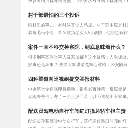
协议离婚后抚养费过低，可否要求对方增加抚养费？
询。面对居民的这些烦心事，村（居）法律顾问逐一
村干部最怕的三个投诉
能重新分吗？近日，翔安区马巷街道居民刘先生咨询
子女抚养权。事后，他发现前妻亦存在出轨行为，便
咱村里的事儿，有时候真让人憋屈。村干部本应是村
着鸡毛当令箭，甚至欺负老实人!但别怕，他们也有
管用，要注意啥。 一、村干部最怕的三大投诉1、财务问题，一告一个准儿 村里的钱去哪儿了?怎么花的?这是大伙最关
案件一直不移交检察院，到底意味着什么？
心的事儿。村干部最怕的，就是查他们的账!这些账
很多刑事案件当事人及家属都有这个疑惑：人取保出
好事还是坏事？ 先给大家讲清楚核心逻辑：公安阶段
由检进行审查起诉）把案件送往检察院送的定义两个“
四种渠道向巡视组提交举报材料
请批捕（适用于被拘留在看守所的人，如果一开始就取
公安只有两个选择： 1. 移送检察院批捕 → 继…
中央第七轮巡视即将启动，很多老百姓第一反应就是
者跑去寄信，寄了三个月没回音，以为巡视组不管事
见过太多人因为“不会反映”而错失良机。今天，我
配送员驾电动自行车闯红灯撞坏轿车担主责
渠道适合什么情况、怎么操作，让你一次选对，少走
视组反映问题之前，必须先划清边界。巡视组受理的
配送员孙某驾驶电动自行车，直行通过路口时闯红灯