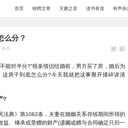
首页
锦绣文章
天籁之音
读书有道
有声杂
怎么分？
0
不能对半分?”很多情侣结婚前，男方买了房，婚后为
，这房子到底怎么分?今天我就把这事掰开揉碎讲清
产?
典》第1062条，夫妻在婚姻关系存续期间所得的
收益、继承或受赠的财产(遗嘱或赠与合同确定只归一