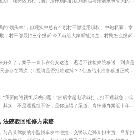
近期，翔安区的村（居）法律顾问们接到多起与婚姻家事有关的咨
答疑解惑，为大家理清维权思路。离婚后才知对方也出轨，财产还
说，他因自身婚内出轨被发现，在离婚协议中自愿放弃全部财产及
自行收集到对方开房同住相关记录，希望重…
民的“领头羊”，但现实中总有个别村干部滥用职权、中饱私囊，拿
软肋，村干部最怕三个投诉!今天就给大家掰扯清楚，村民怎么投诉最
本子要是含糊不清，村干部最怕被捅上去。一旦有村民拿着证据去反
映村务不公开、财务有猫腻，上面一查一个准。投诉要点： 1. 抓证…
来好久了，案子一直卡在公安这边，迟迟不往检察院移送，到底是
只会存在两次（1.提请是否批准逮捕？2.侦查结束准备移送正式交
移送”定义完全不一样。 一、第一次移送：拘留30天内向检察院提
保候审了不用看这条，也不适用这条） 刑事拘留最长30天，到期
：“我要向巡视组反映问题！”然后拿起电话就打，打不通就急；或
。其实，不是巡视组不管，是你选错了渠道。肖律师办案近十年，
把向巡视组反映问题的四种官方渠道拆开了、揉碎了讲给你听，每个
，法院驳回维修方索赔
三个月弯路。一、先搞清楚：巡视组到底管什么？不管什么？向巡
是被巡视单位领导干部的违纪违法问题…
，与吕某驾驶的小型轿车发生碰撞，交警认定孙某担主责、吕某担