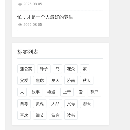
2026-08-05
忙，才是一个人最好的养生
2026-08-05
标签列表
蒲公英
种子
鸟
花朵
家
父爱
焦虑
夏天
济南
秋天
人
故事
艳遇
上帝
爱
尊严
自尊
灵魂
人品
父母
聊天
喜欢
细节
贫穷
读书