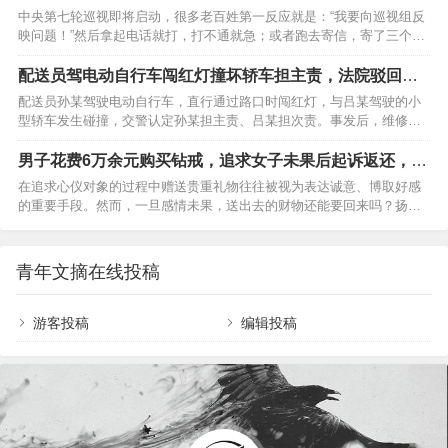
1、财务问题，一告一个准儿 村里的钱去哪儿了?怎么花的?这是大伙最
中央第七轮巡视即将启动，很多老百姓第一反应就是：“我要向巡视组反
关心的事儿。村干部最怕的，就是查他们的账!这些账本子要是含糊不
映问题！”然后拿起电话就打，打不通就急；或者跑去寄信，寄了三个月
清，村干部最怕被捅上去。一旦有村民拿着证据去反映村务不公开、财
没回音，以为巡视组不管事。其实，不是巡视组不管，是你选错了渠
务有猫腻，上面一查一个准。投诉要点： 1. 抓证…
道。肖律师办案近十年，见过太多人因为“不会反映”而错失良机。今天，
配送员驾电动自行车闯红灯撞坏轿车担主责，法院驳回维
我把向巡视组反映问题的四种官方渠道拆开了、揉碎了讲给你听，每个
修方索赔
配送员孙某驾驶电动自行车，直行通过路口时闯红灯，与吕某驾驶的小
渠道适合什么情况、怎么操作，让你一次选对，少走三个月弯路。一、
型轿车发生碰撞，交警认定孙某担主责、吕某担次责。事发后，维修轿
先搞清楚：巡视组到底管什么？不管什么？向巡视组反映问题之前，必
车的某服务部受让车辆所有方赔偿权益后，起诉孙某、其任职公司及保
须先划清边界。巡视组受理的是被巡视单位领导干部的违纪违法问题…
险公司承担70%的责任，索赔7.5万余元。记者从中国裁判文书网获悉，
男子花费6万余元购买钻戒，追求女子未果后起诉返还，法
江苏常州市中级人民法院公布二审判决书。法院依据《道路交通安全
院判了
在追求心仪对象的过程中赠送贵重礼物往往被视为表达诚意、博取好感
法》及“优者危险负担”原则，认定非机动车一方无需承担机动车车辆损失
的重要手段。然而，一旦感情未果，送出去的财物还能要回来吗？扬子
赔偿责任，驳回了该服务部的全部诉求。一审法院认定：2025年7月19
晚报/紫牛新闻记者获悉，近日，南湖法院审结了这样一起赠与合同纠纷
日12时27分许，孙某驾驶电动自行车行驶至某路段，违…
案件。 2024年初，从事自媒体行业的小王与女孩小美在网络上相识。小
王对小美颇生好感，为了追求对方并“维系恋爱关系”，在酒店共同居住数
青年文摘在线投稿
日后，小王不惜斥资七万余元，购买了价值六万余元的钻戒和价值近五
千元的香奈儿耳环赠予小美。然而，小美收下这份厚礼后，虽将社交账
号状态改为“已恋爱”，但恋爱对象却并…
游客投稿
编辑投稿