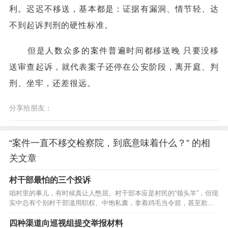
利。迟迟不移送，基本都是：证据有漏洞、情节轻、达
不到起诉判刑的硬性标准。
但是人数众多的案件普遍时间都移送晚 只要没移
送审查起诉，就代表案子还停在公安阶段，离开庭、判
刑、坐牢，还差很远。
分享给朋友：
“案件一直不移交检察院，到底意味着什么？” 的相
关文章
村干部最怕的三个投诉
咱村里的事儿，有时候真让人憋屈。村干部本应是村民的“领头羊”，但现
实中总有个别村干部滥用职权、中饱私囊，拿着鸡毛当令箭，甚至欺负
老实人!但别怕，他们也有软肋，村干部最怕三个投诉!今天就给大家掰扯
清楚，村民怎么投诉最管用，要注意啥。 一、村干部最怕的三大投诉
四种渠道向巡视组提交举报材料