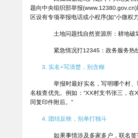
题向中央组织部举报(www.12380.gov
区设有专项举报电话或小程序(如“小微权
土地问题找自然资源所：耕地破坏、
紧急情况打12345：政务服务热
3. 实名+写清楚，别含糊
举报时最好实名，写明哪个村、谁
名核查优先。例如：“XX村支书张三，在
同复印件附后。”
4. 团结反映，别单打独斗
如果事情涉及多家多户，联名签字