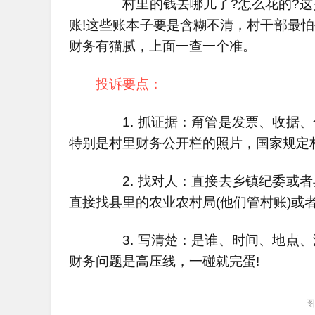
村里的钱去哪儿了?怎么花的?这
账!这些账本子要是含糊不清，村干部最
财务有猫腻，上面一查一个准。
投诉要点：
1. 抓证据：甭管是发票、收据、
特别是村里财务公开栏的照片，国家规定
2. 找对人：直接去乡镇纪委或者
直接找县里的农业农村局(他们管村账)或
3. 写清楚：是谁、时间、地点、
财务问题是高压线，一碰就完蛋!
图