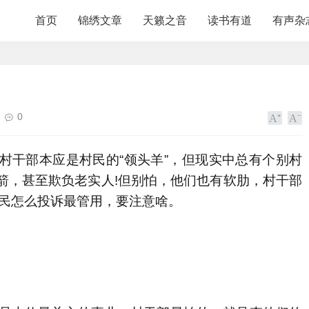
首页
锦绣文章
天籁之音
读书有道
有声杂
0
村干部本应是村民的“领头羊”，但现实中总有个别村
箭，甚至欺负老实人!但别怕，他们也有软肋，村干部
村民怎么投诉最管用，要注意啥。