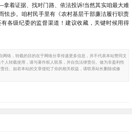
拿着证据、找对门路、依法投诉!当然其实咱最大难
而怯步。咱村民手里有《农村基层干部廉洁履行职责
还有各级纪委的监督渠道！建议收藏，关键时候用得
载自网络，转载的目的在于网络分享传递更多信息，并不代表本站赞同文
或个人转载使用，请与著作权人联系，并自负法律责任。做为非盈利性
律责任。如若本站的文章侵犯了你的相关权益，请联系站长删除或修