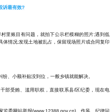
投诉最有效?
村里账目有问题，就拍下公示栏模糊的照片;遇到低
具体情况;发现土地被乱占，保留现场照片或合同复印
纷、小额补贴没到位，一般乡镇就能解决。
部受贿、滥用职权，直接联系县/区纪委，现在电
举报(www.12388.gov.cn)、作风、纪律问