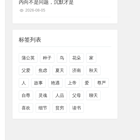
内向不是问题，沉默才是
2026-08-05
标签列表
蒲公英
种子
鸟
花朵
家
父爱
焦虑
夏天
济南
秋天
人
故事
艳遇
上帝
爱
尊严
自尊
灵魂
人品
父母
聊天
喜欢
细节
贫穷
读书