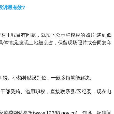
投诉最有效?
村里账目有问题，就拍下公示栏模糊的照片;遇到低
具体情况;发现土地被乱占，保留现场照片或合同复印
纷、小额补贴没到位，一般乡镇就能解决。
部受贿、滥用职权，直接联系县/区纪委，现在电
举报(www.12388.gov.cn)、作风、纪律问