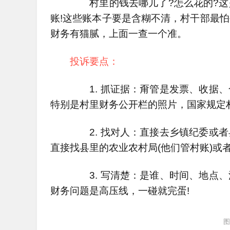
村里的钱去哪儿了?怎么花的?这
账!这些账本子要是含糊不清，村干部最
财务有猫腻，上面一查一个准。
投诉要点：
1. 抓证据：甭管是发票、收据、
特别是村里财务公开栏的照片，国家规定
2. 找对人：直接去乡镇纪委或者
直接找县里的农业农村局(他们管村账)或
3. 写清楚：是谁、时间、地点、
财务问题是高压线，一碰就完蛋!
图