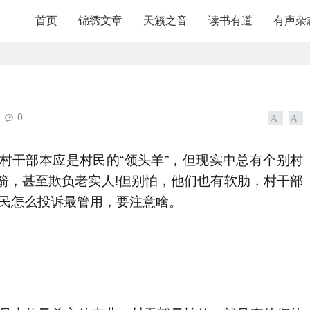
首页
锦绣文章
天籁之音
读书有道
有声杂
0
村干部本应是村民的“领头羊”，但现实中总有个别村
箭，甚至欺负老实人!但别怕，他们也有软肋，村干部
村民怎么投诉最管用，要注意啥。