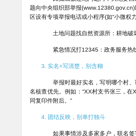
题向中央组织部举报(www.12380.gov
区设有专项举报电话或小程序(如“小微权
土地问题找自然资源所：耕地破坏、
紧急情况打12345：政务服务热
3. 实名+写清楚，别含糊
举报时最好实名，写明哪个村、谁
名核查优先。例如：“XX村支书张三，在
同复印件附后。”
4. 团结反映，别单打独斗
如果事情涉及多家多户，联名签字