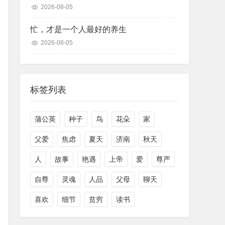
2026-08-05
忙，才是一个人最好的养生
2026-08-05
标签列表
蒲公英
种子
鸟
花朵
家
父爱
焦虑
夏天
济南
秋天
人
故事
艳遇
上帝
爱
尊严
自尊
灵魂
人品
父母
聊天
喜欢
细节
贫穷
读书