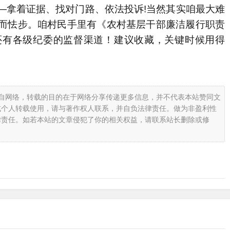
拿着证据、找对门路、依法投诉!当然其实咱最大难
而怯步。咱村民手里有《农村基层干部廉洁履行职责
还有各级纪委的监督渠道！建议收藏，关键时候用得
载自网络，转载的目的在于网络分享传递更多信息，并不代表本站赞同文
或个人转载使用，请与著作权人联系，并自负法律责任。做为非盈利性
律责任。如若本站的文章侵犯了你的相关权益，请联系站长删除或修