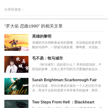
分享给朋友：
“罗大佑 恋曲1990” 的相关文章
英雄的黎明
清澈的河水倒映着金色的晨曦，耳边响起的是奔雷
般的马蹄声，一群骏马跳跃着、嘶鸣着，水花如浪
潮一般在蹄下溅起。奔腾不息的马群中，有一个裹
在褐色披风中的矫健身影 当号角吹起，英雄不再沉
毛不易：牧马城市
默！难忘战斗时,激昂的动荡气势!当准备逝去的那一
《牧马城市》说的是什么？ 所有的想说的，不
刻,眼里流露出的思乡心绪和温柔的儿女神态:也许军
想说的故事，总有人用不同的方式委婉的表达出
人的宿命就是战死沙场，永不后悔!正所谓风萧萧兮
来，同样的在懂得的人眼里，心上都成为一道不可
易水寒，壮士一去不复返。整个音乐一开头并不是
逾越的风景，于是反反复复的吟唱或排练单调的动
圆号，而是古筝，犹如蜻蜓点水，然后才是一段红
Sarah Brightman:Scarborough Fair
作，只为了一个赞许的，感同身受的目光。 《牧马
日初升的圆号气势恢宏。很恢宏但是并没有吞山河
岁月的流逝，些许往事或许能在一个人的记忆中淡
城市》是一首不知该怎么说的歌，但它却很好的表
的气势，而是一种将要爆发之前的压抑。脑补这样
去，而淡不去的却是斯卡布罗集市的旋律，那些快
达了许多人的生活，其中也包括我，一个普普通通
的一…
乐的音符，青春和热情浇灌斯卡布罗集市的花朵，
的人，却也有着不普通的梦想。 游走在世界上，每
默默守望它冉冉开放在相爱的日子，芬芳的誓言，
个角落的人啊，身上背负的岂止是远方，更有坚不
Two Steps From Hell ：Blackheart
令人回首。Scarborough Fair（斯卡堡集市，也译作
可摧的失眠。累了苦了，倔强的人不想说也不…