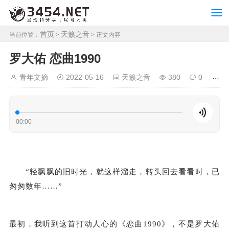
首页
天籁之音
当前位置：
>
> 正文内容
罗大佑 恋曲1990
青年文摘
2022-05-16
天籁之音
380
0
00:00
“轻飘飘的旧时光，就这样溜走，转头回去看看时，已
匆匆数年……”
最初，我听到这首打动人心的《恋曲1990》，不是罗大佑