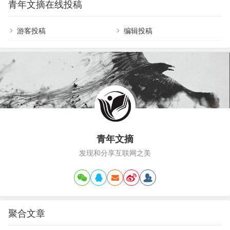
青年文摘在线投稿
一首经典的忧伤曲，安抚了旧日的创伤，喜欢这首
符淋漓着，路边花儿开着，旁边寺庙里一片静谧，
曲子,带着幽幽惆怅,诉着丝丝情怨…
只有雨打在树叶上，…
游客投稿
编辑投稿
青年文摘
发现和分享互联网之美
聚合文章