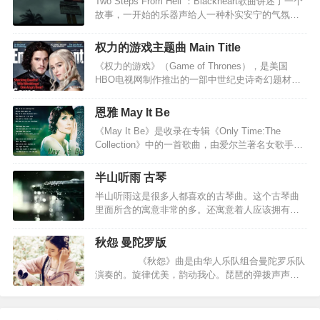
Two Steps From Hell ：Blackheart歌曲讲述了一个
斯卡布罗集市”），是一首旋律优美的经典英文歌
故事，一开始的乐器声给人一种朴实安宁的气氛，
曲，曾作为第40届奥斯卡获奖影片《毕业生》（The
而后的一段“宫廷音乐”风格完全不同，似乎给人奢靡
Graduate）的插曲，曲调凄美婉转，给人以心灵深
的感觉。然后曲调未变，但一下子成了如泣似诉，
处的触动。《斯卡布罗集市》诉说了一个缠绵凄美
权力的游戏主题曲 Main Title
正如同国家腐败，征收重税，使得民不聊生。后一
的爱情故事：一个参军的男青年远离自己相爱的姑
《权力的游戏》（Game of Thrones），是美国
段变奏描述了人民在沉默中即将爆发。接着转入正
娘在战争中不幸遇难，但长满…
HBO电视网制作推出的一部中世纪史诗奇幻题材的
题，，加入了人声合唱，这个意思我不太明白，有
电视剧。该剧改编自美国作家乔治·R·R·马丁的奇幻
可能是悲壮失败，也可能仅仅是一个战役的高潮。
小说《冰与火之歌》系列。在2011年，美国HBO电
…
恩雅 May It Be
视网对《冰与火之歌》进行改编，拍成了《权力的
《May It Be》是收录在专辑《Only Time:The
游戏》这部非常精彩的电视剧。其中的配乐非常震
Collection》中的一首歌曲，由爱尔兰著名女歌手恩
撼，无与伦比。每次一听到觉得血液沸腾，纵横捭
雅创作并演唱，也是《指环王1：魔戒再现》电影主
阖的感觉，是一种大格局大史诗 ，脑中闪过无数画
题曲。 空灵的曲调，如天籁之音，如夜空之中闪烁
面和家族旗帜。王者之气，霸气，威武，神圣不可
半山听雨 古琴
的星。曲调平淡中略带伤感，又不失庄重。仿佛在
侵犯！低沉的大提琴配合的太到位了。大提琴音域
半山听雨这是很多人都喜欢的古琴曲。这个古琴曲
漫长的黑夜中走了很久的路，但前方依然有希望，
宽广并且富于感情，能表达深沉和忧…
里面所含的寓意非常的多。还寓意着人应该拥有一
阳光就在不远处。 此曲一出世，即受到大众的喜
份幽静淡雅的心情，就好像人住在山中一样，听着
爱，获得奥斯卡“最佳原创歌曲”金球奖”最佳原创歌
细雨拍打着树叶，这样就能使得心中有一种非常安
曲“格莱美奖”最佳电影歌曲“等多项荣誉。May it be
秋怨 曼陀罗版
然的恬静。更寓意着人应该忘了俗世的烦恼和喧
an evening star愿夜空…
《秋怨》曲是由华人乐队组合曼陀罗乐队
嚣，在这样的美景下，对于每个人来说都应该忘却
演奏的。旋律优美，韵动我心。琵琶的弹拨声声，
其他的烦恼，享受现在这样飘摇的感觉，度过这随
嘈嘈切切，钢琴的丁咚韵律，回音叠嶂，落叶的回
性又随缘的流年。半山听雨，品的是一种静《半山
归绝唱，芦苇的摇曳低语，赘满了苍白的秋怨，诉
听雨》的曲子，是古琴曲。打开播放器，伴随着悦
说着淡淡愁绪，湿润了漫漫长夜。 《秋怨》，
耳的琴声，仿佛就已经走入了空山幽谷中，雨的音