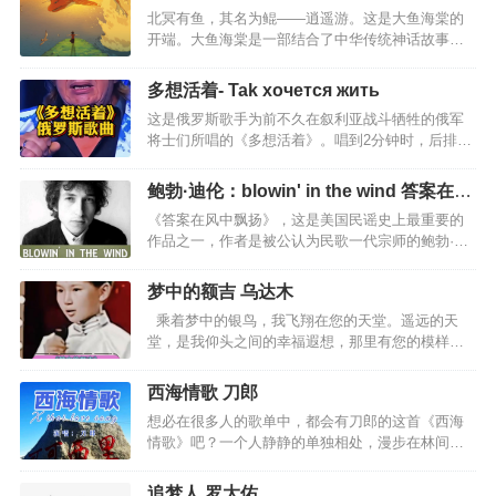
北冥有鱼，其名为鲲——逍遥游。这是大鱼海棠的
斯卡布罗集市”），是一首旋律优美的经典英文歌
开端。大鱼海棠是一部结合了中华传统神话故事的
曲，曾作为第40届奥斯卡获奖影片《毕业生》（The
影视作品，通过动画的方式为中华文化做一种传
Graduate）的插曲，曲调凄美婉转，给人以心灵深
承，拥有自身独有的魅力，通过描述三位主人公的
处的触动。《斯卡布罗集市》诉说了一个缠绵凄美
多想活着- Tak xoчется жить
故事，为观众展开一方磅礴绚丽的世界。所有活着
的爱情故事：一个参军的男青年远离自己相爱的姑
这是俄罗斯歌手为前不久在叙利亚战斗牺牲的俄军
的人类，都是海里一条巨大的鱼；出生的时候他们
娘在战争中不幸遇难，但长满…
将士们所唱的《多想活着》。唱到2分钟时，后排开
从海的此岸出发。他们的生命就像横越大海，有时
始有人站起，2分18秒，普京总统肃立拭泪，紧跟着
相遇，有时分开死的时候，他们便到了岸，各去各
全场起立。每个国家和民族都应该崇敬英雄，而不
的世界。亚历桑德罗中国巡演西安站的最后，为了
鲍勃·迪伦：blowin' in the wind 答案在风
是什么明星、大款。唯有如此，一个民族才有希望
回馈中国粉丝，演奏了这曲《大鱼》。居然比原版
中飘扬
《答案在风中飘扬》，这是美国民谣史上最重要的
和前途。如泣如诉的乐曲，哀思，伤感歌曲大意：
还穿透灵魂，何其悲凉，震撼心灵。…
作品之一，作者是被公认为民歌一代宗师的鲍勃·迪
你知道吗 多想活着去观赏火红日出活着 正是为了去
伦，这首歌的歌词于2016年10月13日作为鲍勃·迪伦
爱与你相伴的所有人你知道吗 多想活着黎明时分 与
获得诺贝尔文学奖的获奖作品。虽然《答案在风中
你一同醒来调煮咖啡世人尚在甜睡你知道吗 多想活
梦中的额吉 乌达木
飘扬》的时代背景是越战时期的美国社会，但是这
着不必见报宣扬要全拿出分享活着 是让孩子永不忘
乘着梦中的银鸟，我飞翔在您的天堂。遥远的天
首歌的意境却可以说是「放诸四海而皆准」，同时
你知道吗 多想活着在你牺牲的一刹那站起向大…
堂，是我仰头之间的幸福遐想，那里有您的模样，
始终深受世界各地人们的喜爱。这并非一首简单的
有您的笑容在发光。每一次的抬头微笑，我能感觉
娱乐之歌，这首歌正好迎合了当时的社会环境，诗
您微笑的赞许，感觉您就在天堂注视我的目光。每
人在歌曲里吹响了时代嘹亮的号角。他站出来，提
西海情歌 刀郎
一次，想您，我都会用歌声传达，您说，喜欢我唱
出反战、嬉皮主张，呼吁民众选择勇气和作为。时
想必在很多人的歌单中，都会有刀郎的这首《西海
歌的模样，喜欢我歌声中对爱的回肠，亲爱的额
至今日，我们依然能从作品里感受到属于那个年代
情歌》吧？一个人静静的单独相处，漫步在林间小
吉！当我想您，我就会在梦中寻觅您的身影，那遥
而又…
路，或者独自眺望远方时，单曲循环《西海情歌》
远的天堂，只有在梦中才会向我靠近，让我走向您
时，想必很多人都会被歌词中的凄婉缠绵给打动，
的身旁。我想，依靠在您的怀抱，不要走开，让我
追梦人 罗大佑