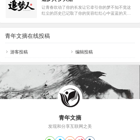
不知不觉就泪水打湿了双眸吧？很多人都感叹刀郎
回味那过去幸福的时光。 幸福的笑容，暖暖的话
让青春吹动了你的长发让它牵引你的梦不知不觉这
为何能写出这样忧伤的歌曲？却不知原来这首歌的
语，曾经在我们家回荡，让…
红尘的历史已记取了你的笑容红红心中蓝蓝的天是
背后有个让人心碎的故事。在《西海情歌》中，主
个生命的开始春雨不眠隔夜的你曾空独眠的日子让
要讲述的就是女孩的恋人去世，女孩悲伤绝望，问
青春娇艳的花朵绽开了深藏的红颜飞去飞来的满天
男孩曾经许诺自己不会让她找不见，为何现在却变
的飞絮是幻想你的笑颜秋来春去红尘中谁在宿命里
成南归的候鸟飞不见？观众每每听到这样发自灵魂
青年文摘在线投稿
安排冰雪不语寒夜的你那难隐藏的光彩看我看一眼
质问，痛苦哀婉的歌词，眼泪都忍不住落下。而这
吧 莫让红颜守空枕青春无悔不死永远的爱人让流浪
首歌曲的背后，更…
的足迹在荒漠里写下永久的回忆飘来飘去的笔迹是
游客投稿
编辑投稿
深藏激情的你的心语前尘后世轮回中 谁在声音里徘
徊痴情笑我凡俗的人世终难解的关怀 罗大佑写了很
多首堪称经典的歌…
青年文摘
发现和分享互联网之美