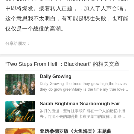
中即将爆发。接着转入正题，，加入了人声合唱，
这个意思我不太明白，有可能是悲壮失败，也可能
仅仅是一个战役的高潮。
分享给朋友：
“Two Steps From Hell ：Blackheart” 的相关文章
Daily Growing
Daily Growing.The trees they grow high,the leaves
they do grow greenMany is the time my true love
I've seenMany an hour I have watched him all
aloneHe's young,but he's daily growingFather, dear
Sarah Brightman:Scarborough Fair
father,you've done me great wrongYou hav…
岁月的流逝，些许往事或许能在一个人的记忆中淡
去，而淡不去的却是斯卡布罗集市的旋律，那些快
乐的音符，青春和热情浇灌斯卡布罗集市的花朵，
默默守望它冉冉开放在相爱的日子，芬芳的誓言，
亚历桑德罗版《大鱼海棠》主题曲
令人回首。Scarborough Fair（斯卡堡集市，也译作