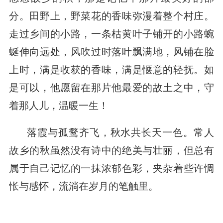
分。田野上，野菜花的香味弥漫着整个村庄。
走过乡间的小路，一条枯黄叶子铺开的小路蜿
蜒伸向远处，风吹过时落叶飘满地，风铺在脸
上时，满是收获的香味，满是惬意的轻抚。如
是可以，他愿留在那片他最爱的故土之中，守
着那人儿，温暖一生！
落霞与孤鹜齐飞，秋水共长天一色。常人
故乡的秋虽然没有诗中的绝美与壮丽，但总有
属于自己记忆的一抹浓郁色彩，夹杂着些许惆
怅与感怀，流淌在岁月的笔触里。