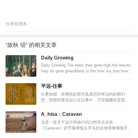
分享给朋友：
“故秋 埙” 的相关文章
Daily Growing
Daily Growing.The trees they grow high,the leaves
they do grow greenMany is the time my true love
I've seenMany an hour I have watched him all
aloneHe's young,but he's daily growingFather, dear
平远-往事
father,you've done me great wrongYou hav…
往事如烟，依稀想起那些真真切切有过的刹那幻
想，恍惚间看见自己在往事中，尽管蹒跚却是那么
执着，执着得无暇顾及周围的风景。往事如梦，匆
匆闪过的瞬间用心灵的特技拍摄下来，轻轻把缕缕
A_hisa：Caravan
片段小心收藏，精心剪辑不经意间触摸，却洒落了
这是一首关于远方和旅行的口哨音乐这首
一地的思绪。往事如酒，用时间特有的工艺制成浓
《Caravan》的节奏缓慢从开头的吉他弹奏慢慢开始
厚香醇的回忆，点点滴滴细细品味其精致，布满心
就像在讲述一个动人而悲伤的故事52秒口哨声起似
房慵懒自己心情，任醉意在旋律中弥漫…