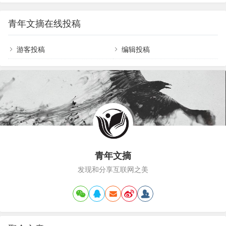
头的高亢清亮，把这首《雨花石》演绎得凄美绝伦
歌曲带着民谣舒缓感觉，轻松的旋律，让人耳目一
几多婉转，几多惆怅，几多无奈的哀叹，几多凄
新。很多人认为歌曲《听闻远方有你》是一首情
青年文摘在线投稿
凉的等待...因这份等待，无望的人生变得充实，漫
歌，实际上是一首关于亲情的歌曲，近日，公益记
长的岁月充满希望——爱，不过是自己给自己空白
者陶凯龙、张…
心灵的安慰罢，如鸦片，饮鸩止渴，却欲罢不能！
游客投稿
编辑投稿
其实我们等待…
青年文摘
发现和分享互联网之美