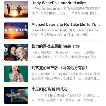
乎眼泪要落下来听到更多的是无奈迷人的口哨神曲
Hedy West:Five hundred miles
《Caravan》，有一种旅行的轻松与惬意这是一首空
《Five hundred miles》称的上是民谣中百听不厌的
灵而富有穿透力的曲子，闭上眼睛跟随曲子的律
佳作，重复的旋律，表达了一个在外漂泊打拼的游
动，时而遨游于天际，时而策马扬鞭于茫茫无垠草
子向亲人诉说着不舍与留恋之情。为什么要走？要
原，时而感受岁月俗风的温柔流淌，不着边际，神
去往何方？火车不停地走，一百里，二百里，三百
游天外，怡然亦然。这首《Caravan》，轻松，鲜
Michael Learns to Ro:Take Me To Your
里，四百里，五百里，此刻，游子离家已有五百
活，优美，律动，让人内在舒心，惬意。现代都市
Heart
《Take Me To Your Heart》填词：Jascha Richter
里。away from home”重复数次,表达了游子对家的
人，聆听这样的音符，没有年代感，没有听不懂的
谱曲：殷文琦编曲：Johan Bejerholm原唱：
眷恋。歌词中段叙说游子在外奔波的辛酸，衣衫褴
尴…
Michael Learns To RockHiding from the rain and
褛、身无分文，这样狼狈，离家这么遥远。this a
snow藏身于雨雪之中Trying to forget but I won't let
way”反复出现，充分表明游子的无可奈何，穷困在
权力的游戏主题曲 Main Title
go努力忘记,但我怎能就这样离去Looking at a
异地，这样怎么回家啊，怎么去面对那些关心自己
《权力的游戏》（Game of Thrones），是美国
crowded street看着熙熙攘攘的街道Listening to my
的亲人啊。结尾…
HBO电视网制作推出的一部中世纪史诗奇幻题材的
own heart beat却只能听见自…
电视剧。该剧改编自美国作家乔治·R·R·马丁的奇幻
小说《冰与火之歌》系列。在2011年，美国HBO电
刘艺雯的童声版 《听闻远方有你》
视网对《冰与火之歌》进行改编，拍成了《权力的
刘钧可爱的女儿刘艺雯 歌曲《听闻远方有你》童声
游戏》这部非常精彩的电视剧。其中的配乐非常震
版主唱“听闻远方有你，动身跋涉千里，追逐沿途的
撼，无与伦比。每次一听到觉得血液沸腾，纵横捭
风景，还带着你的呼吸；真的难以忘记，关于你的
阖的感觉，是一种大格局大史诗 ，脑中闪过无数画
消息，陪你走过南北东西，相随永无别离。可不可
面和家族旗帜。王者之气，霸气，威武，神圣不可
李玉刚|石头版 雨花石
以爱你，我从来不曾歇息，像风走了万里，不问归
侵犯！低沉的大提琴配合的太到位了。大提琴音域
听到这首李玉刚和石头唱的《雨花石》，
期。我吹过你吹过的风，这算不算相拥？我走过你
宽广并且富于感情，能表达深沉和忧…
竟，突然心灵震颤；有一点疼痛，有一点酸楚，有
走过的路，这算不算相逢？我还是那么喜欢你，想
一点点百转千回的感叹——李玉刚的深情柔美，石
与你到白头；我还是一样喜欢你，只为你的温柔。”