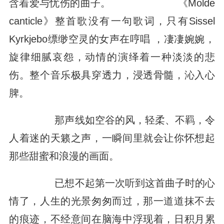
含着爱与忧伤的曲子。
《Molde
canticle》整首歌没有一句歌词，只有Sissel
Kyrkjebo缥缈空灵的女声在哼唱 ，凄凄婉婉，
旋律细腻哀怨，动情的演绎着一种淡淡的悲
伤。整个音乐极具穿透力，浸透骨髓，沁入心
脾。
那声线如空谷的风，轻柔、不羁，令
人着迷的天籁之声，一瞬间里就会让你怀想起
那些甜蜜和浪漫的画面。
已想不起第一次听到这首曲子时的心
情了，人生的光景匆匆而过，那一道道抹不去
的痕迹，不经意间在脑海中浮现着，日积月累