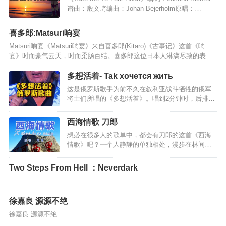
谱曲：殷文琦编曲：Johan Bejerholm原唱：
Michael Learns To RockHiding from the rain and
snow藏身于雨雪之中Trying to forget but I won't let
喜多郎:Matsuri响宴
go努力忘记,但我怎能就这样离去Looking at a
Matsuri响宴《Matsuri响宴》来自喜多郎(Kitaro)《古事记》这首《响
crowded street看着熙熙攘攘的街道Listening to my
宴》时而豪气云天，时而柔肠百结。喜多郎这位日本人淋漓尽致的表达
own heart beat却只能听见自…
了中国传统文化之中的一脉清奇、潇洒、隐逸、放达的神韵。这种神韵
在庄周的子非鱼，安知我不知鱼之乐”，嵇康的目送归鸿，手挥五弦。俯
多想活着- Tak xoчется жить
仰自得，游心太玄。”，陶渊明的采菊东篱下，悠然见南山”，李太白的明
这是俄罗斯歌手为前不久在叙利亚战斗牺牲的俄军
朝散发弄扁舟”，苏东坡的一蓑烟雨任平生”文字中都有相似的影子。听这
将士们所唱的《多想活着》。唱到2分钟时，后排开
首曲子，觉着它摄人心魄，气势磅礴，教人振奋，越听越让人觉得荡气
始有人站起，2分18秒，普京总统肃立拭泪，紧跟着
回肠。恍惚间，仿佛孤独的剑客，衣袂…
全场起立。每个国家和民族都应该崇敬英雄，而不
西海情歌 刀郎
是什么明星、大款。唯有如此，一个民族才有希望
想必在很多人的歌单中，都会有刀郎的这首《西海
和前途。如泣如诉的乐曲，哀思，伤感歌曲大意：
情歌》吧？一个人静静的单独相处，漫步在林间小
你知道吗 多想活着去观赏火红日出活着 正是为了去
路，或者独自眺望远方时，单曲循环《西海情歌》
爱与你相伴的所有人你知道吗 多想活着黎明时分 与
时，想必很多人都会被歌词中的凄婉缠绵给打动，
你一同醒来调煮咖啡世人尚在甜睡你知道吗 多想活
Two Steps From Hell ：Neverdark
不知不觉就泪水打湿了双眸吧？很多人都感叹刀郎
着不必见报宣扬要全拿出分享活着 是让孩子永不忘
…
为何能写出这样忧伤的歌曲？却不知原来这首歌的
你知道吗 多想活着在你牺牲的一刹那站起向大…
背后有个让人心碎的故事。在《西海情歌》中，主
徐嘉良 源源不绝
要讲述的就是女孩的恋人去世，女孩悲伤绝望，问
男孩曾经许诺自己不会让她找不见，为何现在却变
徐嘉良 源源不绝…
成南归的候鸟飞不见？观众每每听到这样发自灵魂