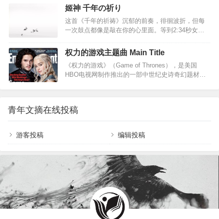
质问，痛苦哀婉的歌词，眼泪都忍不住落下。而这
姬神 千年の祈り
首歌曲的背后，更…
这首《千年的祈祷》沉郁的前奏，徘徊波折，但每
一次鼓点都像是敲在你的心里面。等到2:34秒女声
的吟唱乍起，瞬间被沦陷了，才分外能体会旋律舒
展的美妙，和那种辽阔感，是可以穿越千年岁月的
权力的游戏主题曲 Main Title
声音啊…神的作品，音乐响起，悠扬的钟声和舒缓
《权力的游戏》（Game of Thrones），是美国
的琴声带我们漫游在远古的琼楼玉宇，飘渺空灵，
HBO电视网制作推出的一部中世纪史诗奇幻题材的
岁月的车轮向前转动，尔后，音乐气势澎湃，雄浑
电视剧。该剧改编自美国作家乔治·R·R·马丁的奇幻
激荡，仿佛来到宏伟庄严的神殿，整个身心为之震
小说《冰与火之歌》系列。在2011年，美国HBO电
撼，随后豁然开朗，一群歌姬翩翩起舞，祈求天地
视网对《冰与火之歌》进行改编，拍成了《权力的
祥和... ...此曲节奏暗含人生哲理，前期悠扬低沉，
青年文摘在线投稿
游戏》这部非常精彩的电视剧。其中的配乐非常震
预示新生命诞生，慢慢的变得轻快明朗，象征指点
撼，无与伦比。每次一听到觉得血液沸腾，纵横捭
江…
阖的感觉，是一种大格局大史诗 ，脑中闪过无数画
游客投稿
编辑投稿
面和家族旗帜。王者之气，霸气，威武，神圣不可
侵犯！低沉的大提琴配合的太到位了。大提琴音域
宽广并且富于感情，能表达深沉和忧…