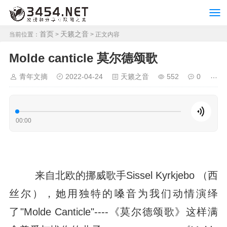
首页
天籁之音
当前位置：
>
> 正文内容
Molde canticle 莫尔德颂歌
青年文摘
2022-04-24
天籁之音
552
0
00:00
来自北欧的挪威歌手Sissel Kyrkjebo （西
丝尔），她用独特的嗓音为我们动情演绎
了"Molde Canticle"----《莫尔德颂歌》这样满