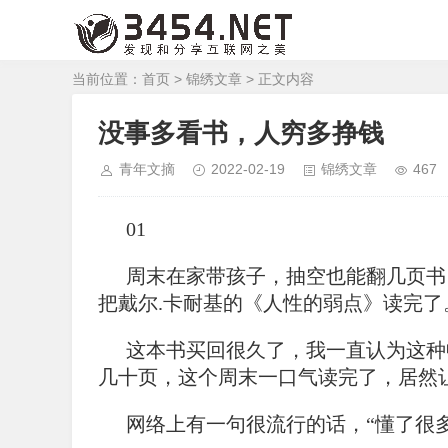
当前位置：
首页
>
锦绣文章
> 正文内容
没事多看书，人穷多挣钱
青年文摘
2022-02-19
锦绣文章
467
01
周末在家带孩子，抽空也能翻几页书
把戴尔.卡耐基的《人性的弱点》读完了
这本书买回很久了，我一直认为这种
几十页，这个周末一口气读完了，居然
网络上有一句很流行的话，“懂了很