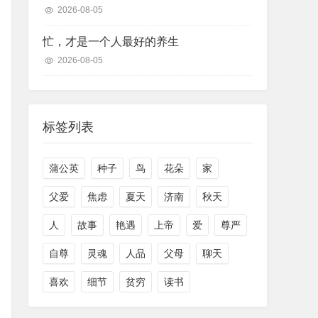
2026-08-05
忙，才是一个人最好的养生
2026-08-05
标签列表
蒲公英
种子
鸟
花朵
家
父爱
焦虑
夏天
济南
秋天
人
故事
艳遇
上帝
爱
尊严
自尊
灵魂
人品
父母
聊天
喜欢
细节
贫穷
读书