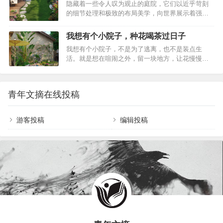
隐藏着一些令人叹为观止的庭院，它们以近乎苛刻
以居住为目的装置。随着时间的推移，它们逐渐演
万，终于整成了喜欢的生活模样过道通过一些紧…
的细节处理和极致的布局美学，向世界展示着强迫
变成一种更为复杂和精致的空间，不仅仅用于居
症患者的独特才华。这些庭院，不仅仅是居住空间
住，还加入了更多的文化和艺术元素。如果我有个
的延伸，更是对完美主义的极致追求。当你踏入这
院子，那它一定是中式庭院的模样【一】普通中式
我想有个小院子，种花喝茶过日子
些庭院，你会深刻感受到：只有强迫症，才能把庭
庭院vs新中式庭院，都各有特色01、普通中式庭院
我想有个小院子，不是为了逃离，也不是装点生
院做到如此完美。只有强迫症，才能把庭院做到如
来看看普通的中式庭院，它一般是住宅的一部分；
活。就是想在喧闹之外，留一块地方，让花慢慢
此完美。01精雕细琢的布局，强迫症的完美体现走
通常由房屋、庭…
开，茶慢慢凉，人慢慢老。不赶时间，不追热闹，
进这些庭院，你会发现每一处布局都经过了深思熟
只守着一方土、几株绿，把日子过成自己认得出来
虑。草坪、花坛、水景、座椅，这些元素被精心安
的模样。我想有个小院子，种花喝茶过日子院门一
排，既保证了空间的流畅性，又增添了视觉上的层
青年文摘在线投稿
关，世界就小了院墙不必高，篱笆也行。推开木
次感。主入口与小径的转折，每一个角落的点缀，
门，外面的车声人语就被挡了一半。脚踩进泥土
都经过精心规划…
里，心才落了地。小院子不大，却能把整个世界的
游客投稿
编辑投稿
慌张隔在外面。春天翻土时，铁锹碰着去年埋下的
蒜瓣，夏天傍晚摘两片薄荷叶扔进凉白开，秋天扫
落叶堆在墙角沤肥，冬天雪后站在檐下看枯枝挂白
——这些事没人催，也没人…