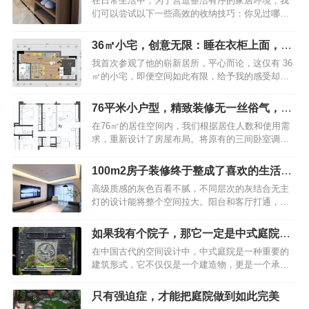
在日常生活中，为了营造整洁有序的家居环境，我
都必须要有一个双人床和一个标准的衣柜，不然能
们可以尝试以下一些高效的收纳技巧：你见过哪些
叫卧室？越来越多人不在卧室放“双人床”了？学学广
特别厉害的收纳方式？入户玄关为了保持玄关整
东人的做法，美观实用年轻人则不同，他们认为卧
洁，建议安装一个顶天立地的鞋柜，这样可以将换
室虽然是用来睡觉的，但不能只用来睡觉，能融入
36㎡小宅，创意无限：睡在衣柜上面，空
季鞋子和当季常穿的鞋子有序地分开存放。你见过
其它功能就最好了，睡觉虽然需要床，但没有必要
间却毫不拥挤!
我首次参观了他的崭新居所，平心而论，这仅有 36
哪些特别厉害的收纳方式？飘窗利用如果你家拥有
都使用千篇一律的双人床，只要能躺下睡个好觉，
㎡的小宅，即便空间如此有限，给予我的感受却是
飘窗，不妨将其改造成一个实用的收纳柜或书桌，
就是好床，就…
丝毫都不显得拥挤！果然，大城市的设计师着实厉
既能节省空间，又能增添家居的功能性。你见过哪
害，全屋的设计可谓是极为“走心”！36㎡小宅，创意
些特别厉害的收纳方式？客厅收纳在客厅中放置一
76平米小户型，精致装修无一丝俗气，堪
无限：睡在衣柜上面，空间却毫不拥挤！这便是那
个充满文艺气息的小柜子，不仅能装点空间，还能
称家装典范之作
在76㎡的居住空间内，我们根据居住人数和使用需
房子的户型图，属于公寓的户型样式。听他讲述，
让家居摆放显得更加丰富多彩。你见过哪些特别厉
求，重新设计了房屋布局。将原有的三间卧室调整
在刚购买之时，就是一个方盒子般的户型。36㎡小
害的收纳方式？垂直…
为两间主卧和一间多功能房。这间多功能房充分满
宅，创意无限：睡在衣柜上面，空间却毫不拥挤！
足了屋主的需求，被打造成了一个光线充足、通透
小户型并没有独立设置的玄关，不过，进屋之后的
100m2房子装修终于整成了喜欢的生活模
的书房。这里不仅是居家办公的理想场所，还特别
右手边打造了嵌入式的鞋柜，这种上下分层的设
样
高级质感的灰色百看不腻，不同层次的灰结合无主
设置了攀岩墙和瑜伽角，为屋主提供了娱乐和休憩
计，既简单又实用，白色的柜门也显得格外清新耐
灯的设计能将整个空间拉大。阳台和客厅打通，显
的空间。76平米小户型，精致装修无一丝俗气，堪
看。从…
得空间大一点。全房采用无主灯的设计，客餐厅和
称家装典范之作平面布置图客厅76平米小户型，精
阳台、厨房地面灰色瓷砖通铺，卧室和书房都是铺
致装修无一丝俗气，堪称家装典范之作客厅虽然小
如果我有个院子，那它一定是中式庭院的
设地砖；全屋墙面乳胶漆。100m2房子装修花费了
巧，但却敞亮无比。两扇窗户上都装设了纯白色的
模样
在中国古代的空间设计中，中式庭院是一种重要的
15万，终于整成了喜欢的生活模样客厅电视机柜和
木百叶，形成了连续的窗带效果，让光线能够灵活
建筑形式，它不仅仅是一个建造物，更是一个承载
餐边柜，包括厨房的橱柜，都是全屋定制，柜门进
地进入室内…
着诗意与哲思的空间。人们在这里不仅可以欣赏到
行定制，这样比较省钱。100m2房子装修花费了15
优美的景色，还能感受到一种深刻的文化内涵。中
万，终于整成了喜欢的生活模样沙发背景墙轻奢是
只有强迫症，才能把庭院做到如此完美
式庭院的历史可以追溯到商周时期，那时的庭院多
以极致简约风格为基础。100m2房子装修花费了15