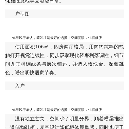
优雅惬意地享受漫漫日常。
户型图
你早晚得承认，简装才是最好的选择！空间宽敞，住着舒服
使用面积106㎡，四房两厅格局，用简约纯粹的笔
触打开视觉连续性，同步汲取现代轻奢利落调性，细节
间尤其强调线条与层次铺述，并调入玫瑰金、深蓝跳
色，谱出明快居家节奏。
入户
你早晚得承认，简装才是最好的选择！空间宽敞，住着舒服
没有独立玄关，空间少了明显分界，顺着横梁推出
一道储物鞋柜，悬空设计降低柜体厚重感，同时也便于