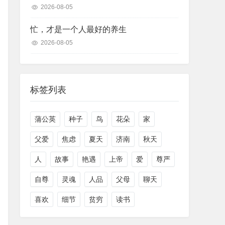
2026-08-05
忙，才是一个人最好的养生
2026-08-05
标签列表
蒲公英
种子
鸟
花朵
家
父爱
焦虑
夏天
济南
秋天
人
故事
艳遇
上帝
爱
尊严
自尊
灵魂
人品
父母
聊天
喜欢
细节
贫穷
读书