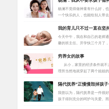
杨澜：我从不要求孩子做
闹脾气很正常 在要求得不到满
杨澜不觉得做神童有什么好，也
是他们还不会用语言表达需求，
一个快乐的人，也能给别人带去
爱好运动、慈悲为怀、善于表达
事 1996年，杨澜在美国生下儿
我的育儿只不过一直在坚
圆了她想要“美国儿子中国女儿
今天中午，我在和自己的老师通
馨的班主任。开学快三个月了，
赶紧挂了老师的电话，并立马拨
有比儿女们学习来得更重要的事
穷养女的故事
下午学校开家长会，我被馨馨班
从小，家里的经济条件就不太
自己拼音没学好，普通话不标准
理所当然地就穿起了两个姐姐
杂物间早就爆炸了，嫌小过时的
笑。 直到后来我开始长得骨
隔代抚养”正慢慢毁掉孩子
趋势。 …
我曾以为，隔代抚养是一件很好
孩子得到充分的呵护与关爱。而
这样的想法，儿子小明上幼儿园