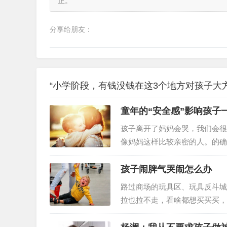
正。
分享给朋友：
“小学阶段，有钱没钱在这3个地方对孩子大方
童年的“安全感”影响孩子
孩子离开了妈妈会哭，我们会很
像妈妈这样比较亲密的人。的确
情绪里，孩子一部分来自于安全
个故事中，陈韵如是一个有原生
孩子闹脾气哭闹怎么办
她自己，也是对弟弟迁就、牺牲
路过商场的玩具区、玩具反斗城
机自己走在路上，看起来很孤独
拉也拉不走，看啥都想买买买，
持原则不给买，孩子可能要哭闹
话，以后在遇到这种情况孩子可