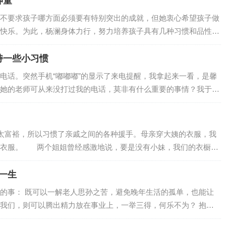
神童
足时，几乎所有幼儿都会哭闹。孩子闹脾气的原因有很多, 其中之一
不要求孩子哪方面必须要有特别突出的成就，但她衷心希望孩子做
而由于他…
快乐。为此，杨澜身体力行，努力培养孩子具有几种习惯和品性：
和富有幽默感。 ● 不敷衍、不马虎 ● 认真对待孩子的每件小
子；2000年10月20日，杨澜在上海又喜得一个六斤多重的小女儿，
持一些小习惯
”的妈妈梦。因为工作缘故，杨澜不能时时陪在孩子身边，不…
电话。突然手机“嘟嘟嘟”的显示了来电提醒，我拿起来一看，是馨
她的老师可从来没打过我的电话，莫非有什么重要的事情？我于是
通了馨馨班主任的电话。要知道，现在对于我来说，千事万事都没
情了。只听那边班主任很快的向我阐明了打电话的原因，由于明天
主任邀请为分享育儿经的家长。一开始，我是抗拒的，首先是因为
富裕，所以习惯了亲戚之间的各种援手。母亲穿大姨的衣服，我
，这也是目前带着孩子学拼音时才发现的；其…
的衣服。 两个姐姐曾经感激地说，要是没有小妹，我们的衣橱和
衣服丢都没有地方丢。听了她们的感慨，我只会站在一边憨憨地
骼粗壮，比两个姐姐都要高要胖，家里才减缓了从大姨家捡衣服的
一生
的事： 既可以一解老人思孙之苦，避免晚年生活的孤单，也能让
我们，则可以腾出精力放在事业上，一举三得，何乐不为？ 抱着
后，我将退休的父母从老家接到了武汉。 父母每天接送孩子，把