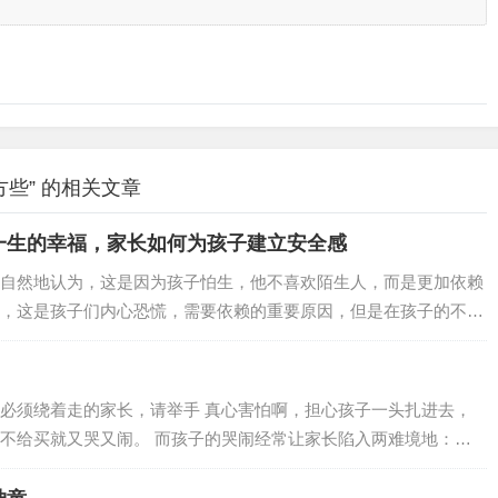
些” 的相关文章
一生的幸福，家长如何为孩子建立安全感
自然地认为，这是因为孩子怕生，他不喜欢陌生人，而是更加依赖
，这是孩子们内心恐慌，需要依赖的重要原因，但是在孩子的不安
感的匮乏。台剧《想见你》讲述的是一个年轻人之间的故事，在这
家庭创伤的女儿，她的母亲重男轻女，家里什么都要给弟弟，包括
的“物品”之一。陈韵如是一个从小就内向孤僻的女生，戴着一个耳
必须绕着走的家长，请举手 真心害怕啊，担心孩子一头扎进去，
又很自如，可是那份拒绝让人以此保护自己的…
不给买就又哭又闹。 而孩子的哭闹经常让家长陷入两难境地：坚
很久，还会引发围观，又担心孩子之后留下心理阴影；心软买了的
能会变本加厉，遇到这种情况应该怎么办才科学呢？别惊慌，孩子