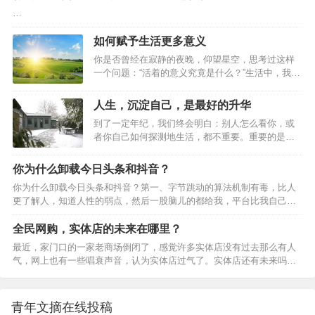
…
如何赋予生活更多意义
你是否曾经在寂静的夜晚，仰望星空，思考过这样
一个问题：“活着的意义究竟是什么？”生活中，我们
总是在寻找一种目的，一种价值，一种意义，来赋
予我们的存在以合理性。生活并不只是关于生存，
人生，沉淀自己，是最好的升华
而是关于寻找和实现我们的潜能。每个人都像是一
到了一定年纪，我们终会明白：别人怎么看你，或
块未雕琢的玉石，需要经过磨砺和雕琢，才能展现
者你自己如何探测地生活，都不重要。重要的是你
出内在的价值。因此，活着的意义在于自我实现，
必须要用一种真实方式，度过在手指缝之间如雨水
不断探索和成长。很多时候，我们感到迷茫和无
一样无法停止下落的时间，你要知道自己将会如何
助，是因为我们没有找到自己的使命和目标。通过
你为什么卸载今日头条和抖音？
生活。人到中年宜自敛。人生，要学会沉淀。人
自我反思和心理辅导，我们可以更好地认识自己，
你为什么卸载今日头条和抖音？第一、字节跳动的算法机制有毒，比人
生，沉淀自己，是最好的升华。沉淀朋友时间磨平
找到自己的热情和兴趣所在，从而赋予生活更多的
更了解人，知道人性的弱点，然后一股脑儿的都给我，平台比我自己清
人的棱角，也沉淀出真正的朋友。一个挚友胜过万
意义。当然，生…
楚我“自己”我每当看完小姐姐的跳舞，会有千万个小姐姐动次打次。第
贯家财。没有任何道路能通往真诚，因为真诚本身
二、今日头条居然比百度搜索和微信搜索更好用，不懂的问题不问度
全民网购，实体店的未来在哪里？
就是道路。朋友就像人民币，有真有假。假朋友在
娘，得问头条君，即便是垂直领域的内容，知乎都是水答案。情怀虽
你没事的时候，会经常来找你；真朋友在你有事的
最近，家门口的一家老商场倒闭了，感觉许多实体店没有过去那么有人
好，可不要贪杯，内容不醉人人自醉。第三、抖音是所有短视频平台最
时候，绝不会远离你。真正的朋友，不在于花言巧
气，网上也有一些唱衰声音，认为实体店过气了。实体店还有未来吗？
好看的，因为“奶头乐理论”，我们看到的热门，话题、直播间、甚至是带
语，而是关键时刻拉…
——人民网网友138****2电商冲击下，有人说“实体店不行了”。到底行不
货，都是大家投票选举产生的，每一次点赞，都意味着当天流量池的流
行，咱先探探店——“合生汇又开了5家新店”“好吃好玩宝藏店铺合集”，
量…
跟着小红书的分享，来到位于北京朝阳区的合生汇商场，几家首店新
青年文摘在线投稿
开，门口人潮涌动。春节假期，合生汇销售额同比增长近15%。河南许