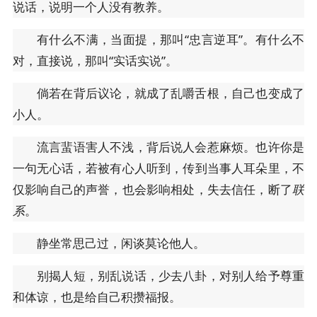
说话，说明一个人没有教养。
有什么不满，当面提，那叫“忠言逆耳”。有什么不
对，直接说，那叫“实话实说”。
倘若在背后议论，就成了乱嚼舌根，自己也变成了
小人。
流言蜚语害人不浅，背后说人会惹麻烦。也许你是
一句无心话，若被有心人听到，传到当事人耳朵里，不
仅影响自己的声誉，也会影响相处，失去信任，断了
联
系
。
静坐常思己过，闲谈莫论他人。
别揭人短，别乱说话，少去八卦，对别人给予尊重
和体谅，也是给自己积攒福报。