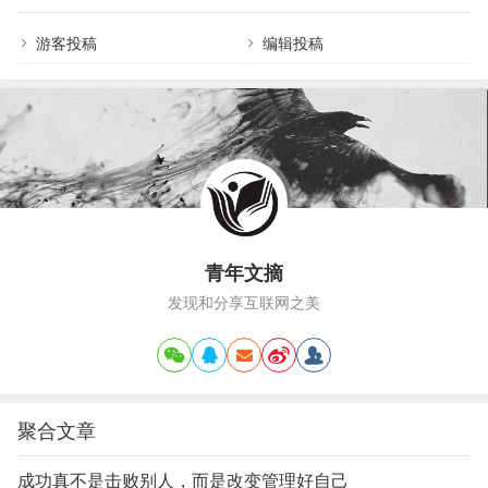
昌胖东来，一家企业带火一座城，被网友称为“没有淡季的‘6A级景区’”。
2024年胖东来商贸集团13家门店，销售…
游客投稿
编辑投稿
青年文摘
发现和分享互联网之美
聚合文章
成功真不是击败别人，而是改变管理好自己