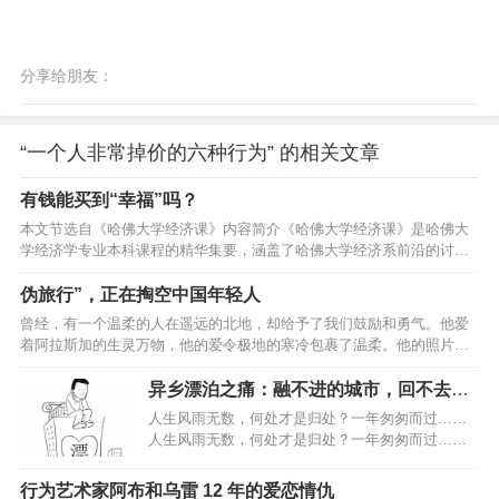
分享给朋友：
“一个人非常掉价的六种行为” 的相关文章
有钱能买到“幸福”吗？
本文节选自《哈佛大学经济课》内容简介《哈佛大学经济课》是哈佛大
学经济学专业本科课程的精华集要，涵盖了哈佛大学经济系前沿的讨论
和思考。它以记者视角记录了哈佛大学经济学教学方式、课堂互动以及
治学精神，让我们同作者一起走进哈佛大学的课堂，聆听哈佛教授的讲
伪旅行”，正在掏空中国年轻人
解。全书分为四章，分别提炼了曼昆、莱布森、费尔德斯坦、卡特勒等
曾经，有一个温柔的人在遥远的北地，却给予了我们鼓励和勇气。他爱
四位哈佛大学教授的讲义精华。经济学家眼里的幸福”幸福”
着阿拉斯加的生灵万物，他的爱令极地的寒冷包裹了温柔。他的照片
（happiness）是一个比较前沿的研究领域，近年来，越来越多的人投入
里，熊在冰原上依偎着彼此，松鼠悄然扯下蓝莓，远处传来驼鹿的蹄
这方面的研究。这些研究都有数据主观（被采访者自报幸福程度）、定
声，引着生命的光辉渐渐融进了河流。他的文字讲述了寻光之旅的故
异乡漂泊之痛：融不进的城市，回不去的
义…
事，这些故事编织在一起好像唱成了一首歌。他的名字叫星野道夫。不
故乡！
人生风雨无数，何处才是归处？一年匆匆而过……
同的人，即使站在同一个地方，透过各自的人生，看到的风景也有所不
人生风雨无数，何处才是归处？一年匆匆而过……
同。人们总是在长大以后回想起孩童时期。想的不外乎是热衷的各种游
谨以此文，献给在外打拼的朋友：人生风雨无数，
戏，已不复存在的原野，青梅竹马的好友...不过最令人难以忘怀的，应
有家才是归处。如果累了，就回家吧！…
行为艺术家阿布和乌雷 12 年的爱恋情仇
该是当…