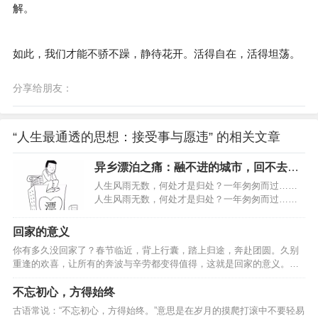
解。
如此，我们才能不骄不躁，静待花开。活得自在，活得坦荡。
分享给朋友：
“人生最通透的思想：接受事与愿违” 的相关文章
异乡漂泊之痛：融不进的城市，回不去的
故乡！
人生风雨无数，何处才是归处？一年匆匆而过……
人生风雨无数，何处才是归处？一年匆匆而过……
谨以此文，献给在外打拼的朋友：人生风雨无数，
有家才是归处。如果累了，就回家吧！…
回家的意义
你有多久没回家了？春节临近，背上行囊，踏上归途，奔赴团圆。久别
重逢的欢喜，让所有的奔波与辛劳都变得值得，这就是回家的意义。…
不忘初心，方得始终
古语常说：“不忘初心，方得始终。”意思是在岁月的摸爬打滚中不要轻易