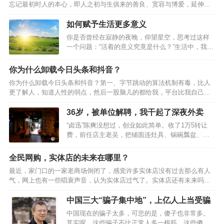
忘记最初时人的本心，即人之初与生俱来的善良、宽容与博爱，延伸开
来就是指不要被现实打败了梦想，应该坚守理想。但是，现实的状况往
往是这样：也许你原本觉得拥有一样东西，就拥有了幸福；也许你原本
如何赋予生活更多意义
觉得完成了某件事，这一阶段的生活就变得圆满；也许你原本觉得你现
你是否曾经在寂静的夜晚，仰望星空，思考过这样
在所想要得到的一切就是最终你想要的全部。然而，事实却往往不是这
一个问题：“活着的意义究竟是什么？”生活中，我们
样，当你实现了最初的愿望，你会不自觉地开始思考：我要的仅仅只有
总是在寻找一种目的，一种价值，一种意义，来赋
这些吗？再回首时，发现自己已经变了，变得贪婪或者是刻薄，变得
予我们的存在以合理性。生活并不只是关于生存，
你为什么卸载今日头条和抖音？
失…
而是关于寻找和实现我们的潜能。每个人都像是一
你为什么卸载今日头条和抖音？第一、字节跳动的算法机制有毒，比人
块未雕琢的玉石，需要经过磨砺和雕琢，才能展现
更了解人，知道人性的弱点，然后一股脑儿的都给我，平台比我自己清
出内在的价值。因此，活着的意义在于自我实现，
楚我“自己”我每当看完小姐姐的跳舞，会有千万个小姐姐动次打次。第
不断探索和成长。很多时候，我们感到迷茫和无
二、今日头条居然比百度搜索和微信搜索更好用，不懂的问题不问度
36岁，被单位解聘，我干起了深夜外卖
助，是因为我们没有找到自己的使命和目标。通过
娘，得问头条君，即便是垂直领域的内容，知乎都是水答案。情怀虽
自我反思和心理辅导，我们可以更好地认识自己，
“卤迅”陈爽没想过，创业如此简单。收了1万5转让
好，可不要贪杯，内容不醉人人自醉。第三、抖音是所有短视频平台最
找到自己的热情和兴趣所在，从而赋予生活更多的
费，前任店主老吴，把铺面连灶具、锅碗瓢盆、冰
好看的，因为“奶头乐理论”，我们看到的热门，话题、直播间、甚至是带
意义。当然，生…
柜货架，半罐子煤气，都留给了陈爽。陈爽拎包入
货，都是大家投票选举产生的，每一次点赞，都意味着当天流量池的流
住，花120元，做了个新招牌，“卤迅”，喻义卤得
全民网购，实体店的未来在哪里？
量…
好，送得快。盖住老吴的“小龙虾供销社”，就算开张
最近，家门口的一家老商场倒闭了，感觉许多实体店没有过去那么有人
了。美中不足，是少了点仪式感，第一次开店，就
气，网上也有一些唱衰声音，认为实体店过气了。实体店还有未来吗？
像头婚，排面也很重要。店在金楠天街D馆二楼，视
——人民网网友138****2电商冲击下，有人说“实体店不行了”。到底行不
野开阔，穿堂风凉爽；街对面，天街A、B、C馆人
行，咱先探探店——“合生汇又开了5家新店”“好吃好玩宝藏店铺合集”，
中国三大“骗子集中地”，上亿人上当受骗
头攒动，到处都是闲逛的人民币。这家店，老吴开
跟着小红书的分享，来到位于北京朝阳区的合生汇商场，几家首店新
了一年，他说，开店时身上有十多万，关店时二十
中国现在的骗子太多，可悲的是，傻子也非常多。
开，门口人潮涌动。春节假期，合生汇销售额同比增长近15%。河南许
多万，“好好干，你也行。”后来，陈爽才明白，…
其实呢，这些骗子不比正常人多一根筋，这些傻子