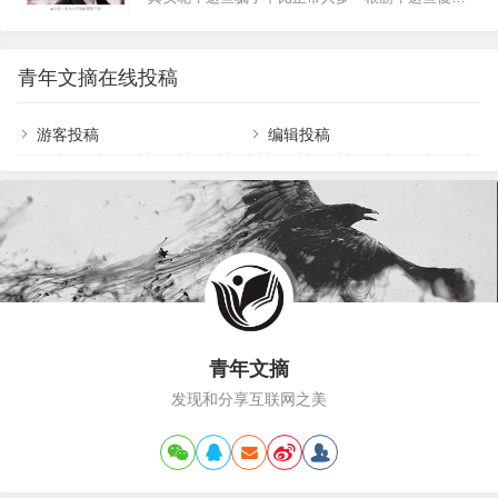
昌胖东来，一家企业带火一座城，被网友称为“没有淡季的‘6A级景区’”。
呢，也不比正常人少一根筋。没准，某一天，你我
2024年胖东来商贸集团13家门店，销售…
也可能沦落为傻子。这不是戏弄您，只要你去以下
三种地方，那八成您就会变成个傻子，且还不知
青年文摘在线投稿
道。——张千帆 01第一集中地：股市股市，本来是
个好东西，在中国，居然成了个骗子集中地。企业
造假包装上市，大庄包装轿子上街，小股民最后抢
游客投稿
编辑投稿
着抬轿子，最后，才发现轿子里的金银财宝全不见
了，是个空轿子，烂轿子！十多年来，中国股市本
来就不符合股市应该具备的正确的基因和体系，到
现在…
青年文摘
发现和分享互联网之美