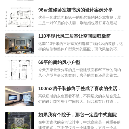
一年也就只能回来两三次，甚至有些人在城里买了
的居所，那什么样的房子适合现在的农村建造呢？
房，依旧想回农村老家建房，这又是为什么呢？不
下面美墅住宅给大家介绍一款美观又实用的别墅户
96㎡装修卧室加书房的设计案例分享
少人表示城市的日渐高涨的房价，让他们无法承
型。别墅效果图展示：相比以前传统的农村自建别
这是一套建筑面积96平的现代简约风公寓案例，屋
受，在农村老家，最不济还有一块地，或建房或种
墅，这栋自建别墅的造型非常新颖，非常大方时
主是一对90后的小夫妻，刚结婚也没打算在近期要
地或发展副业，心里总安定些。有人说，那是为了
尚。灰白色的外墙，不…
孩子，所以房子只是做了一间卧室和一间书房，整
面子。在外边不管赚了多少钱，还是身家千万，但
个家以现代大方的实用设计理念，来营造出一个简
村里人都不知道。但是在老家建一栋上档次的别
110平现代风三居室让空间回归极简
洁而又舒适的生活空间。下面就一起来看看吧~96㎡
墅，无疑宣告了你的财富和地位。也有人说，那是
这套110平米的三居室案例选择了现代风的装修，这
装修案例分享，卧室加书房的设计，舒适且温馨！
为了老人。毕竟父母在老家呆了大半辈子，在城里
样的装修和整体户型意外的匹配，现代风格的巧妙
平面布置图96㎡装修案例分享，卧室加书房的设
又过不习惯。老人家安…
利用，让整套房间的效果非常醒目，据说前后一共
计，舒适且温馨！入户玄关和客厅之间用一个矮柜
只花费了9万，可谓物美价廉了。110平现代风三居
作为隔断，整个空间选择铺贴相同的地砖和刷成相
69平的简约风小户型
室让空间回归极简, 餐厅充满原始自然的味道让空间
同的颜色，让整个空间的整体感得以提升，看起来
今天齐家云云分享的是一套建筑面积69平米的简约
回归极简，就要抛开一切冗余的元素，只以简单的
非常舒适。96㎡装修案例分享，卧室加书房的设
风小户型单身公寓案例，房子的面积还是比较宽敞
线条彰显优雅格调，注重一线，一点，一面及其细
计，舒适…
的，屋主根据自己的需求只做了一间房，整体简洁
节处理，再搭配品位高级的功能性家具，呈现一种
文艺的搭配方案让整个家看起来轻松而又舒适，营
感官上的简洁。110平现代风三居室让空间回归极
100m2房子装修终于整成了喜欢的生活模
造出了一个温馨的居住空间。下面就一起来看看
简, 餐厅充满原始自然的味道在装修客厅的时候，注
样
高级质感的灰色百看不腻，不同层次的灰结合无主
吧，希望大家喜欢~69平的简约风小户型，卫生间洗
意不要装修得太繁杂，尤其是不要放太多的东西…
灯的设计能将整个空间拉大。阳台和客厅打通，显
手台的镜面柜，设计的很赞平面布置图69平的简约
得空间大一点。全房采用无主灯的设计，客餐厅和
风小户型，卫生间洗手台的镜面柜，设计的很赞入
阳台、厨房地面灰色瓷砖通铺，卧室和书房都是铺
户的玄关走廊被放在了入户门的侧方，通往厨房的
如果我有个院子，那它一定是中式庭院的
设地砖；全屋墙面乳胶漆。100m2房子装修花费了
走廊上做嵌入式的鞋柜，冰箱也整合进柜子里，另
模样
在中国古代的空间设计中，中式庭院是一种重要的
15万，终于整成了喜欢的生活模样客厅电视机柜和
一侧的墙面摆放穿衣镜，方便出门前整理仪容。69
建筑形式，它不仅仅是一个建造物，更是一个承载
餐边柜，包括厨房的橱柜，都是全屋定制，柜门进