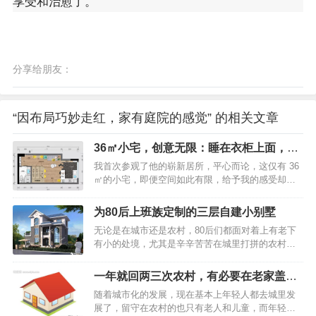
享受和治愈了。
分享给朋友：
“因布局巧妙走红，家有庭院的感觉” 的相关文章
36㎡小宅，创意无限：睡在衣柜上面，空
间却毫不拥挤!
我首次参观了他的崭新居所，平心而论，这仅有 36
㎡的小宅，即便空间如此有限，给予我的感受却是
丝毫都不显得拥挤！果然，大城市的设计师着实厉
害，全屋的设计可谓是极为“走心”！36㎡小宅，创意
为80后上班族定制的三层自建小别墅
无限：睡在衣柜上面，空间却毫不拥挤！这便是那
无论是在城市还是农村，80后们都面对着上有老下
房子的户型图，属于公寓的户型样式。听他讲述，
有小的处境，尤其是辛辛苦苦在城里打拼的农村
在刚购买之时，就是一个方盒子般的户型。36㎡小
人，但如今的房价高涨，在城里要想买一套大房
宅，创意无限：睡在衣柜上面，空间却毫不拥挤！
子，把父母、孩子、夫妻俩全可以住的下实在有点
小户型并没有独立设置的玄关，不过，进屋之后的
一年就回两三次农村，有必要在老家盖新
难，所以不少人都会选择在老家再盖一栋小别墅，
右手边打造了嵌入式的鞋柜，这种上下分层的设
房子吗
随着城市化的发展，现在基本上年轻人都去城里发
一来父母养老居住方便，二来趁着政策还允许，在
计，既简单又实用，白色的柜门也显得格外清新耐
展了，留守在农村的也只有老人和儿童，而年轻人
老家把宅基地先占着，或者以后等老了给自己养老
看。从…