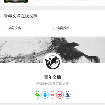
平的简约…
着诗意与哲思的空间。人们在这里不仅可以欣赏到
行定制，这样比较省钱。100m2房子装修花费了15
优美的景色，还能感受到一种深刻的文化内涵。中
万，终于整成了喜欢的生活模样沙发背景墙轻奢是
式庭院的历史可以追溯到商周时期，那时的庭院多
以极致简约风格为基础。100m2房子装修花费了15
青年文摘在线投稿
以居住为目的装置。随着时间的推移，它们逐渐演
万，终于整成了喜欢的生活模样过道通过一些紧…
变成一种更为复杂和精致的空间，不仅仅用于居
住，还加入了更多的文化和艺术元素。如果我有个
游客投稿
编辑投稿
院子，那它一定是中式庭院的模样【一】普通中式
庭院vs新中式庭院，都各有特色01、普通中式庭院
来看看普通的中式庭院，它一般是住宅的一部分；
通常由房屋、庭…
青年文摘
发现和分享互联网之美