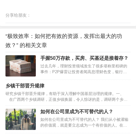
分享给朋友：
“极致效率：如何把有效的资源，发挥出最大的功
效？” 的相关文章
手握50万存款，买房、买基还是接着存？
过去几年，理财投资领域发生了很多堪称里程碑的
事件：P2P爆雷让投资者闻高息理财色变，银行理
财打破刚兑信仰，房住不炒终结房价持续上涨神
话，股市大幅调整凸显基金高波动本色……似乎所
乡镇干部晋升规律
有的路都被堵上了，资金开始向存款回流。2022年
研究乡镇干部晋升规律，有助于深入理解中国基层治理的规律。一、
一季度，居民存款新增7.82万亿元，相比去年同期
在广西两个乡镇调研，正值乡镇换届，令人惊讶的是，调研两个乡镇
多增1.14万亿元。与此同时，大家还是积极偿还或
几乎所有班子成员都获得了提拔或重用。提拔是指由下一级提升到上一
少借贷款。2022年一季度，居民贷款新增1.26万亿
级，重用是同级却到了更重要岗位。乡镇换届五年一度，几乎所有班子
如何在公司里成为不可替代的人？
元，相比去年同期少增1.3万亿元。宏观数据能反映
成员都能在五年一度的乡镇换届中提拔重用，且这是可以预期的，这就
数量变化，却不能有效反映微观个体的心态。对个
如何在公司里成为不可替代的人？ 我们从小被灌输
构成了对乡镇干部的巨大激励。乡镇政权是中国五级政权的基层政治，
体投资者而言，资金回流存款更多是无奈…
的价值观，就是要立志成为一个有价值的人。在职
乡镇一级资源比较少，待遇比较差，工作条件也往往比较艰苦，对乡镇
场中，如果你的价值点无法体现，那么你将会难以
干…