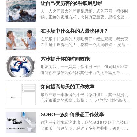
立足。评判一个人的价值有很多标准，能力强只是
让自己变厉害的6种底层思维
其中之一而绝非关键。有时候，良好的态度、强烈
人与人之间最大的差距是思维方式的不同。很多时
的责任心以及谦虚的心态往往比个人的工作能力重
候，正确的思维方式，比努力更重要。思维改变一
要百倍。下面这篇文章提到的9个职场化的概念，值
小步，人生前进一大步。裁 缝 思 维英国有一则家
得你深思和学习。 01 学会尊敬和服…
喻户晓的故事：在伦敦的一条街上有三家裁衣店，
在职场中什么样的人最吃得开?
为了招揽更多的生意，三家裁衣店的老板先后在自
在职场中什么样的人最吃得开？经过观察，我发现
己的店铺前亮出一块广告牌。最先挂出的广告牌，
在职场中吃得开的人，都有一个共同特点： 灵活 。
醒目地写着：“本店拥有伦敦最好的裁缝。”第二家老
他们的灵活，概括起来主要体现在3个方面：1、思
板见了，不甘示弱，立即挂出一块同样大小的广告
维灵活有的人工作好多年，仍有浓厚的学生思维，
牌，上书：“本店拥有英国最好的裁缝。”看到这里，
六步提升你的时间效能
价值观非黑即白，看问题单一对立。灵活的人，思
人们以为第三家裁衣店的老板会挂出这样的招牌：
朋友问我，一一妈妈，你平日上班，但同时又经常
维是多元的，能够透过现象看本质，更不会轻易受
“本店拥有世界上最好的裁缝。”不料，那老板却来
看到你在微信公众号和其他平台的文章写文章，每
外界影响。比如说提拔，他们知道，只有一把手说
了…
日郑多燕，关键俩儿娃儿，周末还带孩子去游乐
你好，你才好。一把手想提拔你，即使你能力一
场，你现在看书写读书笔记，两天一本书的节奏。
般，就能提。所以，他们的重点就是， 抓住关键少
如何提高每天的工作效率
请问，你哪里来的那么多时间呢？今天在2016年下
数，服务好少数能决定自己命运的人。通常他们走
最近在读一本很薄的小书《微习惯》，其中就提到
半年的第一天，和你分享，我的时间管理心得同时
的是上层路线，也许群众基…
几个很重要的观念，就是： 1. 人往往习惯性高估短
也是第四本书读书笔记《番茄工作法》，总结六
期收益，而严重低估坚持做一件事的长期收益；2.
点：1.花10分钟列出当日计划2.管理你的四象限：重
只要开始行动，就比毫不作为强无数倍；3. 相比在
要紧急 重要非紧急 不重要紧急 不重要不紧急3.专注
SOHO一族如何保证工作效率
一天内做很多事，长时间坚持做一件事，累积起来
整块时间 ：利用好你的番茄钟4.利用碎片化时间5.
作为一个前拖延癌患者，我的SOHO之路上也经历
的影响力会更大。我提高工作效率的方法，总结起
记录你的时间，进行总结6.学会休息，养…
了很长一段迷茫期。经过了多年的挣扎，研究，学
来有三个方面：注重“循环”，每天从总结开始，到计
习，自我教育，我得出的结论是：提高自己在家办
划结束，让工作计划成为一种习惯；要事第一，每