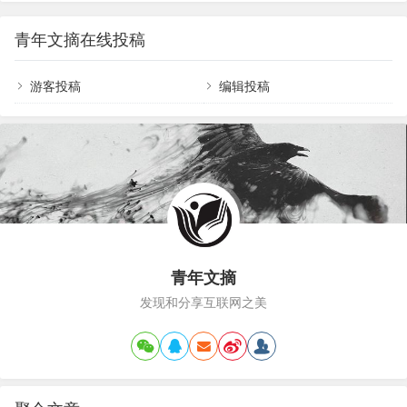
公的效率，是一个系统性工程，没有任何一个小妙
天把三件最重要的事情做好就足够；做笔记：好记
招能救人于水火。而这个系统性工程的核心就是：
性不如烂笔头，把与工作的一切记录下来；新人最
青年文摘在线投稿
建立自己的规则。你可以想象一张空白的日程表，
重要的是建立一个好的工作习惯，来…
上班的时候，每天的固定时间段的事项是固定的，
就好像拼图的核心区域已经拼好了。因此，我们处
游客投稿
编辑投稿
理每个意外任务的时候，只要找到有空白的地方，
把新任务放进去就行了。而SOHO之后，你面前有
一个空白的框，和一大堆零散的拼图，让人无从下
手。空白越多…
青年文摘
发现和分享互联网之美