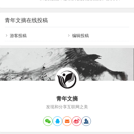
事事如意。”在人生的旅途中，不如意之事远比如意之事要多得多。我们
的内心…
斯底里的争吵能消解心底的委屈，喋喋不休的抱怨
要坦然接受：事与愿违，本是人生常态。一位老人年轻时梦想成为一
能抚平内心的烦躁。可到最后才发现，向外的情绪
名…
宣泄不过是一场徒劳的自我内耗。真正的自愈，从
青年文摘在线投稿
不在向外索取情绪慰藉，而在向内探寻内心力量。
不吵不闹，稳住自己，做好这两件事，是成年人穿
越生活迷雾的底气。01闭嘴古希腊哲学家苏格拉底
游客投稿
编辑投稿
曾被问及，为何总是聆听多于言说。他的回答蕴含
着智慧：“上天赐给人两只耳朵，却只有一张嘴，就
是要我们多听少说。”他更是告诫门生，说话前先想
三件事：是…
青年文摘
发现和分享互联网之美