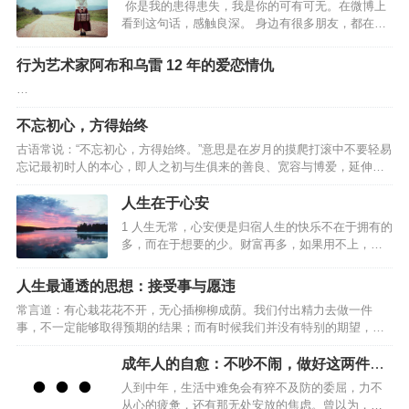
你是我的患得患失，我是你的可有可无。在微博上
踪拍摄了农村孩子，小镇青年，国际大都市里的少
看到这句话，感触良深。 身边有很多朋友，都在感
女的人生十年。让你看到三个阶层的孩子，“读书”是
情里输得一败涂地，捧着一颗真心去爱人，得到的
如何影响命运的。（从左到右）袁晗寒、徐佳、马
却是无尽的冷漠和伤害。 有一个朋友，和男友相处
百娟现在让我们从最开始的2009年，展开时间线。
行为艺术家阿布和乌雷 12 年的爱恋情仇
了一段时间以后决定结婚，朋友认定了那个男人，
12009年 农村女孩马百娟甘肃白银市会宁县，野鹊
…
觉得可以和爱的人白头偕老，真的是一件太美好的
沟小学。马百…
事。 于是兴奋冲昏了头脑，以致她完全没有感觉到
不忘初心，方得始终
男友微妙的态度变化。男友对婚礼完全不上心，她
也一点都不在意，自己挑起了全部的担子，制作请
古语常说：“不忘初心，方得始终。”意思是在岁月的摸爬打滚中不要轻易
柬，联系婚庆，挑选礼服，从头到尾都好像她一个
忘记最初时人的本心，即人之初与生俱来的善良、宽容与博爱，延伸开
人的独角戏。 事实上，最后的婚礼，…
来就是指不要被现实打败了梦想，应该坚守理想。但是，现实的状况往
往是这样：也许你原本觉得拥有一样东西，就拥有了幸福；也许你原本
人生在于心安
觉得完成了某件事，这一阶段的生活就变得圆满；也许你原本觉得你现
1 人生无常，心安便是归宿人生的快乐不在于拥有的
在所想要得到的一切就是最终你想要的全部。然而，事实却往往不是这
多，而在于想要的少。财富再多，如果用不上，也
样，当你实现了最初的愿望，你会不自觉地开始思考：我要的仅仅只有
便成了累赘。不要急着追求财富的数量，要先弄清
这些吗？再回首时，发现自己已经变了，变得贪婪或者是刻薄，变得
自己需要什么，需要多少，然后再去追求。有目的
人生最通透的思想：接受事与愿违
失…
地寻找，总要比无目的地获取能给人们更大的幸福
常言道：有心栽花花不开，无心插柳柳成荫。我们付出精力去做一件
感。2 生命的意义在于让别人快乐人生的真正意义不
事，不一定能够取得预期的结果；而有时候我们并没有特别的期望，却
在于长度，而在于质量。人生的质量不在于拥有多
无意中获得意想不到的收获。人生充满了不确定性，而怎样才算真正的
少，而在于帮助别人多少。想要做到这点，自然要
通透？走过半生，比起年轻时的激情与冲劲，我们更需要的是一份随遇
成年人的自愈：不吵不闹，做好这两件事
从做个好人开始。约束自己、爱护亲友、帮助他
而安的从容。接受事与愿违，是中年人该有的通透。01事与愿违，本是
就够了
人，让自己成为别人需要的人，让自己在别人的人
人到中年，生活中难免会有猝不及防的委屈，力不
人生常态林清玄说：“人生不如意之事十有八九，常想一二，不思八九，
生中占有一个位置，生命才算是真正的精彩。3 无限
从心的疲惫，还有那无处安放的焦虑。曾以为，歇