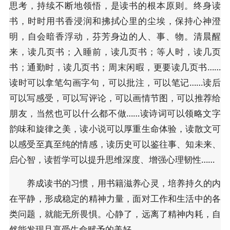
思考，持续不断地领悟，是读书的根本原则。终身读
书，时时用书香浸润和拂拭心里的尘埃，保持心神澄
明，自会暗香浮动，芬芳身边的人、事、物。清晨醒
来，读几页书；入睡前，读几页书；等人时，读几页
书；通勤时，读几页书；周末闲暇，更要读几页书……
读时可以拿笔勾画字句，可以批注，可以笔记……读后
可以写感受，可以写评论，可以画情节图，可以推荐给
朋友，当然也可以什么都不做……读诗词可以领略文字
韵味和旋律之美，读小说可以厚重生命体验，读散文可
以感受至真至纯的情感，读历史可以鉴往事、知未来、
启心智，读哲学可以提升思维深度、增强心理韧性……
养成读书的习惯，用书籍滋养心灵，培养持久的内
在平静，形成稳定的精神力量，面对工作和生活中的各
类问题，就能无所畏惧。心静了，远离了精神内耗，自
然能发现且享受生命赋予的美好。