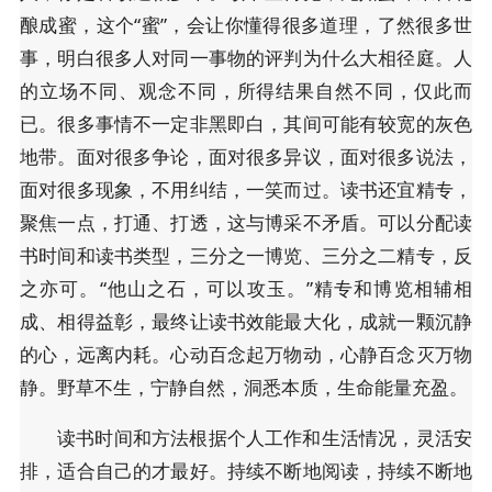
酿成蜜，这个“蜜”，会让你懂得很多道理，了然很多世
事，明白很多人对同一事物的评判为什么大相径庭。人
的立场不同、观念不同，所得结果自然不同，仅此而
已。很多事情不一定非黑即白，其间可能有较宽的灰色
地带。面对很多争论，面对很多异议，面对很多说法，
面对很多现象，不用纠结，一笑而过。读书还宜精专，
聚焦一点，打通、打透，这与博采不矛盾。可以分配读
书时间和读书类型，三分之一博览、三分之二精专，反
之亦可。“他山之石，可以攻玉。”精专和博览相辅相
成、相得益彰，最终让读书效能最大化，成就一颗沉静
的心，远离内耗。心动百念起万物动，心静百念灭万物
静。野草不生，宁静自然，洞悉本质，生命能量充盈。
读书时间和方法根据个人工作和生活情况，灵活安
排，适合自己的才最好。持续不断地阅读，持续不断地