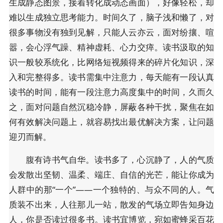
生成静态图景，接着转化成动态画面），好像轻松，却
难以生成独立思考能力。时间久了，脑子浅和懒了，对
很多事物没有独到见解，只能人云亦云，面对纷攘、喧
嚣，会心浮气躁、精神虚耗、心力交瘁。读书汲取的知
识一般较系统化，比网络短视频得来的碎片化知识，深
入和完整得多。读书需集中注意力，每天能有一段认真
读书的时间，能有一段注意力高度集中的时间，久而久
之，面对问题自然沉稳冷静，屏蔽各种干扰，聚焦在如
何有效解决问题上，就容易找出最优解决方案，让问题
迎刃而解。
腹有诗书气自华。读书多了，心沉静了，人的气质
会发散出坚韧、温柔、端庄、自信的光芒，能让你成为
人群中的那“一个”——一个独特的、与众不同的人。气
质装不出来，人往那儿一站，散发的气场立即告知身边
人，你是否读过很多书。读书宜博览，宛如蜜蜂采百花