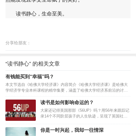
读书静心，生命至美。
分享给朋友：
“读书静心” 的相关文章
有钱能买到“幸福”吗？
本文节选自《哈佛大学经济课》内容简介《哈佛大学经济课》是哈佛大
学经济学专业本科课程的精华集要，涵盖了哈佛大学经济系前沿的讨论
和思考。它以记者视角记录了哈佛大学经济学教学方式、课堂互动以及
治学精神，让我们同作者一起走进哈佛大学的课堂，聆听哈佛教授的讲
读书是如何影响命运的？
解。全书分为四章，分别提炼了曼昆、莱布森、费尔德斯坦、卡特勒等
大家还记得英国那部《56UP》吗？用56年来跟踪记
四位哈佛大学教授的讲义精华。经济学家眼里的幸福”幸福”
录14个不同阶层孩子的人生轨迹，呈现了英国社会
（happiness）是一个比较前沿的研究领域，近年来，越来越多的人投入
半个世纪的历史变迁——富人仍富穷者愈穷只有教
这方面的研究。这些研究都有数据主观（被采访者自报幸福程度）、定
育改变命运在中国又是怎样的呢？在中国，导演郑
你是一时兴起，我却一往情深
义…
琼，也做了相似的一部纪录片，叫《出·路》。她跟