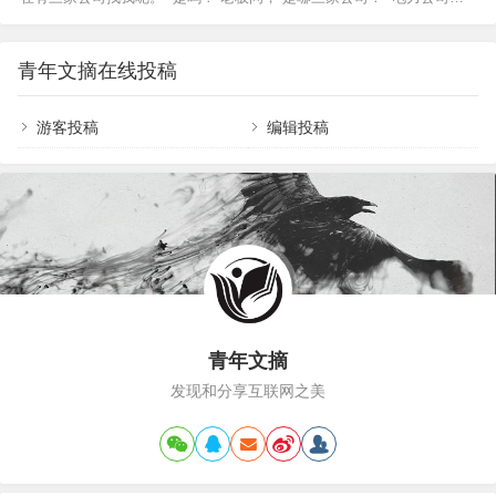
上班的时候，每天的固定时间段的事项是固定的，
电话公司，还有煤气公司。”年底啦，这个段子的确很能代表白领们的心
就好像拼图的核心区域已经拼好了。因此，我们处
声：物价飞涨，股市下跌，楼价上扬，存款缩水，挺了一大年了，加薪
理每个意外任务的时候，只要找到有空白的地方，
来得猛烈些吧。 我有“谈加薪”恐惧症 “加薪，谁不愿意啊？但主动找老板
把新任务放进去就行了。而SOHO之后，你面前有
青年文摘在线投稿
谈，内心还真有点恐惧。” 相信吗？说这话的江晓已经拥有了近20年的职
一个空白的框，和一大堆零散的拼图，让人无从下
场生涯，却从来没有过跟老板主动谈加薪的经验！ 少说多做，是她从小
手。空白越多…
就受…
游客投稿
编辑投稿
青年文摘
发现和分享互联网之美