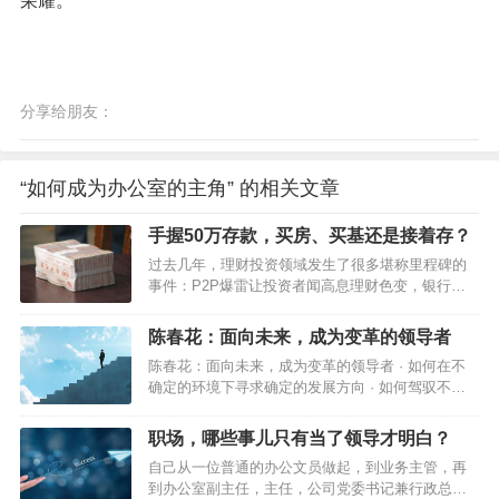
荣耀。
分享给朋友：
“如何成为办公室的主角” 的相关文章
手握50万存款，买房、买基还是接着存？
过去几年，理财投资领域发生了很多堪称里程碑的
事件：P2P爆雷让投资者闻高息理财色变，银行理
财打破刚兑信仰，房住不炒终结房价持续上涨神
话，股市大幅调整凸显基金高波动本色……似乎所
陈春花：面向未来，成为变革的领导者
有的路都被堵上了，资金开始向存款回流。2022年
陈春花：面向未来，成为变革的领导者 · 如何在不
一季度，居民存款新增7.82万亿元，相比去年同期
确定的环境下寻求确定的发展方向 · 如何驾驭不确
多增1.14万亿元。与此同时，大家还是积极偿还或
定性以实现既定的目标 · 如何让强个体集合在组织
少借贷款。2022年一季度，居民贷款新增1.26万亿
平台 这是数智化生存环境中，领导者所要面对的一
元，相比去年同期少增1.3万亿元。宏观数据能反映
职场，哪些事儿只有当了领导才明白？
系列挑战。 领导者要聚焦于确定组织的正确方向，
数量变化，却不能有效反映微观个体的心态。对个
自己从一位普通的办公文员做起，到业务主管，再
关注组织的未来，引导和影响组织成员…
体投资者而言，资金回流存款更多是无奈…
到办公室副主任，主任，公司党委书记兼行政总