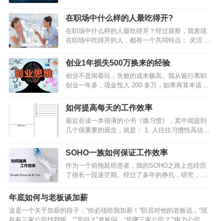
监，再转为销售员，直至离开公司。 职场，哪些事
儿只有当了领导才明白？4条亲身经历的硬道理送给
在职场中什么样的人最吃得开?
你…
在职场中什么样的人最吃得开？经过观察，我发现
在职场中吃得开的人，都有一个共同特点： 灵活 。
他们的灵活，概括起来主要体现在3个方面：1、思
维灵活有的人工作好多年，仍有浓厚的学生思维，
创业1年损失500万换来的经验
价值观非黑即白，看问题单一对立。灵活的人，思
创业不是闹着玩，失败的成本极高。我从银行离职
维是多元的，能够透过现象看本质，更不会轻易受
创业一年多，现金投入 200 多万，如果再算本该在
外界影响。比如说提拔，他们知道，只有一把手说
上海买房等各种机会成本，损失高达 500 万以上。
你好，你才好。一把手想提拔你，即使你能力一
讲讲我首次创业的“事故”。2012 年，36 氪、虎嗅们
般，就能提。所以，他们的重点就是， 抓住关键少
如何提高每天的工作效率
每天推送创业团队的成功故事，创业大街上每天都
数，服务好少数能决定自己命运的人。通常他们走
最近在读一本很薄的小书《微习惯》，其中就提到
举办创业活动……如果我还不去创业，对得起这帮
的是上层路线，也许群众基…
几个很重要的观念，就是： 1. 人往往习惯性高估短
可劲儿鼓噪的人吗?于是，我辞掉了在招商银行总行
期收益，而严重低估坚持做一件事的长期收益；2.
的工作，开始了互联网创业之旅。2013 年初，我回
只要开始行动，就比毫不作为强无数倍；3. 相比在
到上海，认识了许多互联网公司的年轻人，跟他们
SOHO一族如何保证工作效率
一天内做很多事，长时间坚持做一件事，累积起来
讲我要做的事，慢慢聚起一支小团队。6 月份项目正
作为一个前拖延癌患者，我的SOHO之路上也经历
的影响力会更大。我提高工作效率的方法，总结起
式启动，到国庆节前后陆续…
了很长一段迷茫期。经过了多年的挣扎，研究，学
来有三个方面：注重“循环”，每天从总结开始，到计
习，自我教育，我得出的结论是：提高自己在家办
划结束，让工作计划成为一种习惯；要事第一，每
公的效率，是一个系统性工程，没有任何一个小妙
天把三件最重要的事情做好就足够；做笔记：好记
年底如何与老板谈加薪
招能救人于水火。而这个系统性工程的核心就是：
性不如烂笔头，把与工作的一切记录下来；新人最
这是一个关于加薪的段子：“你必须给我加薪！”职员对他的老板说，“现
建立自己的规则。你可以想象一张空白的日程表，
重要的是建立一个好的工作习惯，来…
在有三家公司找我呢。”“是吗？”老板问，“是哪三家公司？”“电力公司、