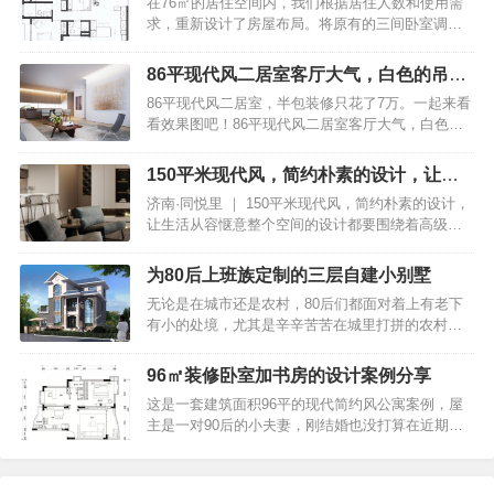
在76㎡的居住空间内，我们根据居住人数和使用需
房子的户型图，属于公寓的户型样式。听他讲述，
让家居摆放显得更加丰富多彩。你见过哪些特别厉
求，重新设计了房屋布局。将原有的三间卧室调整
在刚购买之时，就是一个方盒子般的户型。36㎡小
害的收纳方式？垂直…
为两间主卧和一间多功能房。这间多功能房充分满
宅，创意无限：睡在衣柜上面，空间却毫不拥挤！
足了屋主的需求，被打造成了一个光线充足、通透
小户型并没有独立设置的玄关，不过，进屋之后的
86平现代风二居室客厅大气，白色的吊顶
的书房。这里不仅是居家办公的理想场所，还特别
右手边打造了嵌入式的鞋柜，这种上下分层的设
展现出十足的禅意
86平现代风二居室，半包装修只花了7万。一起来看
设置了攀岩墙和瑜伽角，为屋主提供了娱乐和休憩
计，既简单又实用，白色的柜门也显得格外清新耐
看效果图吧！86平现代风二居室客厅大气，白色的
的空间。76平米小户型，精致装修无一丝俗气，堪
看。从…
吊顶展现出十足的禅意简约流畅的线条,自然顺畅的
称家装典范之作平面布置图客厅76平米小户型，精
立面,跳跃明快的色彩。86平现代风二居室客厅大
致装修无一丝俗气，堪称家装典范之作客厅虽然小
150平米现代风，简约朴素的设计，让生
气，白色的吊顶展现出十足的禅意客厅整体采用白
巧，但却敞亮无比。两扇窗户上都装设了纯白色的
活从容惬意
济南·同悦里 ｜ 150平米现代风，简约朴素的设计，
色为主，显得干净整洁，白色沙发上的各式各样的
木百叶，形成了连续的窗带效果，让光线能够灵活
让生活从容惬意整个空间的设计都要围绕着高级和
抱枕、非常的有活力。86平现代风二居室客厅大
地进入室内…
大气的主旋律来进行安排，无论是细节处的黑色金
气，白色的吊顶展现出十足的禅意客厅给人一种强
属座椅和绒面麂皮搭配，还是高脚凳在空间中的广
大的气场，白色的吊顶展现出十足的禅意。让一切
为80后上班族定制的三层自建小别墅
泛利用，将雾化壁炉也很好的融入进去。家具多以
显得不再生硬，反而增加了柔和、舒适度。86平现
无论是在城市还是农村，80后们都面对着上有老下
实木和岩板为主，暗色调的空间来突出一个沉稳大
代风二居室客厅大气，白色的吊顶展现出十足的禅
有小的处境，尤其是辛辛苦苦在城里打拼的农村
气的奢华空间，屋主是一个生意人，希望在有客人
意客…
人，但如今的房价高涨，在城里要想买一套大房
来时，可以体现一种沉稳大气的高级感，比较自如
子，把父母、孩子、夫妻俩全可以住的下实在有点
的去畅谈生意，所以动静分区一定要明显。——一
96㎡装修卧室加书房的设计案例分享
难，所以不少人都会选择在老家再盖一栋小别墅，
鸣空间设计 | Y · M Space Design01质感 触碰心灵
这是一套建筑面积96平的现代简约风公寓案例，屋
一来父母养老居住方便，二来趁着政策还允许，在
之弦Tactile tex…
主是一对90后的小夫妻，刚结婚也没打算在近期要
老家把宅基地先占着，或者以后等老了给自己养老
孩子，所以房子只是做了一间卧室和一间书房，整
的居所，那什么样的房子适合现在的农村建造呢？
个家以现代大方的实用设计理念，来营造出一个简
下面美墅住宅给大家介绍一款美观又实用的别墅户
洁而又舒适的生活空间。下面就一起来看看吧~96㎡
型。别墅效果图展示：相比以前传统的农村自建别