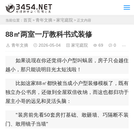
首页
青年文摘
家宅庭院
当前位置：
>
>
> 正文内容
88㎡两室一厅教科书式装修
青年文摘
2026-05-04
家宅庭院
69
0
如果说现在你还觉得小户型叫蜗居，房子只会越住
越小，那只能说明目光太短浅啦！
比如这家88㎡都快被当成小户型装修模板了，既有
独立办公书房，还做到全屋双倍收纳，而这也都归功于
屋主小哥的远见和灵活头脑：
"装房前先看50套房打基础、敢砸墙、巧隔断不装
门、敢用镜子当墙"