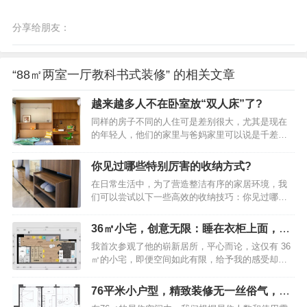
分享给朋友：
“88㎡两室一厅教科书式装修” 的相关文章
越来越多人不在卧室放“双人床”了?
同样的房子不同的人住可是差别很大，尤其是现在
的年轻人，他们的家里与爸妈家里可以说是千差万
别，这些差别可不单单体现在装修上，更体现在生
活态度上和对家具的选择上。就比如同样是睡觉的
你见过哪些特别厉害的收纳方式?
卧室，爸妈他们对卧室的理解是：无论哪个卧室，
在日常生活中，为了营造整洁有序的家居环境，我
都必须要有一个双人床和一个标准的衣柜，不然能
们可以尝试以下一些高效的收纳技巧：你见过哪些
叫卧室？越来越多人不在卧室放“双人床”了？学学广
特别厉害的收纳方式？入户玄关为了保持玄关整
东人的做法，美观实用年轻人则不同，他们认为卧
洁，建议安装一个顶天立地的鞋柜，这样可以将换
室虽然是用来睡觉的，但不能只用来睡觉，能融入
36㎡小宅，创意无限：睡在衣柜上面，空
季鞋子和当季常穿的鞋子有序地分开存放。你见过
其它功能就最好了，睡觉虽然需要床，但没有必要
间却毫不拥挤!
我首次参观了他的崭新居所，平心而论，这仅有 36
哪些特别厉害的收纳方式？飘窗利用如果你家拥有
都使用千篇一律的双人床，只要能躺下睡个好觉，
㎡的小宅，即便空间如此有限，给予我的感受却是
飘窗，不妨将其改造成一个实用的收纳柜或书桌，
就是好床，就…
丝毫都不显得拥挤！果然，大城市的设计师着实厉
既能节省空间，又能增添家居的功能性。你见过哪
害，全屋的设计可谓是极为“走心”！36㎡小宅，创意
些特别厉害的收纳方式？客厅收纳在客厅中放置一
76平米小户型，精致装修无一丝俗气，堪
无限：睡在衣柜上面，空间却毫不拥挤！这便是那
个充满文艺气息的小柜子，不仅能装点空间，还能
称家装典范之作