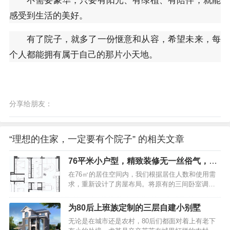
感受到生活的美好。
有了院子，就多了一份惬意和从容，希望未来，每
个人都能拥有属于自己的那片小天地。
分享给朋友：
“理想的住家，一定要有个院子” 的相关文章
76平米小户型，精致装修无一丝俗气，堪
称家装典范之作
在76㎡的居住空间内，我们根据居住人数和使用需
求，重新设计了房屋布局。将原有的三间卧室调整
为两间主卧和一间多功能房。这间多功能房充分满
足了屋主的需求，被打造成了一个光线充足、通透
为80后上班族定制的三层自建小别墅
的书房。这里不仅是居家办公的理想场所，还特别
无论是在城市还是农村，80后们都面对着上有老下
设置了攀岩墙和瑜伽角，为屋主提供了娱乐和休憩