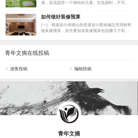
感，是花园里一个独特的元素。在造园时，不可忽
此完美。01精雕细琢的布局，强迫症的完美体现走
平的简约…
略小径这一要素的重要性。庭院设计｜你的院子，
进这些庭院，你会发现每一处布局都经过了深思熟
怎能少了精致的花园小径大家有注意到花园角落有
虑。草坪、花坛、水景、座椅，这些元素被精心安
如何做好装修预算
一个沉睡着的空间吗？▽建筑物旁的狭长小路或枯
排，既保证了空间的流畅性，又增添了视觉上的层
(一)、根据设计师画出的房屋设计图来确定所用材料
燥无味的过道。在这个狭小的空间里，如何打造一
次感。主入口与小径的转折，每一个角落的点缀，
做装修预算，首先要知道装修预算包括哪几个部
条出类拔萃花园小径？01铺装材料庭院设计｜你的
都经过精心规划…
分，装修预算大致包括材料费、人工费、设计费、
院子，怎能少了精致的花园小径地面覆盖铺装材料
管理费这几个部分。在做装修预算前，业主需要和
后，整个空间的氛围会为之一变。那么，我们选择
设计师商量，让设计师画出房屋设计图，一般来
哪种适合庭院风格的材料？是否全体铺装？怎样制
青年文摘在线投稿
说，设计师会问业主大概想拿多少钱装修，这时业
造出蜿蜒曲折的感觉？如何设计富于节奏的踏脚
主最好不要说出具体的数字，如果业主说出一个具
石？庭院设计｜你…
体的数字，设计师在设计时就会照着这个数字去思
游客投稿
编辑投稿
量所用材料;如果业主不说一个具体数字，设计师为
了留住顾客，他会尽量用价廉物美的材料，以此来
降低材料钱。(二)、算出材料费在设计师画出图纸
后，业主就要…
青年文摘