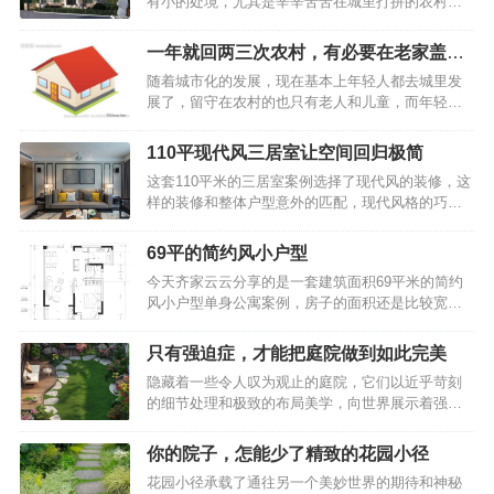
有小的处境，尤其是辛辛苦苦在城里打拼的农村
的空间。76平米小户型，精致装修无一丝俗气，堪
人，但如今的房价高涨，在城里要想买一套大房
称家装典范之作平面布置图客厅76平米小户型，精
子，把父母、孩子、夫妻俩全可以住的下实在有点
致装修无一丝俗气，堪称家装典范之作客厅虽然小
一年就回两三次农村，有必要在老家盖新
难，所以不少人都会选择在老家再盖一栋小别墅，
巧，但却敞亮无比。两扇窗户上都装设了纯白色的
房子吗
随着城市化的发展，现在基本上年轻人都去城里发
一来父母养老居住方便，二来趁着政策还允许，在
木百叶，形成了连续的窗带效果，让光线能够灵活
展了，留守在农村的也只有老人和儿童，而年轻人
老家把宅基地先占着，或者以后等老了给自己养老
地进入室内…
一年也就只能回来两三次，甚至有些人在城里买了
的居所，那什么样的房子适合现在的农村建造呢？
房，依旧想回农村老家建房，这又是为什么呢？不
下面美墅住宅给大家介绍一款美观又实用的别墅户
110平现代风三居室让空间回归极简
少人表示城市的日渐高涨的房价，让他们无法承
型。别墅效果图展示：相比以前传统的农村自建别
这套110平米的三居室案例选择了现代风的装修，这
受，在农村老家，最不济还有一块地，或建房或种
墅，这栋自建别墅的造型非常新颖，非常大方时
样的装修和整体户型意外的匹配，现代风格的巧妙
地或发展副业，心里总安定些。有人说，那是为了
尚。灰白色的外墙，不…
利用，让整套房间的效果非常醒目，据说前后一共
面子。在外边不管赚了多少钱，还是身家千万，但
只花费了9万，可谓物美价廉了。110平现代风三居
村里人都不知道。但是在老家建一栋上档次的别
69平的简约风小户型
室让空间回归极简, 餐厅充满原始自然的味道让空间
墅，无疑宣告了你的财富和地位。也有人说，那是
今天齐家云云分享的是一套建筑面积69平米的简约
回归极简，就要抛开一切冗余的元素，只以简单的
为了老人。毕竟父母在老家呆了大半辈子，在城里
风小户型单身公寓案例，房子的面积还是比较宽敞
线条彰显优雅格调，注重一线，一点，一面及其细
又过不习惯。老人家安…
的，屋主根据自己的需求只做了一间房，整体简洁
节处理，再搭配品位高级的功能性家具，呈现一种
文艺的搭配方案让整个家看起来轻松而又舒适，营
感官上的简洁。110平现代风三居室让空间回归极
只有强迫症，才能把庭院做到如此完美
造出了一个温馨的居住空间。下面就一起来看看
简, 餐厅充满原始自然的味道在装修客厅的时候，注
隐藏着一些令人叹为观止的庭院，它们以近乎苛刻
吧，希望大家喜欢~69平的简约风小户型，卫生间洗
意不要装修得太繁杂，尤其是不要放太多的东西…
的细节处理和极致的布局美学，向世界展示着强迫
手台的镜面柜，设计的很赞平面布置图69平的简约
症患者的独特才华。这些庭院，不仅仅是居住空间
风小户型，卫生间洗手台的镜面柜，设计的很赞入
的延伸，更是对完美主义的极致追求。当你踏入这
户的玄关走廊被放在了入户门的侧方，通往厨房的
你的院子，怎能少了精致的花园小径
些庭院，你会深刻感受到：只有强迫症，才能把庭
走廊上做嵌入式的鞋柜，冰箱也整合进柜子里，另
花园小径承载了通往另一个美妙世界的期待和神秘
院做到如此完美。只有强迫症，才能把庭院做到如
一侧的墙面摆放穿衣镜，方便出门前整理仪容。69