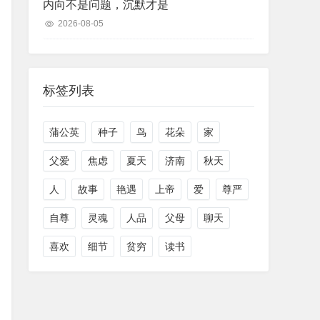
内向不是问题，沉默才是
2026-08-05
标签列表
蒲公英
种子
鸟
花朵
家
父爱
焦虑
夏天
济南
秋天
人
故事
艳遇
上帝
爱
尊严
自尊
灵魂
人品
父母
聊天
喜欢
细节
贫穷
读书