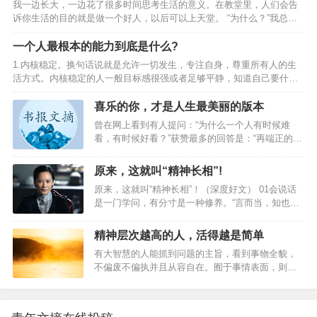
舒适。2、拖延世界上那些最容易的事情中，拖延时
我一边长大，一边花了很多时间思考生活的意义。在教堂里，人们会告
一定把你的事业和趋势、社会责任、社会使命紧紧联系在一起。二、得
间最不费力，也最能毁一个人。拖延是对生活本身
诉你生活的目的就是做一个好人，以后可以上天堂。 “为什么？”我总在
意不找退路，失意不找出路。得意之时，没有危机感，满足现状；有小
无所适从的问题…
想。虽然，人人对于做一个好人才会拥有充实而有意义的生活这一点毫
成功就粘粘自喜，自我满足和陶醉，停止进取，贪图享受或恣意挥霍，
无疑问。但这么做的关键是什么？你到底是为了什么而做这一切？ 为什
一个人最根本的能力到底是什么?
不做…
么是一个毫无意义的问题，为了回答“为什么”，我们总要无限循环地转圈
1.内核稳定。换句话说就是允许一切发生，专注自身，尊重所有人的生
圈，因为我们总是重复地用另一个“为什么”来回答这个“为什么”。而只有
活方式。内核稳定的人一般目标感很强或者足够平静，知道自己要什么
在你回答“因为这很有趣”或者“我喜欢这样”时，问题才真正结束。 但其
不要什么，做很多事情也就更加高效和完善；相反地，内核不稳定的人
实，生活的目的在于享受生…
容易毛躁，焦虑不安，遇到一点挫折，就把自己变得一蹶不振，给自己
喜乐的你，才是人生最美丽的版本
施加不必要的压力，然后让自己变得不堪重负。2.一个冷知识：屏蔽力
曾在网上看到有人提问：“为什么一个人有时候难
是一个人最顶级的能力，任何消耗你的人和事，多看一眼都是你的不
看，有时候好看？”获赞最多的回答是：“再端正的容
对。3.很喜欢尼采的这段话：获得真正自由的方法是要学会自我控制。
貌，也不会一成不变。它会随着人心的动荡而起
如果情绪总是处于失控状态，就会被感情牵着鼻子走，丧失自由。所
伏。”一个人的容貌，有时候不仅取决于先天，也与
原来，这就叫“精神长相”!
以…
其情绪跟心态息息相关。01坏情绪，使人变丑我的
原来，这就叫“精神长相”！（深度好文） 01会说话
部门主管，是一个相貌普通、性格比较“闷”的女生。
是一门学问，有分寸是一种修养。“言而当，知也；
刚认识不久，我就发现她非常喜欢“甩脸子”，脾气来
默而当，亦知也。”语言最能暴露一个人，恰当的时
得飞快。有一次，我筛选完招聘简历，就问她“面试
候说话是智慧，沉默的恰当也是一种智慧。知道怎
时间确定在哪天”，谁知她瞥我一眼，拉着脸继续做
精神层次越高的人，活得越是简单
么说话，知道何时说话，知道不乱说话，是一种了
她手头的事，根本没搭理我，让我感到莫名其妙。
有大智慧的人能抓到问题的主旨，看到事物全貌，
不得的软实力。子禽问墨子：“多说话有好处吗?”墨
因为我俩工位离得很近，我发现她几乎每天都拉…
不偏废不偏执并且从容自在。囿于事情表面，则犹
子答道：“苍蝇、青蛙，白天黑夜叫个不停，叫得口
如门缝里看物，过于细密，反而失去窥视全貌的可
干舌疲，然而没有人去听它的。但你看那雄鸡，在
能。01人须在事上磨，做功夫无论做什么，只有经
黎明按时啼叫，天下震动，人们早早起身。多说话
过磨炼，下足功夫，才能真正有所成就。俗话说：
有什么好处呢？重要的是话要说得切合 时机。”我们