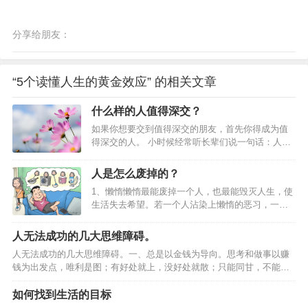
分享给朋友：
“5个读懂人生的黄金效应” 的相关文章
什么样的人值得深交？
如果你想要交到值得深交的朋友，首先你得成为值
得深交的人。 小时候经常听长辈们说一句话：人一
辈子难得交一两个真正的朋友。当时年纪小，心
想：你们就是认识的人太少了呗。后来年纪大一
人是怎么废掉的？
点，懂得一点人际关系的秘密，猜测他们这么说可
1、懒惰懒惰最能废掉一个人，也最能毁灭人生，使
能是想向对方表达：你这个朋友很珍贵，是一句客
生活失去希望。若一个人沾染上懒惰的恶习，一辈
气话。当经历过更多事情之后，越来越发现这句话
子也就只能混吃等死。懒惰没有牙齿，但却可以吞
有道理，也许人都是孤独的吧，很难向别人真正敞
噬人的智慧，因为懒得动脑子。懒惰行动得如此缓
开心扉。又或许，首先自己得成为值得深交的人，
人无法成功的几大思维障碍。
慢，贫穷很快就能超过它。心理的懒惰，比身体的
这样你才有机会交到更多的真朋友。什么样的人值
人无法成功的几大思维障碍。一、总是以金钱为导向。思考和做事以赚
懒惰更毁人，也最难改。当心理懒惰时，什么都不
得深交呢？什么样的人值得深交？（深度好文）01
钱为出发点，唯利是图；有好处就上，没好处就散；只能同甘，不能共
想做，但必须要做工作，身体的各部分，就会感到
既能共…
苦；好汉不吃眼前亏，看眼前利益；急功近利，不考虑长远；缺乏助人
不安和无聊。反过来说，如果对于这种工作有兴
和啥得心态，没有责任感和使命感。忠告：用眼睛看到的叫视线，用眼
如何找到生活的目标
趣、愉快，工作效率不但高，身心也会感觉到十分
光看到的是未来；放眼长远，把握趋势，从长计议，赢在未来。记住，