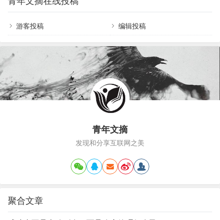
青年文摘在线投稿
饭未煮熟，不能妄自一开；蛋未孵成，不能妄自一
常常评价一个人情商高…
啄。煮饭、育雏，都要经过一番耐心等待，才能得
到一个好的结果。我们做事更需要如此，不骄不
游客投稿
编辑投稿
躁，细细琢磨处理，水到才能渠成。 正如曾国藩所
说：“坚其志，苦其心，劳其力，事无大小，必有所
成。” 只有耐得住性子，集中精力在每一件事情上死
磕，才能…
青年文摘
发现和分享互联网之美
聚合文章