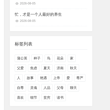
2026-08-05
忙，才是一个人最好的养生
2026-08-05
标签列表
蒲公英
种子
鸟
花朵
家
父爱
焦虑
夏天
济南
秋天
人
故事
艳遇
上帝
爱
尊严
自尊
灵魂
人品
父母
聊天
喜欢
细节
贫穷
读书