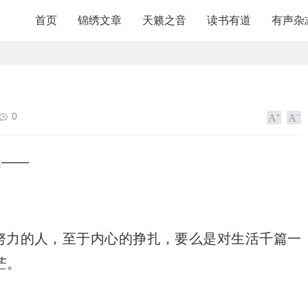
首页
锦绣文章
天籁之音
读书有道
有声杂
0
题——
努力的人，至于内心的挣扎，要么是对生活千篇一
茫。