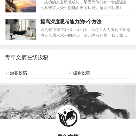
成功的人之所以成功，是因为他们有一套能让自
考方式？男女生的思维方式有哪些差异？1.信息的处
商的人不易动怒高情商的人知道自己行为背后的…
己从普罗大众中脱颖而出的诀窍。这些成功者并非
理男性思维是“解决问题优先”，一根筋冲着目标走，
是三头六臂，更不是隐藏的超能力者，而正是一些
常忽略情绪；女性思维是“兼顾感受优先”，会把人和
我们平时忽视的日常习惯和简单行为让他们与众不
事的方方面面都想到，能精准get到别人没说出口的
提高深度思考能力的5个方法
同。这些习惯包括：主动分享自己拥有的一切、乐
情绪。如果从数学的角度来说，我觉得男性思维就
因为知道我在YouCore工作，同时又因为看到了我这
观接受失败、积极寻求负面反馈、善于聆听、勇于
像线性聚焦，一步一步地奔向主题。而女性思维就
两三年思考水平的进步，因此总有朋友问我，如何
说“不”……等等。木木职场汇总来自全球各个行业的
更…
才能也提高他们深度思考的能力。回答多了后，我
26位创业者总结了26条成功心得，涵盖管理、研
回顾了一下，发现虽然我跟不同人讲了很多我自己
发、产品、销售、招聘等方面。看完本文，相信你
的做法，也针对他们的特殊情况提了不少建议，但
会对日常行为习惯有全新的认识。带上这些心得出
青年文摘在线投稿
归纳提炼之后，无外乎就是下面5点：1、先归纳2、
发，成就非凡未来。1思想、身体…
写下来3、教别人4、多切换5、再忍忍01先归纳如果
你稍微留心下周围的人，你会发现说话滔滔不绝的
游客投稿
编辑投稿
人很多，但能一二三四讲得清晰、有条理的人却很
少。比如，我一个朋友，跟我吐槽她的一个客户。
从客户几点进店开始说，一会说客户看了什么，…