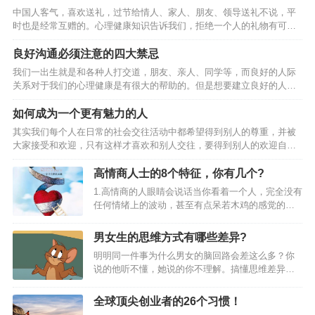
中国人客气，喜欢送礼，过节给情人、家人、朋友、领导送礼不说，平
时也是经常互赠的。心理健康知识告诉我们，拒绝一个人的礼物有可能
会给他带来心理方面的不良影响，因此我们要学会如何拒绝别人的礼
物？ 一是要婉言相告。受赠人应该采用委婉的、不失礼貌的语言，向赠
良好沟通必须注意的四大禁忌
送者暗示自己难以接受对方的礼品。比如，当对方向自己赠送手机时，
我们一出生就是和各种人打交道，朋友、亲人、同学等，而良好的人际
可告知：“我已经有一台了，谢谢。”当一位男士送舞票给一位小姐，而对
关系对于我们的心理健康是有很大的帮助的。但是想要建立良好的人际
方打算回绝时，可以这么说：“今晚我男朋友也要请我跳舞，而且我们已
关系，首先就要和别人良好的沟通，因此以下的四大禁忌是大家需要注
经有约在先了。” 二是可采取直言缘由法，也就是直截了当而…
意的。 第一，老是重复别人的话。 鹦鹉学舌虽然可爱，可若是听久了，
如何成为一个更有魅力的人
难免觉得枯燥无趣。如果总是解释或重复他人说过的话，比如人家说“这
其实我们每个人在日常的社会交往活动中都希望得到别人的尊重，并被
部电视真好看”,你也说“是啊，非常好看”,会让人觉得缺乏实质性内容。这
大家接受和欢迎，只有这样才喜欢和别人交往，要得到别人的欢迎自身
时不妨加一些评价，比如“女主角的造型非常新颖”,或者提出相反的观
需要有一定提高，提升自己的魅力指数，那么如何才能成为一个有魅力
点，打开话匣子。 第二，语气平淡、没有感情。…
的人呢? 第一，以诚待人，以责人之心责己、以恕己之心恕人。对别人
高情商人士的8个特征，你有几个?
要抱着诚挚、宽容的心去相处，自己要抱着自我批评、愿意修改的胸怀
1.高情商的人眼睛会说话当你看着一个人，完全没有
来自省。与人交往的过程中，你怎样对待别人，别人就会怎样对待你。
任何情绪上的波动，甚至有点呆若木鸡的感觉的时
就像照镜子一样，你的表情和态度，可以由他人对你的表情和态度上一
候，说明这个人的情商不会太高。眼睛是心灵的窗
览无遗。你若以诚待人，别人也会以诚待你。你若敌视别人，别人也…
户，情商高的人沟通时，会有眼神交流，用眼睛传
男女生的思维方式有哪些差异?
递他的亲和力和感染力，让人感到很舒服。孟子
明明同一件事为什么男女的脑回路会差这么多？你
说： “观察一个人，再没有比观察他的眼睛更好的
说的他听不懂，她说的你不理解。搞懂思维差异，
了。眼睛不能掩盖一个人的丑恶。心中光明正大，
对于情侣、职场、校园亦或者家庭都是有很多益处
眼睛就明亮；心中不光明正大，眼睛就昏暗不明，
的。今天来聊一聊男女生之间到底有哪些思维差
躲躲闪闪。所以，听一个人说话的时候，注意观察
全球顶尖创业者的26个习惯！
异。首先咱们要明白，男生和女生都是什么样的思
他的眼睛，他的善恶真伪能往哪里隐藏呢？”2.高情