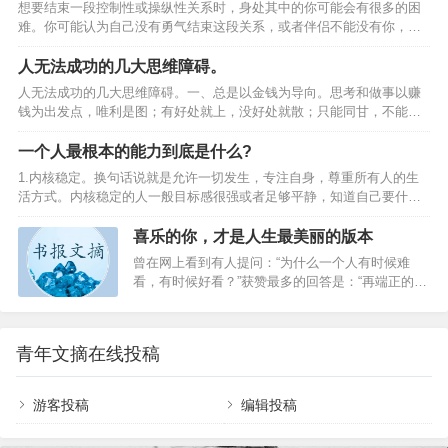
想要结束一段控制性或操纵性关系时，身处其中的你可能会有很多的困
懒惰更毁人，也最难改。当心理懒惰时，什么都不
难。你可能认为自己没有勇气结束这段关系，或者伴侣不能没有你，甚
想做，但必须要做工作，身体的各部分，就会感到
至伴侣一直在伤害你，但是如果不离开，你就无法用自己的方法开始生
不安和无聊。反过来说，如果对于这种工作有兴
活。如果你想要真正结束一段关系， 就要提前做好准备，执行计划并坚
人无法成功的几大思维障碍。
趣、愉快，工作效率不但高，身心也会感觉到十分
持到底。最重要的是树立勇气，敢于去做 01.为结束关系做准备 发现自
舒适。2、拖延世界上那些最容易的事情中，拖延时
人无法成功的几大思维障碍。一、总是以金钱为导向。思考和做事以赚
己处于他人控制中很多控制性或操纵性关系比理应发生的时间要长，因
间最不费力，也最能毁一个人。拖延是对生活本身
钱为出发点，唯利是图；有好处就上，没好处就散；只能同甘，不能共
为被控制或操纵的人不承认关系存在任何错误。你可能觉得伴侣只是有
无所适从的问题…
苦；好汉不吃眼前亏，看眼前利益；急功近利，不考虑长远；缺乏助人
一点喜怒无常或者粘人，实际上，对方已经…
和啥得心态，没有责任感和使命感。忠告：用眼睛看到的叫视线，用眼
一个人最根本的能力到底是什么?
光看到的是未来；放眼长远，把握趋势，从长计议，赢在未来。记住，
1.内核稳定。换句话说就是允许一切发生，专注自身，尊重所有人的生
一定把你的事业和趋势、社会责任、社会使命紧紧联系在一起。二、得
活方式。内核稳定的人一般目标感很强或者足够平静，知道自己要什么
意不找退路，失意不找出路。得意之时，没有危机感，满足现状；有小
不要什么，做很多事情也就更加高效和完善；相反地，内核不稳定的人
成功就粘粘自喜，自我满足和陶醉，停止进取，贪图享受或恣意挥霍，
容易毛躁，焦虑不安，遇到一点挫折，就把自己变得一蹶不振，给自己
喜乐的你，才是人生最美丽的版本
不做…
施加不必要的压力，然后让自己变得不堪重负。2.一个冷知识：屏蔽力
曾在网上看到有人提问：“为什么一个人有时候难
是一个人最顶级的能力，任何消耗你的人和事，多看一眼都是你的不
看，有时候好看？”获赞最多的回答是：“再端正的容
对。3.很喜欢尼采的这段话：获得真正自由的方法是要学会自我控制。
貌，也不会一成不变。它会随着人心的动荡而起
如果情绪总是处于失控状态，就会被感情牵着鼻子走，丧失自由。所
伏。”一个人的容貌，有时候不仅取决于先天，也与
以…
其情绪跟心态息息相关。01坏情绪，使人变丑我的
青年文摘在线投稿
部门主管，是一个相貌普通、性格比较“闷”的女生。
刚认识不久，我就发现她非常喜欢“甩脸子”，脾气来
得飞快。有一次，我筛选完招聘简历，就问她“面试
游客投稿
编辑投稿
时间确定在哪天”，谁知她瞥我一眼，拉着脸继续做
她手头的事，根本没搭理我，让我感到莫名其妙。