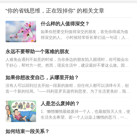
“你的省钱思维，正在毁掉你” 的相关文章
什么样的人值得深交？
如果你想要交到值得深交的朋友，首先你得成为值
得深交的人。 小时候经常听长辈们说一句话：人一
辈子难得交一两个真正的朋友。当时年纪小，心
想：你们就是认识的人太少了呗。后来年纪大一
永远不要帮助一个落难的朋友
点，懂得一点人际关系的秘密，猜测他们这么说可
人难免会遇到不如意的时候，当你身边的朋友陷入困境时，你可能会出
能是想向对方表达：你这个朋友很珍贵，是一句客
于好心，帮对方一把。然而，现实生活中，建议最好不要这么做。因为
气话。当经历过更多事情之后，越来越发现这句话
很多时候，对方不仅不会感激你，还会抱怨你，为什么会出现这种现象
有道理，也许人都是孤独的吧，很难向别人真正敞
呢？一、你的帮助可能起不到什么作用，还会打击到对方的自尊心很多
如果你想改变自己，从哪里开始？
开心扉。又或许，首先自己得成为值得深交的人，
人在落难的时候，虽然过得很艰难，但是他们的内心其实不愿意让周围
这样你才有机会交到更多的真朋友。什么样的人值
没有人可以回到过去开始一段新的旅程，但任何人都可以演绎今天，创
的人看到自己的窘迫。他们宁愿自己咬咬牙挺过去，靠着自己的力量的
得深交呢？什么样的人值得深交？（深度好文）01
造一个新的结局。”——玛利亚罗宾逊穷则思变。为了生活更美好，我们
改变现状，维护内心最后的尊严。这个时候如果你冒然去帮助对方的
既能共…
一直在努力改变。在经历过一些事情后，我们会想，嗯，要改变一下自
话，不但没有任何效果，反而会触及他敏感的内心，让他感到自己没面
己，因为我们改变不了世界。于是，我们计划着，想着一天一点的改变
人是怎么废掉的？
子、没…
自己。可是如何改变自己？很多时候，改变自己会痛苦，但不改变自己
1、懒惰懒惰最能废掉一个人，也最能毁灭人生，使
会吃苦。改变很难，所以如果想改变，那肯定是一件很痛苦的事。虽然
生活失去希望。若一个人沾染上懒惰的恶习，一辈
是这样，但在很多时候，我们必须要改变自己。为了更好地赢得出路，
子也就只能混吃等死。懒惰没有牙齿，但却可以吞
必须做出改变。很多时候，我们都需要一种斩断自己退路的勇气。因为
噬人的智慧，因为懒得动脑子。懒惰行动得如此缓
如何结束一段关系？
身…
慢，贫穷很快就能超过它。心理的懒惰，比身体的