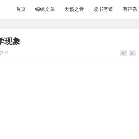
首页
锦绣文章
天籁之音
读书有道
有声杂
学现象
0