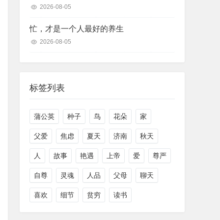
2026-08-05
忙，才是一个人最好的养生
2026-08-05
标签列表
蒲公英
种子
鸟
花朵
家
父爱
焦虑
夏天
济南
秋天
人
故事
艳遇
上帝
爱
尊严
自尊
灵魂
人品
父母
聊天
喜欢
细节
贫穷
读书