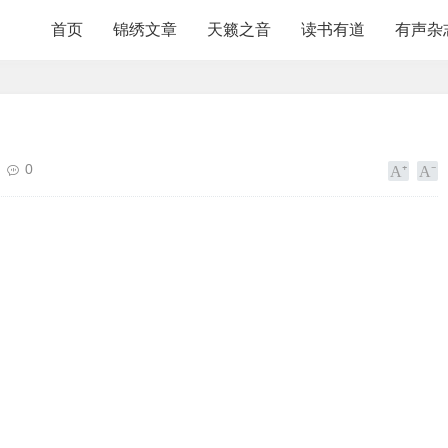
首页
锦绣文章
天籁之音
读书有道
有声杂
0