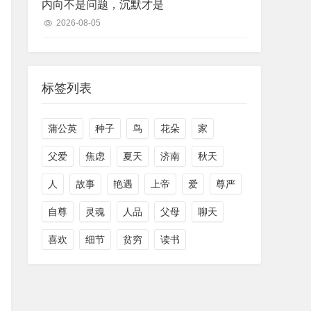
内向不是问题，沉默才是
2026-08-05
标签列表
蒲公英
种子
鸟
花朵
家
父爱
焦虑
夏天
济南
秋天
人
故事
艳遇
上帝
爱
尊严
自尊
灵魂
人品
父母
聊天
喜欢
细节
贫穷
读书