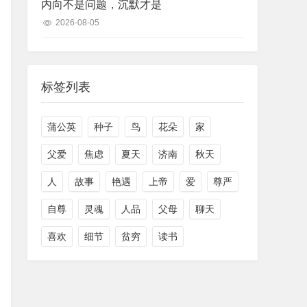
内向不是问题，沉默才是
2026-08-05
标签列表
蒲公英
种子
鸟
花朵
家
父爱
焦虑
夏天
济南
秋天
人
故事
艳遇
上帝
爱
尊严
自尊
灵魂
人品
父母
聊天
喜欢
细节
贫穷
读书