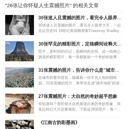
“26张让你怀疑人生震撼照片” 的相关文章
30张迷人且震撼的图片，看完令人眼界大
开，一起见证历史
30张迷人且震撼的图片，看完令人眼界大开，一起
见证历史01 19世纪美国雕塑家Chauncey Bradley
Ives的大理石雕塑作品，展示了欧洲神话中水之精
灵“温蒂妮”出水的场景，一层轻纱像水一样覆盖在她
30张罕见的精彩照片，定格瞬间诠释大千
的身上，将女性身体的曼妙和曲线展现得淋漓尽致
世界
照片，是时间的印记，是瞬间的永恒。这一组精心
02 1928年，雅克·比德勒正在给模特拍摄照片，那个
挑选的精彩照片，每一张都犹如一个奇妙的故事，
时候的相机，调整角度不用看镜头的吗？03 罗西·多
让人在短暂的凝视间，领略到大千世界的精彩与奥
莉（1892-1970 年）和珍妮·多莉（1892-1941
秘。1. “魔鬼塔”矗立在美国的大地之上，像是一个巨
年），她们被称为多莉姐妹，是匈牙利裔美国同卵
31张震撼的照片，告诉你什么是“城市地
型的树桩破土而出，奇特的形态让人叹为观止。2.
双胞胎舞者、歌手和演员。04 真心建议…
狱”
在城市的繁华背后，隐藏着一些不为人知的阴暗
日常生活中平凡无比的水龙头，谁曾想其内部竟然
面。31张震撼的照片，将带你走进“城市地狱”的深
蕴藏了如此众多的小零件，仿佛昭示着简单背后的
处，揭露那些被忽视的社会问题和环境挑战。让我
复杂。3. 那一艘还在造船厂中建造的邮轮，庞大的
们一起探索，这些照片背后的故事。1. 墨西哥城，
身躯已经初现端倪，让人不禁想象造船厂的规模有
27张震撼照片：大自然的奇妙超乎想象
这片混凝土的海洋，无情地吞噬着丘陵和山谷，即
多么宏大。4. 当“新视野号”飞跃冥王星，它拍摄到的
你知道吗？有时候大自然展现出来的奇妙景象，简
使是自然的地形也无法阻挡这座西半球人口最多的
前所未有的近距离照片，揭示了这颗星球…
直比科幻大片还要精彩。下面这28张照片，每一个
城市的扩张步伐。2. 从另一个视角审视孟买，你会
画面都让人惊叹不已，保证让你看到自然界的另一
发现这里存在着天壤之别，一边是天堂，一边是地
面，简直太不可思议了！第1张：亚利桑那州的石化
狱。3. 曾经，这些房屋拥有迷人的海景，然而如
《江南古韵彩墨画》
玛瑙树干，简直是大自然的宝石级作品！第2张：冰
今，它们却被这样的景色所包围。4. 在澳门，高耸