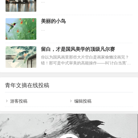
…
岛的玄武岩大峡谷，壮观得让人目瞪口呆。第3张：
入云的摩天大楼与摇摇欲坠的危旧楼房…
北爱尔兰的“巨人之路”，这地方真是大自然的鬼斧神
工。第4张：意大利的罗纳河和阿尔维河相遇，简直
是水的浪漫邂逅。第5张：沙特阿拉伯沙漠里的神秘
美丽的小鸟
巨石，切口整齐得让人怀疑是不是外星人干的。第6
…
张：阿尔及利亚沙漠的蘑菇岩，看起来就像是违…
留白，才是国风美学的顶级凡尔赛
你以为国风画里那些大片空白是画家偷懒没画完？
错！那可是中式审美的高能操作——叫‘计白当黑’。
一张素宣铺开，墨不必满、笔不必尽，留出的那
片‘啥也没画’的地方，反而成了流云、江雾、远山甚
至你心里那点说不清道不明的情绪。不着一笔，却
青年文摘在线投稿
让整幅画活了起来，呼吸感拉满，意境直接起飞。
这哪是空？这是高级的‘空气感构图’好吗！ 插图 别
以为留白只在纸上…
游客投稿
编辑投稿