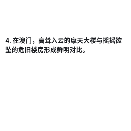
4. 在澳门，高耸入云的摩天大楼与摇摇欲
坠的危旧楼房形成鲜明对比。