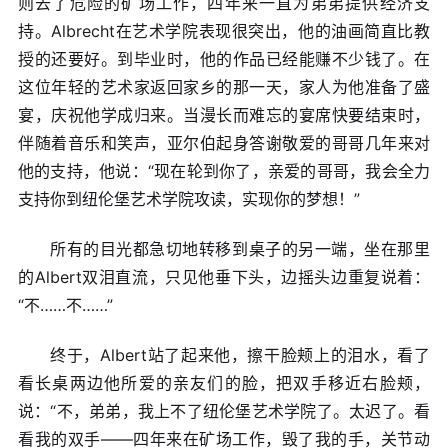
则去了危险的矿场工作，四年来一直为弟弟提供经济支
持。Albrecht在艺术学院表现很突出，他的油画简直比教
授的还要好。到毕业时，他的作品已经能赚不少钱了。在
这位年轻的艺术家返回家乡的那一天，家人为他准备了盛
宴，庆祝他学成归来。当漫长而难忘的宴席快要结束时，
伴随着音乐和笑声，亚尔伯起身答谢敬爱的哥哥几年来对
他的支持，他说：“现在轮到你了，亲爱的哥哥，我会全力
支持你到纽伦堡艺术学院攻读，实现你的梦想！”
所有的目光都急切地转移到桌子的另一端，坐在那里
的Albert双泪直流，只见他垂下头，边摇头边重复说着：
“不……不……”
终于，Albert站了起来他，擦干脸颊上的泪水，看了
看长桌两边他所爱的亲友们的脸，把双手移近右脸颊，
说：“不，弟弟，我上不了纽伦堡艺术学院了。太迟了。看
看我的双手——四年来在矿场工作，毁了我的手，关节动