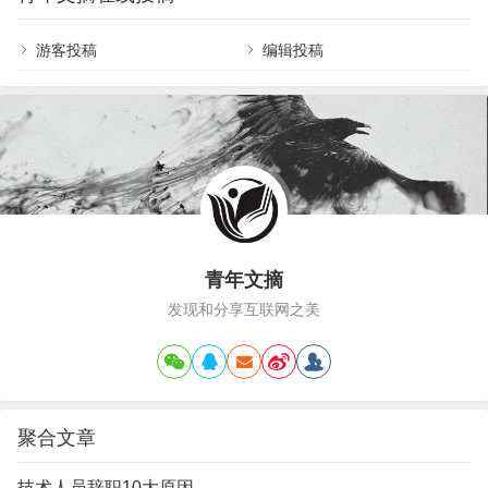
前所未有的近距离照片，揭示了这颗星球…
城市的扩张步伐。2. 从另一个视角审视孟买，你会
发现这里存在着天壤之别，一边是天堂，一边是地
游客投稿
编辑投稿
狱。3. 曾经，这些房屋拥有迷人的海景，然而如
今，它们却被这样的景色所包围。4. 在澳门，高耸
入云的摩天大楼与摇摇欲坠的危旧楼房…
青年文摘
发现和分享互联网之美
聚合文章
技术人员辞职10大原因