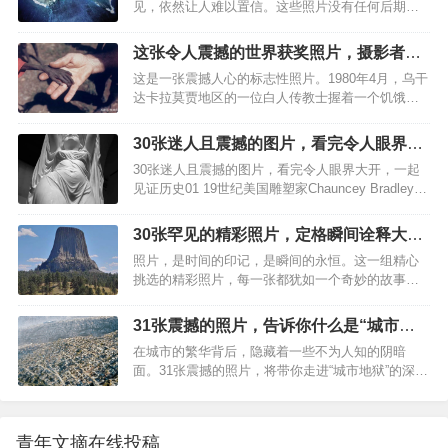
见，依然让人难以置信。这些照片没有任何后期修
划在两公里外拍摄，看到山上的红色光芒后，立即
饰，但每一张都像是精心设计的艺术品。准备好了
改变计划，驱车赶到山的西侧拍下这张照片。黑暗
吗？一起来看看这些让人直呼“这是真的吗？”的真实
树篱对于《权力的游戏》粉丝来说，北爱尔兰最值
这张令人震撼的世界获奖照片，摄影者却
瞬间！1、毛里求斯的海底瀑布，乍一看像是大海裂
得一看的地方之一就是安特里姆郡的布雷加路小
说“为之感到羞耻”
这是一张震撼人心的标志性照片。1980年4月，乌干
开了一个巨大的深渊，波涛翻涌，仿佛下一秒就会
巷。小巷是位于北爱尔兰安特里姆郡，因两旁成排
达卡拉莫贾地区的一位白人传教士握着一个饥饿的
把整个世界吞没。其实，这只是沙子的颜色和海水
的山毛榉树所形…
黑人男孩的小手。照片上的男孩小手肌肉萎缩到能
深度变化形成的视觉错觉，但光是看着就让人心跳
看到骨头，似乎不是人类，几乎像是外星人或其他
加速。2、牛奶滴进咖啡的瞬间，漩涡翻腾，像是微
30张迷人且震撼的图片，看完令人眼界大
物种。但不幸的是，它的确是人类的手——挨饿的
缩版的银河在杯底绽放。谁能想到，平平无奇的早
开，一起见证历史
30张迷人且震撼的图片，看完令人眼界大开，一起
人。图：乌干达饥荒中的男孩。迈克·威尔斯摄于
晨咖啡，也能带来这样的小浪漫？3、一块普通的石
见证历史01 19世纪美国雕塑家Chauncey Bradley
1980年乌干达是世界上最贫穷的国家之一，1980
头躺在…
Ives的大理石雕塑作品，展示了欧洲神话中水之精
年，乌干达由于干旱和冲突造成了极大的饥荒，超
灵“温蒂妮”出水的场景，一层轻纱像水一样覆盖在她
过30000人丧生。卡拉莫贾地区是乌干达最干旱的地
30张罕见的精彩照片，定格瞬间诠释大千
的身上，将女性身体的曼妙和曲线展现得淋漓尽致
区，有21％的人口（其中有60％的婴儿）饿死，是
世界
照片，是时间的印记，是瞬间的永恒。这一组精心
02 1928年，雅克·比德勒正在给模特拍摄照片，那个
历史上最严重的饥荒之一。这张只有两只手…
挑选的精彩照片，每一张都犹如一个奇妙的故事，
时候的相机，调整角度不用看镜头的吗？03 罗西·多
让人在短暂的凝视间，领略到大千世界的精彩与奥
莉（1892-1970 年）和珍妮·多莉（1892-1941
秘。1. “魔鬼塔”矗立在美国的大地之上，像是一个巨
年），她们被称为多莉姐妹，是匈牙利裔美国同卵
31张震撼的照片，告诉你什么是“城市地
型的树桩破土而出，奇特的形态让人叹为观止。2.
双胞胎舞者、歌手和演员。04 真心建议…
狱”
在城市的繁华背后，隐藏着一些不为人知的阴暗
日常生活中平凡无比的水龙头，谁曾想其内部竟然
面。31张震撼的照片，将带你走进“城市地狱”的深
蕴藏了如此众多的小零件，仿佛昭示着简单背后的
处，揭露那些被忽视的社会问题和环境挑战。让我
复杂。3. 那一艘还在造船厂中建造的邮轮，庞大的
们一起探索，这些照片背后的故事。1. 墨西哥城，
身躯已经初现端倪，让人不禁想象造船厂的规模有
这片混凝土的海洋，无情地吞噬着丘陵和山谷，即
多么宏大。4. 当“新视野号”飞跃冥王星，它拍摄到的
青年文摘在线投稿
使是自然的地形也无法阻挡这座西半球人口最多的