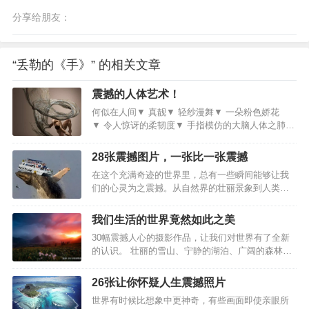
分享给朋友：
“丢勒的《手》” 的相关文章
震撼的人体艺术！
何似在人间▼ 真靓▼ 轻纱漫舞▼ 一朵粉色娇花
▼ 令人惊讶的柔韧度▼ 手指模仿的大脑人体之肺
▼ 人体枷锁你能数清图中有多少双手吗▼ 四
个女人全靠一个男人支撑真厉害！▼ 像不像一颗圣
28张震撼图片，一张比一张震撼
诞树？▼ 步步高升？▼ 芭蕾舞者的踢腿▼几乎一
在这个充满奇迹的世界里，总有一些瞬间能够让我
根直线了！▼弯成了一个圆▼最危险的倒立了！▼
们的心灵为之震撼。从自然界的壮丽景象到人类创
宝贝和妈妈的艺术动作▼…
造力的杰作，每一个震撼人心的场景都讲述着一个
独特的故事。本文将带领您走进这些令人难以置信
我们生活的世界竟然如此之美
的瞬间，感受那些让人惊叹的自然力量和人类智慧
30幅震撼人心的摄影作品，让我们对世界有了全新
的结晶。1. 巨鲸意外将游轮顶出海面，震惊画面曝
的认识。 壮丽的雪山、宁静的湖泊、广阔的森林和
光。2. 飞机坠入大海的惊险瞬间被捕捉。3. 神秘冰
绚烂的花海，每张照片都充分展现了大自然的无穷
川，内部未知，你敢踏入吗？4. 龙卷风与彩虹罕见
魅力。这些作品不仅是视觉的享受，更是心灵的洗
同框。5. 巨浪突袭，冲毁公路的震撼瞬间。6. 悬崖
26张让你怀疑人生震撼照片
礼，引导我们在忙碌中放慢脚步，惜眼前的一切。
边的瀑布，你敢靠近吗？7. 宇宙奇观，北美星云的
世界有时候比想象中更神奇，有些画面即使亲眼所
两个世界拍摄这张照片完全是靠运气，作者原本计
绚丽。8. 天鹅座墙的…