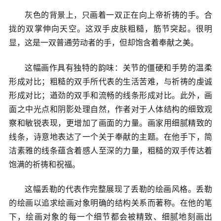
灰色的背景上，只画着一双正在向上帝祈祷的手。合
拢的双掌伸向天空。这双手皮肤粗糙，筋节突起。很明
显，这是一双普通劳动者的手，但却饱含着奉献之美。
这幅画作具有独特的韵味：关节的僵硬和手势的温柔
形成对比；粗糙的双手所代表的生活苦难，与祈祷的虔诚
形成对比；遒劲的双手和流畅的线条形成对比。此外，画
面之中光点和阴影处理自然，作者对于人体结构的细致观
察和敏锐表现，更增加了画面的力量。画家用细腻精致的
线条，诗意地表达了一个关于奉献的主题。在他手下，简
洁素雅的线条蕴含着感人至深的力量，粗糙的双手传达着
饱满的祈祷和祝福。
这幅丢勒的代表作完整展现了丢勒的绘画风格。丢勒
的绘画以追求绘画对象明确的结构关系而著称。在他的笔
下，绘画对象的每一个细节都会被精致、细腻地刻画出