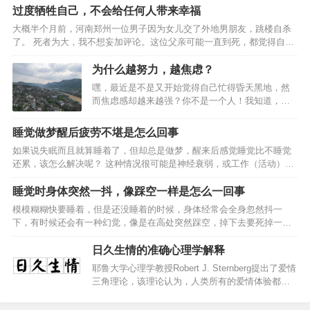
试自述称阅读过自助类书籍，另一半则没有。按照阅读书籍的类型，将
带给大家一些实用的心理准备和操作建议。什么是驱动成功背后最重要
过度牺牲自己，不会给任何人带来幸福
自助类…
的因素？领导者在不断变化的技术、 政策、人才与竞争环境中， 必须时
大概半个月前，河南郑州一位男子因为女儿交了外地男朋友，跳楼自杀
刻做出不同的战略选择。 然而， 有许多的因素影响着他们的最终决策。
了。 死者为大，我不想妄加评论。这位父亲可能一直到死，都觉得自己
我们发现领导者针对变化的反应，从低到高分为4个层次，这些不同的反
深爱女儿。但这种爱，却可能毁掉女儿。为人父母，付出了很多，却害
应影响了领导者对行为的预测能力，也就是…
了孩子，可以说是巨大的人生失败。这种悲剧的造成，就是因为父母具
为什么越努力，越焦虑？
有强烈的付出上瘾症”，不懂生而为人，要适当自私。你被这张图片里的
嘿，最近是不是又开始觉得自己忙得昏天黑地，然
场景戳中了吗？1我们团队的90后特别爱吐槽。小姐姐好奇，问她们觉得
而焦虑感却越来越强？你不是一个人！我知道，大
父母哪句话最伤人，结果我都是为了你”，获得全票通过。作为长期靠互
家都在努力工作、学习、追求梦想，但为什么明明
怼增加颜值的团队，这么和谐的场面好几年都没见过…
在拼命付出，焦虑感却像滚雪球一样越积越大？今
睡觉做梦醒后疲劳不堪是怎么回事
天，咱们就来聊聊这个“努力与焦虑”之间的复杂关
如果说失眠而且就算睡着了，但却总是做梦，醒来后感觉睡觉比不睡觉
系，顺便从心理学角度揭开背后的真相。为什么越
还累，该怎么解决呢？ 这种情况很可能是神经衰弱，或工作（活动）量
努力，焦虑感反而更强？你有没有试过这种情况？
较大，肌肉得不到较好的放松，或作息不规律所造成的。对于这些情况
你为了一个目标拼尽全力，结果心里却始终没有
提出如下建议：对于神经衰弱的情况，你可以试一试每天睡前热水加醋
睡觉时身体突然一抖，像踩空一样是怎么一回事
底，甚至越来越焦虑？听起来是不是有点怪？你是
泡脚半小时，同时吃一两根葱白。你也可以在睡醒后采用呼吸调节法
不是在想：“我到底是哪里做错了？明明很努力，怎
模模糊糊快要睡着，但是还没睡着的时候，身体经常会全身忽然抖一
——长长地、慢慢地吸气。你可以将你的肺部想象成一个气球，你想尽
么还是这么焦虑？”其实，这背后有些心理学原理在
下，有时候还会有一种幻觉，像是在高处突然踩空，掉下去要死掉一
量将这个气球充满。当你感到气球已经全部膨胀了起来，就表明已经气
作怪，我们得…
样，然后就被吓醒了。告诉我，我不是一个人!然后一个医生给我的答案
沉丹田，保留两秒钟。然后，轻轻地、慢慢地将气呼出。吸气持…
是 睡觉状态下身体忽然的抖动是神经系统发现你忽然陷入睡眠，很久没
日久生情的准确心理学解释
有活动，它以为你死了，所以它就动动，想试试你死了没有事情的起因
耶鲁大学心理学教授Robert J. Sternberg提出了爱情
是这样的你睡觉的时候，有没有突然踹一下腿或抽搐了下?告诉你真相
三角理论，该理论认为，人类所有的爱情体验都是
——其实这叫肌抽跃，常在睡觉时发生，睡觉时呼吸频率降低的幅度太
由激情、亲密、承诺三要素构成。根据三要素的占
大，大脑会认为身体快要死亡了，所以它会发送一个脉冲使身体觉醒。
比情况，爱情被分为六种模式，分别是：激情式爱