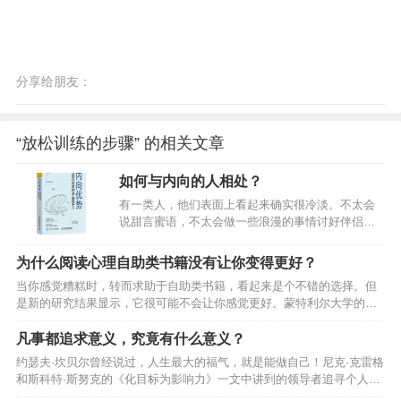
分享给朋友：
“放松训练的步骤” 的相关文章
如何与内向的人相处？
有一类人，他们表面上看起来确实很冷淡。不太会
说甜言蜜语，不太会做一些浪漫的事情讨好伴侣，
甚至在吵架的时候也吵不出个所以然来。他们总是
会听到这样的话：“你怎么像个木头一样。”/“跟你过
为什么阅读心理自助类书籍没有让你变得更好？
日子太没意思了。”其实，“木头人”虽然触感冷冷
当你感觉糟糕时，转而求助于自助类书籍，看起来是个不错的选择。但
的，硬硬的，但他的心里却是温暖的。他们之所以
是新的研究结果显示，它很可能不会让你感觉更好。蒙特利尔大学的心
看起来冷，只是因为不善于表达，也不喜欢表达。
理学家研究发现，相比于不读自助类书籍的人，那些阅读自助类书籍的
实际上，他们有着敏感且丰富的内心，对于爱的理
人对压力更加敏感，也会表现出更多抑郁症状。一项小型的初步研究
凡事都追求意义，究竟有什么意义？
解，也不会浮于表面。绝大多数内向的人就是如
中，研究者测试了30名被试的人格和心理健康状况，比如压力反应（对
此。他们爱一个人的方式，是默默的，是以行动为
约瑟夫·坎贝尔曾经说过，人生最大的福气，就是能做自己！尼克·克雷格
压力源产生反应的倾向，通过唾液中压力荷尔蒙水平来测量），开放
基础的。就像他们会背地里帮助伴侣解决问题，但
和斯科特·斯努克的《化目标为影响力》一文中讲到的领导者追寻个人目
性，自律，外向性，同情心，情绪稳定性，自尊和抑郁症状。一半的被
不会在口头…
标”的过程让我感同身受。下面跟大家分享其中的一些有意思的发现，并