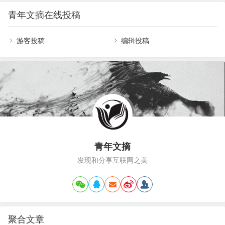
道”。这些情绪又可能引起身体上的不适，出现咳嗽、胸闷、乏力、甚至
上…
呼吸困难， 吃不下饭、睡不着觉，从而可能导致身体抵抗力下降。甚至
青年文摘在线投稿
有的人不放心，到医院去看医生，又增加了交叉感染的风险。所以，科
学认识疫情，正确对待风险，积极调整情绪，学会自我放松，对于防疫
控疫极为重要，今天为大家分享心理调适六大妙招。 0…
游客投稿
编辑投稿
青年文摘
发现和分享互联网之美
聚合文章