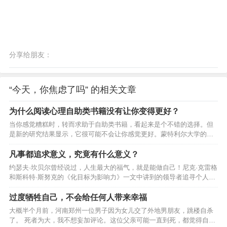
分享给朋友：
“今天，你焦虑了吗” 的相关文章
为什么阅读心理自助类书籍没有让你变得更好？
当你感觉糟糕时，转而求助于自助类书籍，看起来是个不错的选择。但
是新的研究结果显示，它很可能不会让你感觉更好。蒙特利尔大学的心
理学家研究发现，相比于不读自助类书籍的人，那些阅读自助类书籍的
人对压力更加敏感，也会表现出更多抑郁症状。一项小型的初步研究
凡事都追求意义，究竟有什么意义？
中，研究者测试了30名被试的人格和心理健康状况，比如压力反应（对
约瑟夫·坎贝尔曾经说过，人生最大的福气，就是能做自己！尼克·克雷格
压力源产生反应的倾向，通过唾液中压力荷尔蒙水平来测量），开放
和斯科特·斯努克的《化目标为影响力》一文中讲到的领导者追寻个人目
性，自律，外向性，同情心，情绪稳定性，自尊和抑郁症状。一半的被
标”的过程让我感同身受。下面跟大家分享其中的一些有意思的发现，并
试自述称阅读过自助类书籍，另一半则没有。按照阅读书籍的类型，将
带给大家一些实用的心理准备和操作建议。什么是驱动成功背后最重要
过度牺牲自己，不会给任何人带来幸福
自助类…
的因素？领导者在不断变化的技术、 政策、人才与竞争环境中， 必须时
大概半个月前，河南郑州一位男子因为女儿交了外地男朋友，跳楼自杀
刻做出不同的战略选择。 然而， 有许多的因素影响着他们的最终决策。
了。 死者为大，我不想妄加评论。这位父亲可能一直到死，都觉得自己
我们发现领导者针对变化的反应，从低到高分为4个层次，这些不同的反