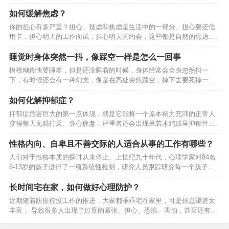
深爱女儿。但这种爱，却可能毁掉女儿。为人父母，付出了很多，却害
应影响了领导者对行为的预测能力，也就是…
了孩子，可以说是巨大的人生失败。这种悲剧的造成，就是因为父母具
如何缓解焦虑？
有强烈的付出上瘾症”，不懂生而为人，要适当自私。你被这张图片里的
你的担心有多严重？担心、疑虑和焦虑是生活中的一部分。担心要还信
场景戳中了吗？1我们团队的90后特别爱吐槽。小姐姐好奇，问她们觉得
用卡，担心明天的工作面试，担心明天的约会，这些都是自然的焦虑。
父母哪句话最伤人，结果我都是为了你”，获得全票通过。作为长期靠互
如果这种正常的担忧持续很长时间，且你无法控制，它就会变得过度，
怼增加颜值的团队，这么和谐的场面好几年都没见过…
你每天都在担心「万一最坏的事情发生了怎么办」的话，且无法摆脱焦
睡觉时身体突然一抖，像踩空一样是怎么一回事
虑的想法，那么就可以说担心已经影响你了正常生活。持续的担忧、消
模模糊糊快要睡着，但是还没睡着的时候，身体经常会全身忽然抖一
极的想法，以及总是担心发生最坏的情况，这些念头会对你的情绪和身
下，有时候还会有一种幻觉，像是在高处突然踩空，掉下去要死掉一
体健康造成损害，会削弱你的情感力量，让你感到焦躁不安，导致失
样，然后就被吓醒了。告诉我，我不是一个人!然后一个医生给我的答案
眠、头疼、胃痛或肌肉紧张，让你在工作和学习中难以集中注意力。你
是 睡觉状态下身体忽然的抖动是神经系统发现你忽然陷入睡眠，很久没
如何化解抑郁症？
可能会…
有活动，它以为你死了，所以它就动动，想试试你死了没有事情的起因
抑郁症危害巨大的第一点体现，就是它能将一个原本精力充沛的正常人
是这样的你睡觉的时候，有没有突然踹一下腿或抽搐了下?告诉你真相
变得整天无精打采、身心疲惫，严重者还会出现呆若木鸡或呈抑郁性木
——其实这叫肌抽跃，常在睡觉时发生，睡觉时呼吸频率降低的幅度太
僵的状态。持久的情绪不良发展成恶劣的心境。并且这种负面情绪是无
大，大脑会认为身体快要死亡了，所以它会发送一个脉冲使身体觉醒。
明显外因而产生的，因此很难化解，患者的心情总处在悲伤、压抑、痛
性格内向、自卑且不善交际的人适合从事的工作有哪些？
首先…
不欲生之中。另一方面，抑郁和焦虑症总是相伴而生，以更年期抑郁症
人们对于性格本质的探讨从未停止。上世纪九十年代，心理学家对84名
为代表，这类患者不仅心情抑郁，同时还会出现莫名其妙的精神紧张、
6-13岁的孩子进行了一项系统性检测，研究人员跟踪研究每一个孩子的
惊恐不安的焦虑情绪。抑郁症造成的伤害是不容忽视的。那么，它都有
每一个行为，并依次做出性格评价。结果发现，同一个孩子在不同的场
哪些症状？面对抑郁症，我们应该做什么？抑郁症是怎么来的？抑郁症
景下，所表现出的性格是不同的，比如，这个孩子在吃饭的时候会很活
长时间宅在家，如何做好心理防护？
是一…
泼，而在和小伙伴玩耍的时候则会变得很平静，这个时候，单方面的评
近期随着防疫控疫工作的推进，大家都乖乖宅在家里，可是信息渠道太
价其内向或者外向就显得没有那么大的意义了。于是心理学家得出结
丰富， 导致很多人出现了过度的紧张、担心、恐惧、害怕，甚至还有抑
论：情景决定了一个人所表现的性格，每个人都存在性格内倾和外倾的
郁、愤怒等。有专家说：空气中弥漫的不是病毒的味道，而是恐慌的味
阶段，这也是目前学界的主流观点。因此，身边的某个熟悉的人行为