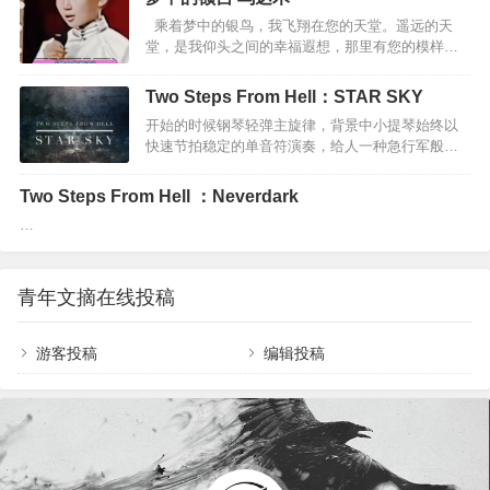
飘扬》的时代背景是越战时期的美国社会，但是这
着不必见报宣扬要全拿出分享活着 是让孩子永不忘
乘着梦中的银鸟，我飞翔在您的天堂。遥远的天
首歌的意境却可以说是「放诸四海而皆准」，同时
你知道吗 多想活着在你牺牲的一刹那站起向大…
堂，是我仰头之间的幸福遐想，那里有您的模样，
始终深受世界各地人们的喜爱。这并非一首简单的
有您的笑容在发光。每一次的抬头微笑，我能感觉
娱乐之歌，这首歌正好迎合了当时的社会环境，诗
您微笑的赞许，感觉您就在天堂注视我的目光。每
人在歌曲里吹响了时代嘹亮的号角。他站出来，提
Two Steps From Hell：STAR SKY
一次，想您，我都会用歌声传达，您说，喜欢我唱
出反战、嬉皮主张，呼吁民众选择勇气和作为。时
开始的时候钢琴轻弹主旋律，背景中小提琴始终以
歌的模样，喜欢我歌声中对爱的回肠，亲爱的额
至今日，我们依然能从作品里感受到属于那个年代
快速节拍稳定的单音符演奏，给人一种急行军般的
吉！当我想您，我就会在梦中寻觅您的身影，那遥
而又…
感觉。我觉得这是一种信号，用简短明快的节奏把
远的天堂，只有在梦中才会向我靠近，让我走向您
听众的注意力吸引到这首歌上面。20s的时候，突然
的身旁。我想，依靠在您的怀抱，不要走开，让我
Two Steps From Hell ：Neverdark
袭来的鼓声、重音和正常八度的钢琴声第一次演奏
回味那过去幸福的时光。 幸福的笑容，暖暖的话
…
了主旋律，给了听众第一次听觉上的震撼。与前奏
语，曾经在我们家回荡，让…
鲜明的对比这种手法有着强有力的冲击力。29s的时
候，全曲第一次有了短暂的安静，只有钢琴在演奏
副旋律，这是曲子的蓄势部分，听的过程中有种“黎
青年文摘在线投稿
明前的黑暗”，“决战前的誓师”的感觉。我更加倾向
于前者，是的，就是一种“黎明前的黑暗”。58s…
游客投稿
编辑投稿