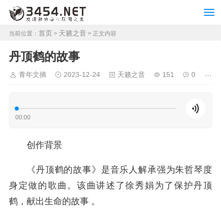
首页
天籁之音
当前位置：
>
> 正文内容
丹顶鹤的故事
青年文摘
2023-12-24
天籁之音
151
0
00:00
创作背景
《丹顶鹤的故事》是音乐人解承强为朱哲琴度
身定做的歌曲。该曲讲述了徐秀娟为了保护丹顶
鹤，献出生命的故事 。