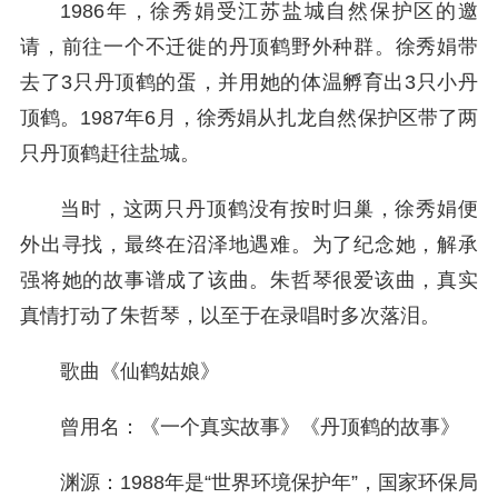
1986年，徐秀娟受江苏盐城自然保护区的邀
请，前往一个不迁徙的丹顶鹤野外种群。徐秀娟带
去了3只丹顶鹤的蛋，并用她的体温孵育出3只小丹
顶鹤。1987年6月，徐秀娟从扎龙自然保护区带了两
只丹顶鹤赶往盐城。
当时，这两只丹顶鹤没有按时归巢，徐秀娟便
外出寻找，最终在沼泽地遇难。为了纪念她，解承
强将她的故事谱成了该曲。朱哲琴很爱该曲，真实
真情打动了朱哲琴，以至于在录唱时多次落泪。
歌曲《仙鹤姑娘》
曾用名：《一个真实故事》《丹顶鹤的故事》
渊源：1988年是“世界环境保护年”，国家环保局