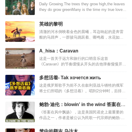
Daily Growing.The trees they grow high,the leaves
they do grow greenMany is the time my true love
I've seenMany an hour I have watched him all
aloneHe's young,but he's daily growingFather, dear
英雄的黎明
father,you've done me great wrongYou hav…
清澈的河水倒映着金色的晨曦，耳边响起的是奔雷
般的马蹄声，一群骏马跳跃着、嘶鸣着，水花如浪
潮一般在蹄下溅起。奔腾不息的马群中，有一个裹
在褐色披风中的矫健身影 当号角吹起，英雄不再沉
A_hisa：Caravan
默！难忘战斗时,激昂的动荡气势!当准备逝去的那一
这是一首关于远方和旅行的口哨音乐这首
刻,眼里流露出的思乡心绪和温柔的儿女神态:也许军
《Caravan》的节奏缓慢从开头的吉他弹奏慢慢开始
人的宿命就是战死沙场，永不后悔!正所谓风萧萧兮
就像在讲述一个动人而悲伤的故事52秒口哨声起似
易水寒，壮士一去不复返。整个音乐一开头并不是
乎眼泪要落下来听到更多的是无奈迷人的口哨神曲
圆号，而是古筝，犹如蜻蜓点水，然后才是一段红
多想活着- Tak xoчется жить
《Caravan》，有一种旅行的轻松与惬意这是一首空
日初升的圆号气势恢宏。很恢宏但是并没有吞山河
这是俄罗斯歌手为前不久在叙利亚战斗牺牲的俄军
灵而富有穿透力的曲子，闭上眼睛跟随曲子的律
的气势，而是一种将要爆发之前的压抑。脑补这样
将士们所唱的《多想活着》。唱到2分钟时，后排开
动，时而遨游于天际，时而策马扬鞭于茫茫无垠草
的一…
始有人站起，2分18秒，普京总统肃立拭泪，紧跟着
原，时而感受岁月俗风的温柔流淌，不着边际，神
全场起立。每个国家和民族都应该崇敬英雄，而不
游天外，怡然亦然。这首《Caravan》，轻松，鲜
鲍勃·迪伦：blowin' in the wind 答案在风
是什么明星、大款。唯有如此，一个民族才有希望
活，优美，律动，让人内在舒心，惬意。现代都市
中飘扬
《答案在风中飘扬》，这是美国民谣史上最重要的
和前途。如泣如诉的乐曲，哀思，伤感歌曲大意：
人，聆听这样的音符，没有年代感，没有听不懂的
作品之一，作者是被公认为民歌一代宗师的鲍勃·迪
你知道吗 多想活着去观赏火红日出活着 正是为了去
尴…
伦，这首歌的歌词于2016年10月13日作为鲍勃·迪伦
爱与你相伴的所有人你知道吗 多想活着黎明时分 与
获得诺贝尔文学奖的获奖作品。虽然《答案在风中
你一同醒来调煮咖啡世人尚在甜睡你知道吗 多想活
梦中的额吉 乌达木