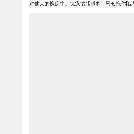
对他人的愧疚中。愧疚情绪越多，只会拖你陷