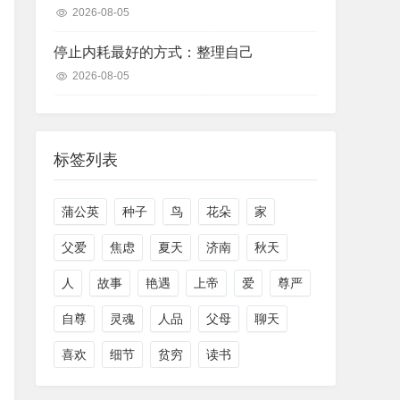
2026-08-05
停止内耗最好的方式：整理自己
2026-08-05
标签列表
蒲公英
种子
鸟
花朵
家
父爱
焦虑
夏天
济南
秋天
人
故事
艳遇
上帝
爱
尊严
自尊
灵魂
人品
父母
聊天
喜欢
细节
贫穷
读书