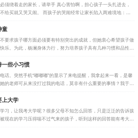
的“物品”之一。陈韵如是一个从小就内向孤僻的女生，戴着一个耳
必须绕着走的家长，请举手 真心害怕啊，担心孩子一头扎进去，
又很自如，可是那份拒绝让人以此保护自己的…
不给买就又哭又闹。 而孩子的哭闹经常让家长陷入两难境地：坚
很久，还会引发围观，又担心孩子之后留下心理阴影；心软买了的
能会变本加厉，遇到这种情况应该怎么办才科学呢？别惊慌，孩子
神童
足时，几乎所有幼儿都会哭闹。孩子闹脾气的原因有很多, 其中之一
不要求孩子哪方面必须要有特别突出的成就，但她衷心希望孩子做
而由于他…
快乐。为此，杨澜身体力行，努力培养孩子具有几种习惯和品性：
和富有幽默感。 ● 不敷衍、不马虎 ● 认真对待孩子的每件小
子；2000年10月20日，杨澜在上海又喜得一个六斤多重的小女儿，
持一些小习惯
”的妈妈梦。因为工作缘故，杨澜不能时时陪在孩子身边，不…
电话。突然手机“嘟嘟嘟”的显示了来电提醒，我拿起来一看，是馨
她的老师可从来没打过我的电话，莫非有什么重要的事情？我于是
通了馨馨班主任的电话。要知道，现在对于我来说，千事万事都没
情了。只听那边班主任很快的向我阐明了打电话的原因，由于明天
要上大学
主任邀请为分享育儿经的家长。一开始，我是抗拒的，首先是因为
学习，让我考大学呢？很多父母不知怎么回答，只是泛泛的告诉孩
，这也是目前带着孩子学拼音时才发现的；其…
被现在的学习压得喘不过气来的孩子，听到这样的回答能有考大学
子，为什么必须要上大学！同学 你的大学同学及朋友，将是你人
的同学对你的重要性，仅次于你的亲人。 无论何时何地，你都有