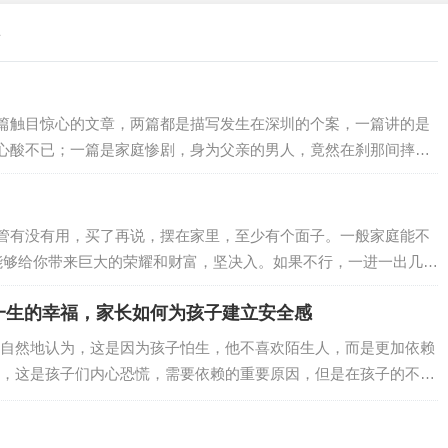
章
篇触目惊心的文章，两篇都是描写发生在深圳的个案，一篇讲的是
心酸不已；一篇是家庭惨剧，身为父亲的男人，竟然在刹那间摔死
扔进茶水间的垃圾桶里。我的情绪自控能力，那怕心理学界的朋
边的同事说：“你看看！这些人的心难道是铁做的吗？！”我知道，
说，可是，此刻，我不在咨询中，我是一个…
管有没有用，买了再说，摆在家里，至少有个面子。一般家庭能不
能够给你带来巨大的荣耀和财富，坚决入。如果不行，一进一出几十
0w，晚四年上班送快递，损失是30W。这几十个W，是你爸在太
一生的幸福，家长如何为孩子建立安全感
，你怎么办?在宿舍里睡懒觉，打游戏吗?不能啊!作为扩招前的
。如果一个东西，可以无穷无尽…
自然地认为，这是因为孩子怕生，他不喜欢陌生人，而是更加依赖
，这是孩子们内心恐慌，需要依赖的重要原因，但是在孩子的不安
感的匮乏。台剧《想见你》讲述的是一个年轻人之间的故事，在这
家庭创伤的女儿，她的母亲重男轻女，家里什么都要给弟弟，包括