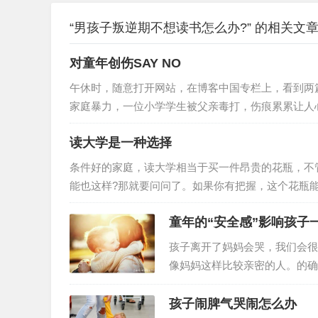
“男孩子叛逆期不想读书怎么办?” 的相关文
对童年创伤SAY NO
午休时，随意打开网站，在博客中国专栏上，看到两
家庭暴力，一位小学学生被父亲毒打，伤痕累累让人
一个还不足周岁的幼儿．．．饭咽不下去了，半盒饭
读大学是一种选择
友，也清楚是不错的，但是在此刻，我想冒火，对身
如果作为一个咨询师，这样充满批判性的话，我不该
条件好的家庭，读大学相当于买一件昂贵的花瓶，不
能也这样?那就要问问了。如果你有把握，这个花瓶
万，你就要掂量掂量了。前面说过了，读大学成本是1
童年的“安全感”影响孩子
阳底下敲钉子挣来的，是你妈在工地厨房忙四年的结果
985，我们已经走完了一个完整的流程，也看明白了
孩子离开了妈妈会哭，我们会很
像妈妈这样比较亲密的人。的确
情绪里，孩子一部分来自于安全
个故事中，陈韵如是一个有原生
孩子闹脾气哭闹怎么办