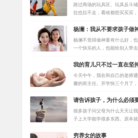
她自己，也是对弟弟迁就、牺牲
路过商场的玩具区、玩具反斗城
机自己走在路上，看起来很孤独
拉也拉不走，看啥都想买买买，
持原则不给买，孩子可能要哭闹
话，以后在遇到这种情况孩子可
杨澜：我从不要求孩子做
闹脾气很正常 在要求得不到满
杨澜不觉得做神童有什么好，也
是他们还不会用语言表达需求，
一个快乐的人，也能给别人带去
爱好运动、慈悲为怀、善于表达
事 1996年，杨澜在美国生下儿
我的育儿只不过一直在坚
圆了她想要“美国儿子中国女儿
今天中午，我在和自己的老师通
馨的班主任。开学快三个月了，
赶紧挂了老师的电话，并立马拨
有比儿女们学习来得更重要的事
请告诉孩子，为什么必须
下午学校开家长会，我被馨馨班
很多孩子问父母为什么天天让我
自己拼音没学好，普通话不标准
子上大学能学很多东西。原本就
的动力吗？建议父母这样告诉孩
生当中的宝贵财富。可以说，你
穷养女的故事