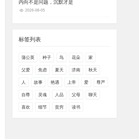
内向不是问题，沉默才是
2026-08-05
标签列表
蒲公英
种子
鸟
花朵
家
父爱
焦虑
夏天
济南
秋天
人
故事
艳遇
上帝
爱
尊严
自尊
灵魂
人品
父母
聊天
喜欢
细节
贫穷
读书