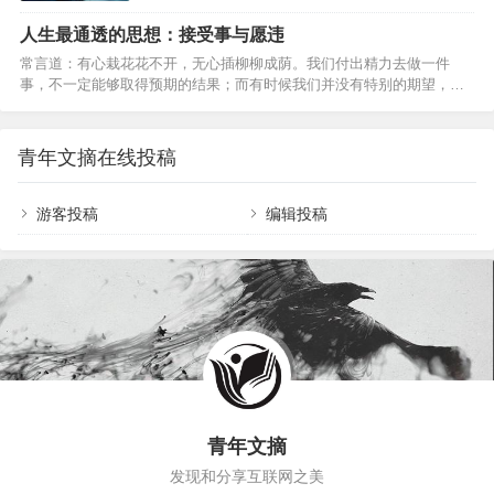
便成了累赘。不要急着追求财富的数量，要先弄清
这些吗？再回首时，发现自己已经变了，变得贪婪或者是刻薄，变得
自己需要什么，需要多少，然后再去追求。有目的
人生最通透的思想：接受事与愿违
失…
地寻找，总要比无目的地获取能给人们更大的幸福
常言道：有心栽花花不开，无心插柳柳成荫。我们付出精力去做一件
感。2 生命的意义在于让别人快乐人生的真正意义不
事，不一定能够取得预期的结果；而有时候我们并没有特别的期望，却
在于长度，而在于质量。人生的质量不在于拥有多
无意中获得意想不到的收获。人生充满了不确定性，而怎样才算真正的
少，而在于帮助别人多少。想要做到这点，自然要
通透？走过半生，比起年轻时的激情与冲劲，我们更需要的是一份随遇
从做个好人开始。约束自己、爱护亲友、帮助他
而安的从容。接受事与愿违，是中年人该有的通透。01事与愿违，本是
人，让自己成为别人需要的人，让自己在别人的人
青年文摘在线投稿
人生常态林清玄说：“人生不如意之事十有八九，常想一二，不思八九，
生中占有一个位置，生命才算是真正的精彩。3 无限
事事如意。”在人生的旅途中，不如意之事远比如意之事要多得多。我们
的内心…
要坦然接受：事与愿违，本是人生常态。一位老人年轻时梦想成为一
游客投稿
编辑投稿
名…
青年文摘
发现和分享互联网之美