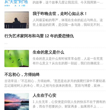
的故事，这个故事几度让我流泪。今天我用第一人
事。 于是兴奋冲昏了头脑，以致她完全没有感觉到
称的方式讲述给你们听。我叫李四，老家平顶山，
男友微妙的态度变化。男友对婚礼完全不上心，她
高中毕业后没有上大学，跟着老家一个亲戚在郑州
也一点都不在意，自己挑起了全部的担子，制作请
我于昨晚去世，走时心如止水！
学习厨师，经过几年的学习，我的技术算是一名三
柬，联系婚庆，挑选礼服，从头到尾都好像她一个
人间最妥帖的尊严，体现在生命的起点与终点。这
流的厨师水平。后来我在南四环一个小饭店里打
人的独角戏。 事实上，最后的婚礼，…
世上最远的距离，是仅隔一条马路，我却见不到
工，主要工作就是炒热菜、拌凉菜和大盘鸡。饭店
你。01父母年迈，但都健在；他们相依为命，互相
面积也不大，老板平时给我打打下手，忙起来也比
照顾；他们和你在一座城市，相距不过一碗饭的距
较累，但老板一个月给我6500元的工资，整体上还
行为艺术家阿布和乌雷 12 年的爱恋情仇
离；他们在马路这边的小区，你在马路那边的高
可以。我老婆叫小白，来自周口。她大专毕业之前
…
楼……如是，人到中年的你，就可以放心了？！你
在一个小区的楼下私人培训班里当语文辅导老师，
错了。8月18日，芜湖鹰都花苑小区内，一对老夫妻
每个月的工资是…
生命的意义是什么
双双死亡多日后，才被闻到异味的邻居发现。生
前，这对老夫妻养育两个儿子一个女儿，有着体面
生命的意义是什么有时候常常会想，人这一生究竟
而有尊严的职业：老爷子是重点中学的老师，患有
有什么意义？从出生的那一刻起，我们仿佛就没有
老年痴呆症；老太太是小学教师，身体不太好。平
停止过努力，一直在路上马不停蹄地前进，也不知
日里，老两口相互…
道为了什么，只知道盲目地赶路。小时候为了学业
不忘初心，方得始终
殚精竭虑，成年后成家立业压力山大。一生都在忙
古语常说：“不忘初心，方得始终。”意思是在岁月的摸爬打滚中不要轻易
忙碌碌，为了家庭，为了亲人，拼命挣钱，为了碎
忘记最初时人的本心，即人之初与生俱来的善良、宽容与博爱，延伸开
银几两日夜奔波，然而到最后，大家还都会老去、
来就是指不要被现实打败了梦想，应该坚守理想。但是，现实的状况往
逝去、分离。在这整个的生命轨迹中，我们还会不
往是这样：也许你原本觉得拥有一样东西，就拥有了幸福；也许你原本
人生在于心安
断面临病苦、衰老、爱别离、怨长久、求不得、放
觉得完成了某件事，这一阶段的生活就变得圆满；也许你原本觉得你现
不下，等种种无奈与辛酸。得到了还要失去，顿感
1 人生无常，心安便是归宿人生的快乐不在于拥有的
在所想要得到的一切就是最终你想要的全部。然而，事实却往往不是这
没意思。既然所有的生命最终还要消失，那我们为
多，而在于想要的少。财富再多，如果用不上，也
样，当你实现了最初的愿望，你会不自觉地开始思考：我要的仅仅只有
什么还要去经历那…