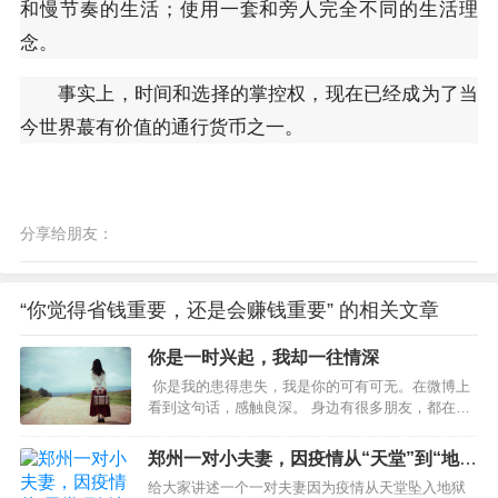
和慢节奏的生活；使用一套和旁人完全不同的生活理
念。
事实上，时间和选择的掌控权，现在已经成为了当
今世界蕞有价值的通行货币之一。
分享给朋友：
“你觉得省钱重要，还是会赚钱重要” 的相关文章
你是一时兴起，我却一往情深
你是我的患得患失，我是你的可有可无。在微博上
看到这句话，感触良深。 身边有很多朋友，都在感
情里输得一败涂地，捧着一颗真心去爱人，得到的
却是无尽的冷漠和伤害。 有一个朋友，和男友相处
郑州一对小夫妻，因疫情从“天堂”到“地
了一段时间以后决定结婚，朋友认定了那个男人，
狱”，令人泪目
给大家讲述一个一对夫妻因为疫情从天堂坠入地狱
觉得可以和爱的人白头偕老，真的是一件太美好的