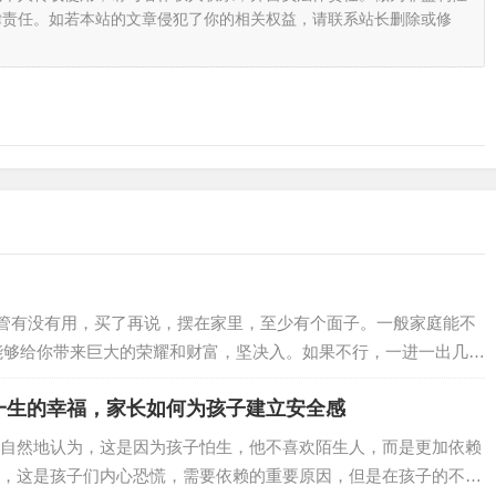
律责任。如若本站的文章侵犯了你的相关权益，请联系站长删除或修
管有没有用，买了再说，摆在家里，至少有个面子。一般家庭能不
能够给你带来巨大的荣耀和财富，坚决入。如果不行，一进一出几十
0w，晚四年上班送快递，损失是30W。这几十个W，是你爸在太
一生的幸福，家长如何为孩子建立安全感
，你怎么办?在宿舍里睡懒觉，打游戏吗?不能啊!作为扩招前的
。如果一个东西，可以无穷无尽…
自然地认为，这是因为孩子怕生，他不喜欢陌生人，而是更加依赖
，这是孩子们内心恐慌，需要依赖的重要原因，但是在孩子的不安