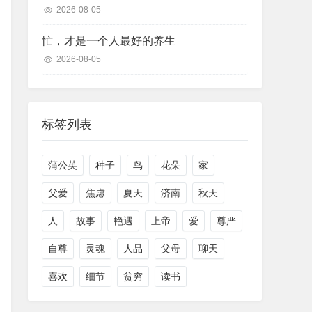
2026-08-05
忙，才是一个人最好的养生
2026-08-05
标签列表
蒲公英
种子
鸟
花朵
家
父爱
焦虑
夏天
济南
秋天
人
故事
艳遇
上帝
爱
尊严
自尊
灵魂
人品
父母
聊天
喜欢
细节
贫穷
读书