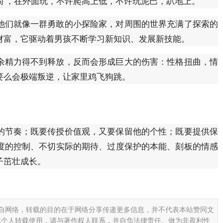
闹 ，在外面玩，不许爬高上低，不许玩泥巴，趴地上。
他们就像一群勇敢的小探险家，对周围的世界充满了探索的
财富，它驱动着男孩不断学习新知识、发展新技能。
余精力得不到释放，反而会形成巨大的伤害：性格扭曲，情
要么会极端叛逆，让家里鸡飞狗跳。
的节奏；既要传授价值观，又要保留他的个性；既要提供保
度的控制、不切实际的期待、过度保护的本能、刻板的情感
子茁壮成长。
载自网络，转载的目的在于网络分享传递更多信息，并不代表本站赞同文
或个人转载使用，请与著作权人联系，并自负法律责任。做为非盈利性