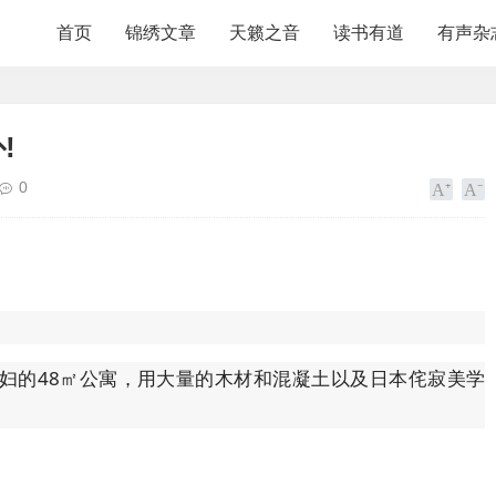
首页
锦绣文章
天籁之音
读书有道
有声杂
!
0
，一对年轻夫妇的48㎡公寓，用大量的木材和混凝土以及日本侘寂美学