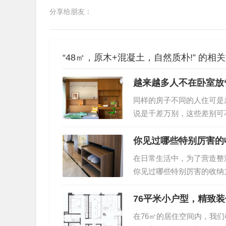
分享给朋友：
“48㎡，原木+混凝土，自然质朴!” 的相
越来越多人不在卧室放“
同样的房子不同的人住可是
说是千差万别，这些差别可
上。就比如同样是睡觉的卧
个双人床和一个标准的衣柜
你见过哪些特别厉害的
人的做法，美观实用年轻人
在日常生活中，为了营造整
觉，能融入其它功能就最好
你见过哪些特别厉害的收纳
只要能躺下睡个好觉，就是
鞋柜，这样可以将换季鞋子
纳方式？飘窗利用如果你家
76平米小户型，精致
省空间，又能增添家居的功
在76㎡的居住空间内，我
置一个充满文艺气息的小柜