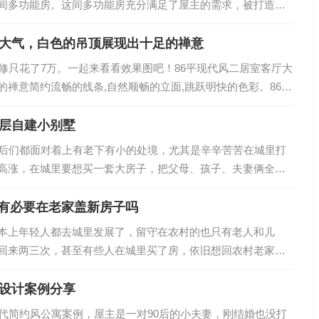
间多功能房。这间多功能房充分满足了屋主的需求，被打造成
式？垂直…
房。这里不仅是居家办公的理想场所，还特别设置了攀岩墙和
和休憩的空间。76平米小户型，精致装修无一丝俗气，堪称家
厅大气，白色的吊顶展现出十足的禅意
76平米小户型，精致装修无一丝俗气，堪称家装典范之作客厅
装修只花了7万。一起来看看效果图吧！86平现代风二居室客厅大
两扇窗户上都装设了纯白色的木百叶，形成了连续的窗带效
禅意简约流畅的线条,自然顺畅的立面,跳跃明快的色彩。86平
室内…
色的吊顶展现出十足的禅意客厅整体采用白色为主，显得干净
样的抱枕、非常的有活力。86平现代风二居室客厅大气，白色
三层自建小别墅
厅给人一种强大的气场，白色的吊顶展现出十足的禅意。让一
0后们都面对着上有老下有小的处境，尤其是辛辛苦苦在城里打
了柔和、舒适度。86平现代风二居室客厅大气，白色的吊顶展
高涨，在城里要想买一套大房子，把父母、孩子、夫妻俩全可
不少人都会选择在老家再盖一栋小别墅，一来父母养老居住方
在老家把宅基地先占着，或者以后等老了给自己养老的居所，
有必要在老家盖新房子吗
农村建造呢？下面美墅住宅给大家介绍一款美观又实用的别墅
本上年轻人都去城里发展了，留守在农村的也只有老人和儿
比以前传统的农村自建别墅，这栋自建别墅的造型非常新颖，
回来两三次，甚至有些人在城里买了房，依旧想回农村老家建
墙，不…
人表示城市的日渐高涨的房价，让他们无法承受，在农村老
建房或种地或发展副业，心里总安定些。有人说，那是为了面
的设计案例分享
，还是身家千万，但村里人都不知道。但是在老家建一栋上档
现代简约风公寓案例，屋主是一对90后的小夫妻，刚结婚也没打