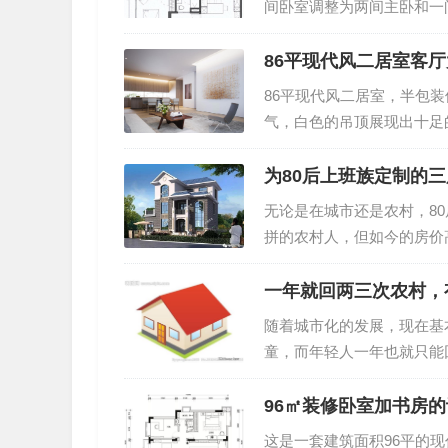
间卧室调整为两间主卧和一
见过哪些特别厉害的收纳方
了一个光线充足、通透的书
瑜伽角，为屋主提供了娱乐
86平现代风二居室客
装典范之作平面布置图客厅
86平现代风二居室，半包
虽然小巧，但却敞亮无比。
气，白色的吊顶展现出十足的
果，让光线能够灵活地进入
现代风二居室客厅大气，白
整洁，白色沙发上的各式各
为80后上班族定制的
的吊顶展现出十足的禅意客
无论是在城市还是农村，8
切显得不再生硬，反而增加
拼的农村人，但如今的房价
现出十足的禅意客…
以住的下实在有点难，所以
便，二来趁着政策还允许，
一年就回两三次农村，
那什么样的房子适合现在的
随着城市化的发展，现在基
户型。别墅效果图展示：相
童，而年轻人一年也就只能
非常大方时尚。灰白色的外
房，这又是为什么呢？不少
家，最不济还有一块地，或
96㎡装修卧室加书房
子。在外边不管赚了多少钱
这是一套建筑面积96平的