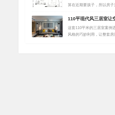
次的别墅，无疑宣告了你的
算在近期要孩子，所以房子
大半辈子，在城里又过不习
理念，来营造出一个简洁而
卧室加书房的设计，舒适且
110平现代风三居室让
适且温馨！入户玄关和客厅
这套110平米的三居室案
成相同的颜色，让整个空间
风格的巧妙利用，让整套房
室加书房的设计，舒适…
了。110平现代风三居室让
抛开一切冗余的元素，只以
理，再搭配品位高级的功能
归极简, 餐厅充满原始自
放太多的东西…