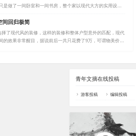
财富和地位。也有人说，那是为了老人。毕竟父母在老家呆了
只是做了一间卧室和一间书房，整个家以现代大方的实用设计
惯。老人家安…
又舒适的生活空间。下面就一起来看看吧~96㎡装修案例分享，
温馨！平面布置图96㎡装修案例分享，卧室加书房的设计，舒
空间回归极简
之间用一个矮柜作为隔断，整个空间选择铺贴相同的地砖和刷
例选择了现代风的装修，这样的装修和整体户型意外的匹配，现代
的整体感得以提升，看起来非常舒适。96㎡装修案例分享，卧
间的效果非常醒目，据说前后一共只花费了9万，可谓物美价廉
空间回归极简, 餐厅充满原始自然的味道让空间回归极简，就要
简单的线条彰显优雅格调，注重一线，一点，一面及其细节处
性家具，呈现一种感官上的简洁。110平现代风三居室让空间回
然的味道在装修客厅的时候，注意不要装修得太繁杂，尤其是不要
青年文摘在线投稿
游客投稿
编辑投稿