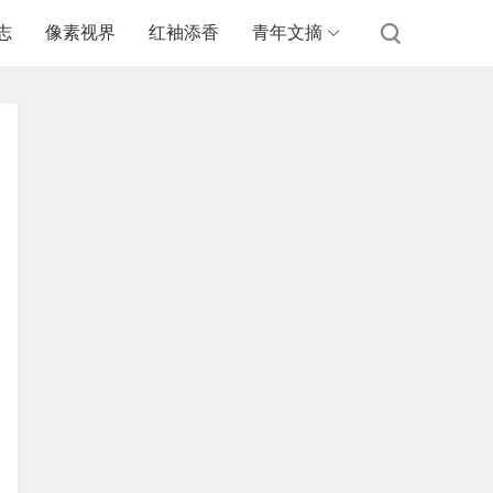
志
像素视界
红袖添香
青年文摘