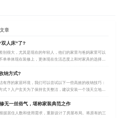
关文章
双人床”了?
差别很大，尤其是现在的年轻人，他们的家里与爸妈家里可以
不单单体现在装修上，更体现在生活态度上和对家具的选择
室，爸妈他们对卧室的理解是：无论哪个卧室，都必须要有一
，不然能叫卧室？越来越多人不在卧室放“双人床”了？学学广东
收纳方式?
则不同，他们认为卧室虽然是用来睡觉的，但不能只用来睡
洁有序的家居环境，我们可以尝试以下一些高效的收纳技巧：
了，睡觉虽然需要床，但没有必要都使用千篇一律的双人床，
方式？入户玄关为了保持玄关整洁，建议安装一个顶天立地的
好床，就…
和当季常穿的鞋子有序地分开存放。你见过哪些特别厉害的收
拥有飘窗，不妨将其改造成一个实用的收纳柜或书桌，既能节
装修无一丝俗气，堪称家装典范之作
能性。你见过哪些特别厉害的收纳方式？客厅收纳在客厅中放
们根据居住人数和使用需求，重新设计了房屋布局。将原有的三
子，不仅能装点空间，还能让家居摆放显得更加丰富多彩。你