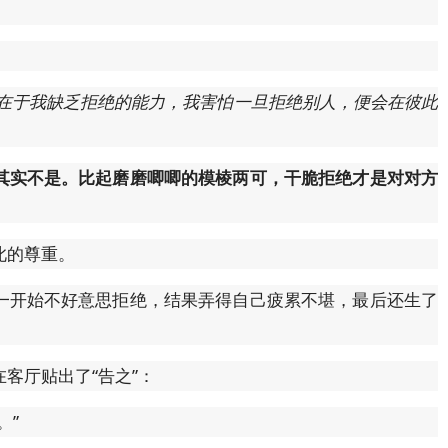
在于我缺乏拒绝的能力，我害怕一旦拒绝别人，便会在彼此
其实不是。比起磨磨唧唧的模棱两可，干脆拒绝才是对对方
此的尊重。
一开始不好意思拒绝，结果弄得自己疲累不堪，最后还生了
客厅贴出了“告之”：
。”