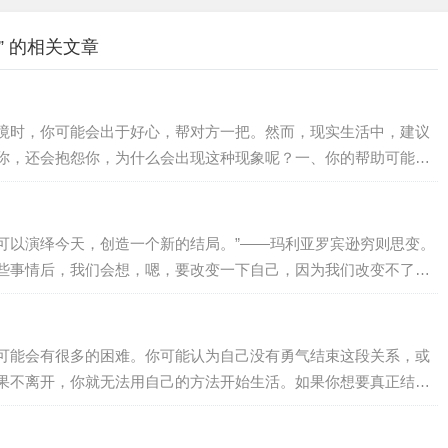
 的相关文章
境时，你可能会出于好心，帮对方一把。然而，现实生活中，建议
你，还会抱怨你，为什么会出现这种现象呢？一、你的帮助可能起
难的时候，虽然过得很艰难，但是他们的内心其实不愿意让周围的
着自己的力量的改变现状，维护内心最后的尊严。这个时候如果你
及他敏感的内心，让他感到自己没面子、没…
可以演绎今天，创造一个新的结局。”——玛利亚罗宾逊穷则思变。
些事情后，我们会想，嗯，要改变一下自己，因为我们改变不了世
可是如何改变自己？很多时候，改变自己会痛苦，但不改变自己会
痛苦的事。虽然是这样，但在很多时候，我们必须要改变自己。为
都需要一种斩断自己退路的勇气。因为身…
可能会有很多的困难。你可能认为自己没有勇气结束这段关系，或
果不离开，你就无法用自己的方法开始生活。如果你想要真正结束
最重要的是树立勇气，敢于去做 01.为结束关系做准备 发现自己
的时间要长，因为被控制或操纵的人不承认关系存在任何错误。你