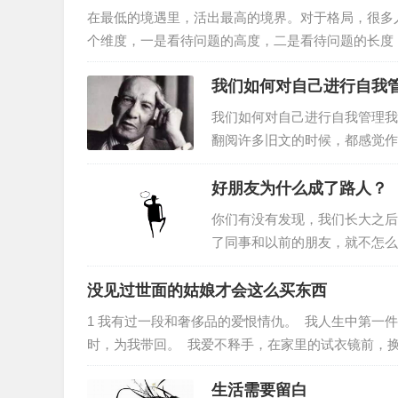
可能觉得伴侣只是有一点喜怒无常或者粘人，实际上
在最低的境遇里，活出最高的境界。对于格局，很多
个维度，一是看待问题的高度，二是看待问题的长度
题的高度不同，就像你从一个职员的角度出发和从一
我们如何对自己进行自我
就是大局观，一个高瞻远瞩的人总能从全局出发、长
出发，而要学会跳出，从一个更高的角度去看，你会
我们如何对自己进行自我管理我
翻阅许多旧文的时候，都感觉作
一。之前推荐过他在六十年代写
来，依旧对我有很多启发，也许
好朋友为什么成了路人？
会。这篇文章（Managing Ones
你们有没有发现，我们长大之后
的…
了同事和以前的朋友，就不怎么
何融入话题，觉得自己是个“冷
孤独，只不过不乱交朋友罢了，
没见过世面的姑娘才会这么买东西
是因为不懂得应该向谁敞开心扉
1 我有过一段和奢侈品的爱恨情仇。 我人生中第一
深交？如何维持和现有朋友之间
时，为我带回。 我爱不释手，在家里的试衣镜前，
司，原本想要吸引艳羡的眼光，却被人误以为我买了
生活需要留白
的，所以被人瞧不起。我甚至在当时写下这样的话：