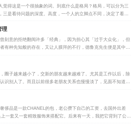
，对方已经…
人觉得这是一个很抽象的词。到底什么是格局？格局，可以分为三
，三是看待问题的深度。高度，一个人的立脚点不同，决定了看问
个领导的角度出发，所考虑的问题、所做的决策自然是不同的，也
管理
远出发。所以，遇到问题，不要老是走自己的老路，从自己的角度
看明白一些事，做出更好的决策。长度，一…
曾刻意的拒绝翻阅许多「经典」，因为担心其「过于大众化」，但
者有种先知般的存在，又让人膜拜的不行，德鲁克先生便是其中之
的 德鲁克：成果管理 ，而这篇关于《如何自我管理》 在今天看
诸君看过，便常看常新；如若尚未看过，那便是一个好好思考的机
elfby Peter F. Drucker）被《哈佛商业评论》选为十大必读文章
，圈子越来越小了，交新的朋友越来越难了。尤其是工作以后，除
认识别人了。而且以前很多老朋友关系也慢慢淡了，见面不知道如
场王”。村上春树有一句话，或许能表达这样的心境：“哪里有人喜欢
那样只能落得失望。”相信也有很多人，曾因“交友不慎”而受伤，或
，而宁愿独善其身。所以，到底该如何交朋友？朋友到底值不值得
件奢侈品是一款CHANEL的包，老公攒下自己的工资，去国外出差
的关系？日本国宝级心理学家、知名作…
换上一套又一套精致服饰来搭配它。后来有一天，我把它背到了公
高仿。 这件事情的后遗症是：我把一切归结为自己平时不爱买贵
你什么都嫌贵，别人就嫌你便宜。 但时至…