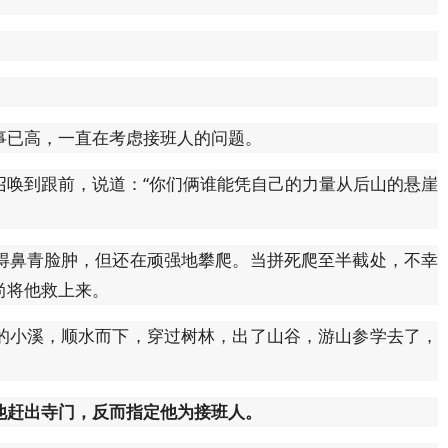
事已高，一直在考虑接班人的问题。
召唤到跟前，说道：“你们俩谁能凭自己的力量从后山的悬崖
得鼻青脸肿，但还在顽强地攀爬。当拼死爬至半截处，不幸
尚将他救上来。
的小溪，顺水而下，穿过树林，出了山谷，游山参学去了，
他赶出寺门，反而指定他为接班人。