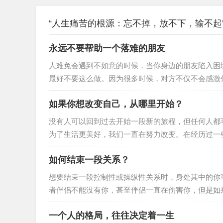
“人生痛苦的根源：忘不掉，放不下，输不起”
永远不要帮助一个落难的朋友
人难免会遇到不如意的时候，当你身边的朋友陷入困
最好不要这么做。因为很多时候，对方不仅不会感激
不到什么作用，还会打击到对方的自尊心很多人在落
如果你想改变自己，从哪里开始？
人看到自己的窘迫。他们宁愿自己咬咬牙挺过去，靠
冒然去帮助对方的话，不但没有任何效果，反而会触
没有人可以回到过去开始一段新的旅程，但任何人都
为了生活更美好，我们一直在努力改变。在经历过一
界。于是，我们计划着，想着一天一点的改变自己。
如何结束一段关系？
吃苦。改变很难，所以如果想改变，那肯定是一件很
了更好地赢得出路，必须做出改变。很多时候，我们
想要结束一段控制性或操纵性关系时，身处其中的你
者伴侣不能没有你，甚至伴侣一直在伤害你，但是如
一段关系， 就要提前做好准备，执行计划并坚持到底。
一个人的格局，往往决定着一生
处于他人控制中很多控制性或操纵性关系比理应发生