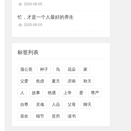
2026-08-05
忙，才是一个人最好的养生
2026-08-05
标签列表
蒲公英
种子
鸟
花朵
家
父爱
焦虑
夏天
济南
秋天
人
故事
艳遇
上帝
爱
尊严
自尊
灵魂
人品
父母
聊天
喜欢
细节
贫穷
读书