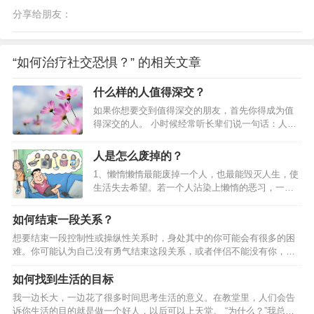
分享给朋友：
“如何治疗社交恐惧？” 的相关文章
什么样的人值得深交？
如果你想要交到值得深交的朋友，首先你得成为值
得深交的人。 小时候经常听长辈们说一句话：人一
辈子难得交一两个真正的朋友。当时年纪小，心
想：你们就是认识的人太少了呗。后来年纪大一
人是怎么废掉的？
点，懂得一点人际关系的秘密，猜测他们这么说可
1、懒惰懒惰最能废掉一个人，也最能毁灭人生，使
能是想向对方表达：你这个朋友很珍贵，是一句客
生活失去希望。若一个人沾染上懒惰的恶习，一辈
气话。当经历过更多事情之后，越来越发现这句话
子也就只能混吃等死。懒惰没有牙齿，但却可以吞
有道理，也许人都是孤独的吧，很难向别人真正敞
噬人的智慧，因为懒得动脑子。懒惰行动得如此缓
开心扉。又或许，首先自己得成为值得深交的人，
如何结束一段关系？
慢，贫穷很快就能超过它。心理的懒惰，比身体的
这样你才有机会交到更多的真朋友。什么样的人值
想要结束一段控制性或操纵性关系时，身处其中的你可能会有很多的困
懒惰更毁人，也最难改。当心理懒惰时，什么都不
得深交呢？什么样的人值得深交？（深度好文）01
难。你可能认为自己没有勇气结束这段关系，或者伴侣不能没有你，甚
想做，但必须要做工作，身体的各部分，就会感到
既能共…
至伴侣一直在伤害你，但是如果不离开，你就无法用自己的方法开始生
不安和无聊。反过来说，如果对于这种工作有兴
活。如果你想要真正结束一段关系， 就要提前做好准备，执行计划并坚
如何找到生活的目标
趣、愉快，工作效率不但高，身心也会感觉到十分
持到底。最重要的是树立勇气，敢于去做 01.为结束关系做准备 发现自
舒适。2、拖延世界上那些最容易的事情中，拖延时
我一边长大，一边花了很多时间思考生活的意义。在教堂里，人们会告
己处于他人控制中很多控制性或操纵性关系比理应发生的时间要长，因
间最不费力，也最能毁一个人。拖延是对生活本身
诉你生活的目的就是做一个好人，以后可以上天堂。 “为什么？”我总在