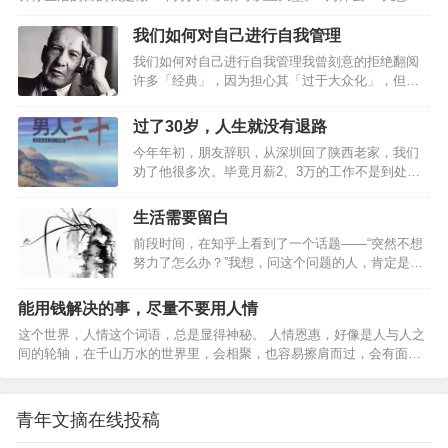
为被控制或操纵的人不承认关系存在任何错误。你可能觉得伴侣只是有
无所适从的问题…
想。虽然，人人对于做一个好人才会拥有充实而有意义的生活这一点毫
一点喜怒无常或者粘人，实际上，对方已经…
无疑问。但这么做的关键是什么？你到底是为了什么而做这一切？ 为什
我们如何对自己进行自我管理
么是一个毫无意义的问题，为了回答“为什么”，我们总要无限循环地转圈
我们如何对自己进行自我管理我曾刻意的拒绝翻阅
圈，因为我们总是重复地用另一个“为什么”来回答这个“为什么”。而只有
许多「经典」，因为担心其「过于大众化」，但翻
在你回答“因为这很有趣”或者“我喜欢这样”时，问题才真正结束。 但其
阅许多旧文的时候，都感觉作者有种先知般的存
实，生活的目的在于享受生…
在，又让人膜拜的不行，德鲁克先生便是其中之
过了30岁，人生就没有退路
一。之前推荐过他在六十年代写的 德鲁克：成果管
今年年初，朋友辞职，从深圳回了陕西老家，我们
理 ，而这篇关于《如何自我管理》 在今天看来，
劝了他很多次。毕竟月薪2、3万的工作不是到处都
依旧对我有很多启发，也许诸君看过，便常看常
有。 但他的态度很坚决，一定要回去。 深圳的房价
新；如若尚未看过，那便是一个好好思考的机会。
他承受不起，而且，异地恋的女朋友已经等了他5
这篇文章（Managing Oneselfby Peter F. Drucker）
生活需要留白
年，该给别人一个交代了。 临别的时候，我们为他
被《哈佛商业评论》选为十大必读文章的…
前段时间，在知乎上看到了一个话题——“突然不想
办了个小型的欢送会。 三杯冷酒下肚，朋友红着脸
努力了怎么办？”我想，问这个问题的人，肯定是个
和我们讲起，他当初为何来深，中间换了几次工
努力的人，至于内心的挣扎，要么是对生活千篇一
作，连哪个房东脸上长了颗痣都说得一清二楚。 知
律的厌倦，要么是对现状疲于奔命的迷茫。01很多
道他不舍，我安慰了几句，要是回去过得不舒服，
能用钱解决的事，尽量不要用人情
时候，是周围的环境，给我们营造了一种急追猛赶
就再回来。他大口喝了半杯酒，摇摇头，回去了还
这个世界，人情这个词语，总是显得神秘。 人情恩惠，好像是人与人之
的紧迫感，仿佛一点点的松懈都会让我们满盘皆
怎么出来，自己现在已经33了啊…
间的轮轴，在千山万水的世界里，会相聚，也容易擦肩而过，会有面面
输。记得今年6月份的时候，刚结束完旅行，就迅速
相觑的动容，也会有转身离去的决绝。 你是不是总是有那么一种感觉，
投入到了一个新的课程学习中。学习班里的每个人
在用人情时，把事情变得简便，把价值最大化。可是，你也会发现，人
都早起，记录，分享，个个像打了鸡血似的。不甘
情总量，越用越少，越用也越廉价。真正聪明的人，应该明白，能用钱
落于人后的我，每天不到6点就起来，然后看书，输
青年文摘在线投稿
解决的事，尽量不用人情。我第一次听到这句话，来自于我的父亲。 年
出，之后洗漱上班，晚上下班前运动健身，回到家