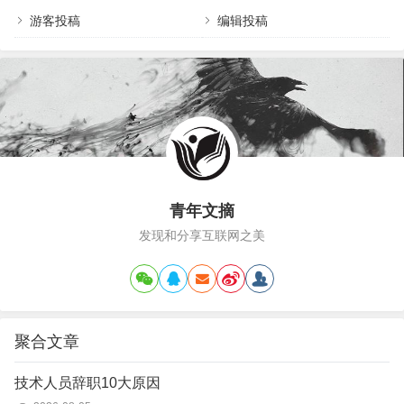
少的时候，隔壁租房子有一个邻居。后来才知道，是国营企业的一个老
还要听课…
总。今时不同往日，90年代国营…
游客投稿
编辑投稿
青年文摘
发现和分享互联网之美
聚合文章
技术人员辞职10大原因