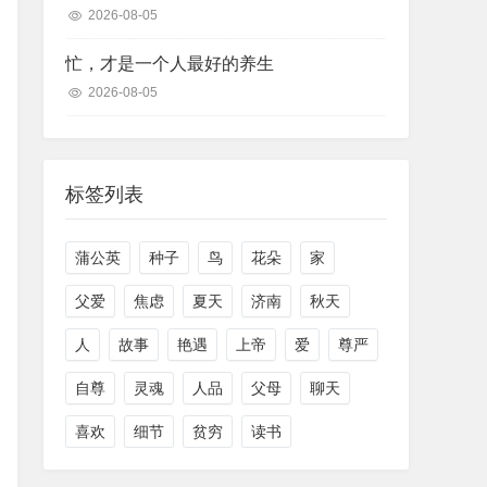
2026-08-05
忙，才是一个人最好的养生
2026-08-05
标签列表
蒲公英
种子
鸟
花朵
家
父爱
焦虑
夏天
济南
秋天
人
故事
艳遇
上帝
爱
尊严
自尊
灵魂
人品
父母
聊天
喜欢
细节
贫穷
读书