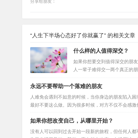
分享给朋友：
“人生下半场心态好了你就赢了” 的相关文章
什么样的人值得深交？
如果你想要交到值得深交的朋友
人一辈子难得交一两个真正的朋
一点，懂得一点人际关系的秘密
句客气话。当经历过更多事情之
永远不要帮助一个落难的朋友
真正敞开心扉。又或许，首先自
人难免会遇到不如意的时候，当你身边的朋友陷入困
样的人值得深交呢？什么样的人
最好不要这么做。因为很多时候，对方不仅不会感激
不到什么作用，还会打击到对方的自尊心很多人在落
如果你想改变自己，从哪里开始？
人看到自己的窘迫。他们宁愿自己咬咬牙挺过去，靠
冒然去帮助对方的话，不但没有任何效果，反而会触
没有人可以回到过去开始一段新的旅程，但任何人都