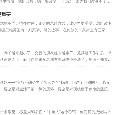
些事情后，我们会想，嗯，要改变一下自己，因为我们改变不了世
可是如何改变自己？很多时候，改变自己会痛苦，但不改变自己会
更重要
痛苦的事。虽然是这样，但在很多时候，我们必须要改变自己。为
都需要一种斩断自己退路的勇气。因为身…
式的不同。很多时候，正确的思维方式，比努力更重要。思维改变
1裁缝思维英国有一则家喻户晓的故事：在伦敦的一条街上有三家裁
家裁衣店的老板先后在自己的店铺前亮出一块广告牌。最先挂出的
拥有伦敦最好的裁缝。”第二家老板见了，不甘示弱，立即挂出一块同
店拥有英国最好的裁缝。”看到这里，人们以为第三家裁衣店的老板会
，圈子越来越小了，交新的朋友越来越难了。尤其是工作以后，除
界…
认识别人了。而且以前很多老朋友关系也慢慢淡了，见面不知道如
场王”。村上春树有一句话，或许能表达这样的心境：“哪里有人喜欢
那样只能落得失望。”相信也有很多人，曾因“交友不慎”而受伤，或
，而宁愿独善其身。所以，到底该如何交朋友？朋友到底值不值得
话题——“突然不想努力了怎么办？”我想，问这个问题的人，肯定
的关系？日本国宝级心理学家、知名作…
，要么是对生活千篇一律的厌倦，要么是对现状疲于奔命的迷茫。
给我们营造了一种急追猛赶的紧迫感，仿佛一点点的松懈都会让我们
候，刚结束完旅行，就迅速投入到了一个新的课程学习中。学习班
，个个像打了鸡血似的。不甘落于人后的我，每天不到6点就起
一条消息，标题为80后们：“中年人”这个称谓，你们真的接受吗？