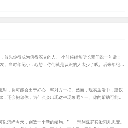
，首先你得成为值得深交的人。 小时候经常听长辈们说一句话：
友。当时年纪小，心想：你们就是认识的人太少了呗。后来年纪大
，猜测他们这么说可能是想向对方表达：你这个朋友很珍贵，是一
后，越来越发现这句话有道理，也许人都是孤独的吧，很难向别人
己得成为值得深交的人，这样你才有机会交到更多的真朋友。什么
境时，你可能会出于好心，帮对方一把。然而，现实生活中，建议
值得深交？（深度好文）01既能共…
你，还会抱怨你，为什么会出现这种现象呢？一、你的帮助可能起
难的时候，虽然过得很艰难，但是他们的内心其实不愿意让周围的
着自己的力量的改变现状，维护内心最后的尊严。这个时候如果你
及他敏感的内心，让他感到自己没面子、没…
可以演绎今天，创造一个新的结局。”——玛利亚罗宾逊穷则思变。