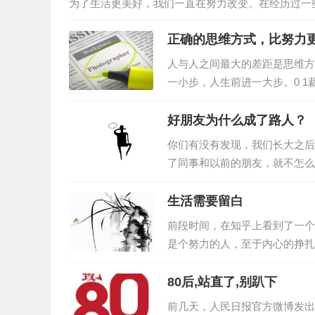
为了生活更美好，我们一直在努力改变。在经历过一
界。于是，我们计划着，想着一天一点的改变自己。
正确的思维方式，比努力
吃苦。改变很难，所以如果想改变，那肯定是一件很
了更好地赢得出路，必须做出改变。很多时候，我们
人与人之间最大的差距是思维方
一小步，人生前进一大步。0 
衣店，为了招揽更多的生意，三
广告牌，醒目地写着： “本店
好朋友为什么成了路人？
样大小的广告牌，上书： “本
你们有没有发现，我们长大之后
挂出这样的招牌：“本店拥有世
了同事和以前的朋友，就不怎么
何融入话题，觉得自己是个“冷
孤独，只不过不乱交朋友罢了，
生活需要留白
是因为不懂得应该向谁敞开心扉
前段时间，在知乎上看到了一个
深交？如何维持和现有朋友之间
是个努力的人，至于内心的挣扎
01很多时候，是周围的环境，
满盘皆输。记得今年6月份的时
80后,站直了,别趴下
里的每个人都早起，记录，分享
前几天，人民日报官方微博发出