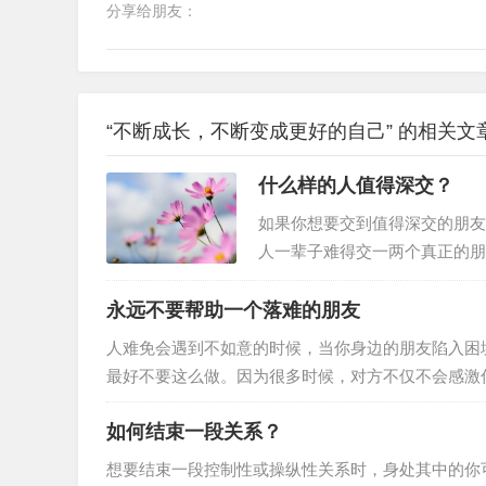
分享给朋友：
“不断成长，不断变成更好的自己” 的相关文
什么样的人值得深交？
如果你想要交到值得深交的朋友
人一辈子难得交一两个真正的朋
一点，懂得一点人际关系的秘密
句客气话。当经历过更多事情之
永远不要帮助一个落难的朋友
真正敞开心扉。又或许，首先自
人难免会遇到不如意的时候，当你身边的朋友陷入困
样的人值得深交呢？什么样的人
最好不要这么做。因为很多时候，对方不仅不会感激
不到什么作用，还会打击到对方的自尊心很多人在落
如何结束一段关系？
人看到自己的窘迫。他们宁愿自己咬咬牙挺过去，靠
冒然去帮助对方的话，不但没有任何效果，反而会触
想要结束一段控制性或操纵性关系时，身处其中的你