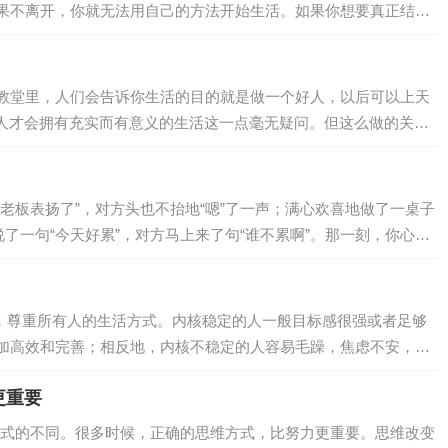
果不离开，你就无法用自己的方法开始生活。如果你想要真正结束
最重要的是树立勇气，敢于去做 01.为结束关系做准备 发现自己
的时间要长，因为被控制或操纵的人不承认关系存在任何错误。你
，对方已经…
教堂里，人们会告诉你生活的目的就是做一个好人，以后可以上天
好人才会拥有充实而有意义的生活这一点毫无疑问。但这么做的关键
个毫无意义的问题，为了回答“为什么”，我们总要无限循环地转圈
“为什么”。而只有在你回答“因为这很有趣”或者“我喜欢这样”时，
老板表扬了”，对方头也不抬地“嗯”了一声；满心欢喜地做了一桌子
了一句“今天好累”，对方马上来了句“谁不累啊”。那一刻，你心里
个家最大的内耗，不是穷，不是忙，而是不能好好说话：要么敷衍
久了，心就凉了；心凉了，家就散了。想要一个家越来越兴旺，好
个家的温度藏在那些看似无…
身，尊重所有人的生活方式。内核稳定的人一般目标感很强或者足够
加高效和完善；相反地，内核不稳定的人容易毛躁，焦虑不安，遇
必要的压力，然后让自己变得不堪重负。2.一个冷知识：屏蔽力是
更重要
眼都是你的不对。3.很喜欢尼采的这段话：获得真正自由的方法是
被感情牵着鼻子走，丧失自由。所以…
式的不同。很多时候，正确的思维方式，比努力更重要。思维改变