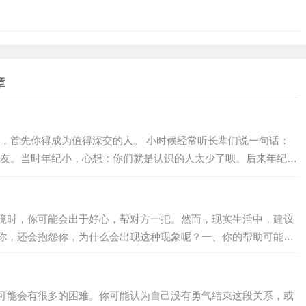
章
，首先你得成为值得深交的人。 小时候经常听长辈们说一句话：
友。当时年纪小，心想：你们就是认识的人太少了呗。后来年纪大
，猜测他们这么说可能是想向对方表达：你这个朋友很珍贵，是一
后，越来越发现这句话有道理，也许人都是孤独的吧，很难向别人
己得成为值得深交的人，这样你才有机会交到更多的真朋友。什么
境时，你可能会出于好心，帮对方一把。然而，现实生活中，建议
值得深交？（深度好文）01既能共…
你，还会抱怨你，为什么会出现这种现象呢？一、你的帮助可能起
难的时候，虽然过得很艰难，但是他们的内心其实不愿意让周围的
着自己的力量的改变现状，维护内心最后的尊严。这个时候如果你
及他敏感的内心，让他感到自己没面子、没…
可能会有很多的困难。你可能认为自己没有勇气结束这段关系，或