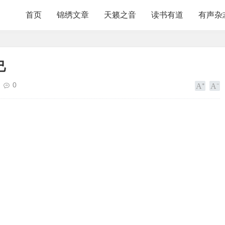
首页
锦绣文章
天籁之音
读书有道
有声杂
己
0