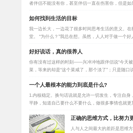
者伴侣不能没有你，甚至伴侣一直在伤害你，但是如
一段关系， 就要提前做好准备，执行计划并坚持到底。
如何找到生活的目标
处于他人控制中很多控制性或操纵性关系比理应发生
可能觉得伴侣只是有一点喜怒无常或者粘人，实际上
我一边长大，一边花了很多时间思考生活的意义。在
堂。 “为什么？”我总在想。虽然，人人对于做一个
是什么？你到底是为了什么而做这一切？ 为什么是一
好好说话，真的很养人
圈，因为我们总是重复地用另一个“为什么”来回答这个
问题才真正结束。 但其实，生活的目的在于享受生…
你有没有过这样的时刻——兴冲冲地跟伴侣说“今天被
菜，等来的却是“这个菜咸了，那个淡了”；只是随口说
是不是像被泼了一盆冷水，所有的热情瞬间熄灭。一
一个人最根本的能力到底是什么?
不搭理，要么处处抬杠，要么言语里全是否定。日子
好说话，是绕不开的一课。01好好说话，不敷衍一
1.内核稳定。换句话说就是允许一切发生，专注自
平静，知道自己要什么不要什么，做很多事情也就更
到一点挫折，就把自己变得一蹶不振，给自己施加不
正确的思维方式，比努力
一个人最顶级的能力，任何消耗你的人和事，多看一
要学会自我控制。如果情绪总是处于失控状态，就会
人与人之间最大的差距是思维方