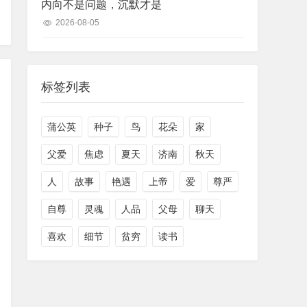
内向不是问题，沉默才是
2026-08-05
标签列表
蒲公英
种子
鸟
花朵
家
父爱
焦虑
夏天
济南
秋天
人
故事
艳遇
上帝
爱
尊严
自尊
灵魂
人品
父母
聊天
喜欢
细节
贫穷
读书