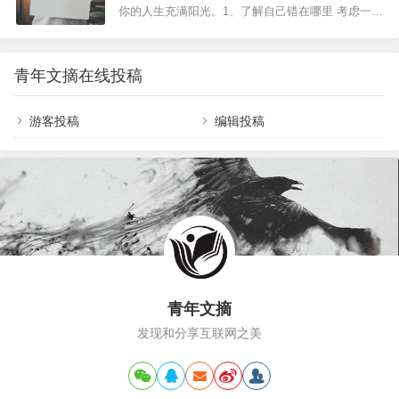
部电视真好看”,你也说“是啊，非常好看”,会让人觉得缺乏实质性内容。这
你的人生充满阳光。1、了解自己错在哪里 考虑一下
时不妨加一些评价，比如“女主角的造型非常新颖”,或者提出相反的观
自己到底在哪里出了错，伤害到了他人。清楚地认
点，打开话匣子。 第二，语气平淡、没有感情。…
识到错误并做有针对性的道歉效果会更好。 2、敢
于承担责任 有效的道歉不是一种为自己狡辩的伎
青年文摘在线投稿
俩，更不是要去骗取别人的宽恕，你必须有责任
感，勇于自责，勇于承认过失，才能够真心地道
歉。 3、用清楚和正确的文字，而非煽动性的文
游客投稿
编辑投稿
字 通常，受伤害者要的，…
青年文摘
发现和分享互联网之美