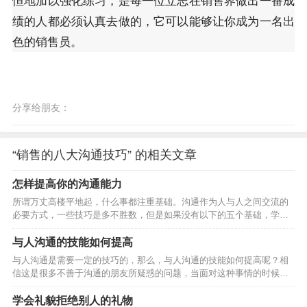
恒地加以强化练习，是每一位立志在销售界做出一番成
绩的人都必须认真去做的，它可以能够让你成为一名出
色的销售员。
分享给朋友：
“销售的八大沟通技巧” 的相关文章
怎样提高你的沟通能力
所谓万丈高楼平地起，什么事都注重基础。沟通作为人与人之间交流的
必要方式，一些技巧是多不胜数，但是如果没有以下的五个基础，学再
多的技巧，也是白搭，根本就发挥不出来，甚至影响的是自己的心理健
康。那么，怎样提高沟通能力呢？ 多读 所谓多读就是要博览群书，无论
与人沟通的技能如何提高
什么方面的书你都有看，通过读书来获取你没有经历过的经验并不断积
与人沟通是需要一定的技巧的，那么，与人沟通的技能如何提高呢？相
累使你掌握各种知识点，为沟通打下坚实的语言和文字基础。 多看 所谓
信这是很多不善于沟通的朋友所疑惑的问题，当面对这种事情的时候，
多看就是通过经常上互联网看资讯以及通过看电视、看电影、看报纸、
却无法开口顺畅的交流，对于这类朋友来说是非常尴尬的事情。具体的
看杂志来获取当今社会的热点信息，为沟通冷场时找话茬…
应对妙招就在下文的内容中。1、觉知：不只是沟通才需要觉知，一切都
学会礼貌拒绝别人的礼物