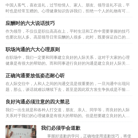
需要。如果自己说错了话、做错了事，如不想造成无可弥补的伤害时，
中国人客气，喜欢送礼，过节给情人、家人、朋友、领导送礼不说，平
最好的办法是什么？！“我错了”，这就是一种觉知。2、承认我错了：承
时也是经常互赠的。心理健康知识告诉我们，拒绝一个人的礼物有可能
认我错了是沟通的消毒剂，可解冻、改善与转化沟通的问题，就一句：
会给他带来心理方面的不良影响，因此我们要学会如何拒绝别人的礼
我错了！勾销了多少人的新仇旧恨，化解掉多少年打不开的死结，让…
物？ 一是要婉言相告。受赠人应该采用委婉的、不失礼貌的语言，向赠
应酬时的六大说话技巧
送者暗示自己难以接受对方的礼品。比如，当对方向自己赠送手机时，
作为领导，不仅仅是职位高高在上，平时生活和工作中需要掌握的技巧
可告知：“我已经有一台了，谢谢。”当一位男士送舞票给一位小姐，而对
也要比别人多。高层领导日常应酬的人很多，此时，既要保证自己的语
方打算回绝时，可以这么说：“今晚我男朋友也要请我跳舞，而且我们已
言大方得体，又要让人信服，是一门学问。下面，我们来看看应酬时的
经有约在先了。” 二是可采取直言缘由法，也就是直截了当而…
说话技巧有哪些? 第一，含蓄。 在应酬时，运用含蓄的语言是最常见的
职场沟通的六大心理原则
一种方式.它不像直说那样浅露时一句含蓄的语言能使双方在笑声中相互
在职场中，我们一定要和同事建立良好的人际关系，这对于大家的心理
理解和感到愉悦。 作家冯骚才在美国访问时，一位美国朋友带着儿子到
健康是有很大的帮助的。而和同事进行良好的沟通是建立良好人际关系
公寓去看他。他们谈话间，那位壮得像牛犊的孩子，爬上床在上面乱蹦
的基础，因此，大家在与人沟通的时候，一定要注意以下的六大原则。
乱跳。如果直截了当地请他下来，势必会使孩子的父亲产生…
一、讲出来 尤其是坦白的讲出来你内心的感受、感情、痛苦、想法和期
正确沟通要放低姿态耐心听
望，但绝对不是批评、责备、抱怨、攻击。 二、不攻击对方 不批评、不
在人际交往中，人和人之间的沟通交流是很重要的，一旦沟通中出现问
责备、不抱怨、不攻击、不说教批评、责备、抱怨、攻击这些都是的刽
题，那么，谈话就难以继续下去，甚至是因此双方发生争执或是不愉
子手，只会使事情恶化。 三、互相尊重 只有给予对方尊重才有沟通，若
快。因此，想要建立自己良好的人际关系，掌握好沟通的原则是很重要
对方不尊重你时，你也要适当的请求对方的尊重…
的。 第一、沟通时舍弃你的自尊心 无谓的自尊和自傲只会成为沟通的绊
良好沟通必须注意的四大禁忌
脚石，因此，至少应当在沟通的时候舍弃自己所谓的自尊心。不要说出
我们一出生就是和各种人打交道，朋友、亲人、同学等，而良好的人际
“我的自尊心不允许我……”这样的话，这只会让沟通无法进行下去。 第
关系对于我们的心理健康是有很大的帮助的。但是想要建立良好的人际
二、沟通时放低姿态 “我说的才是对的”，这种态度只会导致沟通关系的
关系，首先就要和别人良好的沟通，因此以下的四大禁忌是大家需要注
恶化，让沟通无法进行下去。在进行沟通的时候，要尽…
意的。 第一，老是重复别人的话。 鹦鹉学舌虽然可爱，可若是听久了，
我们必须学会道歉
难免觉得枯燥无趣。如果总是解释或重复他人说过的话，比如人家说“这
掌握好道歉的学问，正确地使用道歉技巧，将使