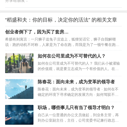
分享给朋友：
“稻盛和夫：你的目标，决定你的活法” 的相关文章
创业者倒下了，因为买了套房…
希腊有则寓言：一只狮子追兔子没追上，狐狸笑话它，狮子自我解嘲
说：跑的动机不对称，人家是为了命在跑，而我是为了一顿午餐在跑。”
当动机不对称的时候，老大”们可能会放你一马。假如狮子意识到抓不到
这只兔子就会饿死，那么它一定会抓到。17年前，我就像那只逃命的兔
如何在公司里成为不可替代的人？
子。每天的工作就是在车间里一边汗流浃背地修着机器，一边考虑着客
如何在公司里成为不可替代的人？ 我们从小被灌输
户的欠款什么时候能到账。创业前3年的时间里，基本都是在缺钱、缺订
的价值观，就是要立志成为一个有价值的人。在职
单、缺人的状态里以战养战，拆东墙补西墙。而我也和大多数创业老板
场中，如果你的价值点无法体现，那么你将会难以
一样，白天面对员工时强装兴奋，晚上回家休息后愁眉紧锁。再加上…
立足。评判一个人的价值有很多标准，能力强只是
陈春花：面向未来，成为变革的领导者
其中之一而绝非关键。有时候，良好的态度、强烈
陈春花：面向未来，成为变革的领导者 · 如何在不
的责任心以及谦虚的心态往往比个人的工作能力重
确定的环境下寻求确定的发展方向 · 如何驾驭不确
要百倍。下面这篇文章提到的9个职场化的概念，值
定性以实现既定的目标 · 如何让强个体集合在组织
得你深思和学习。 01 学会尊敬和服…
平台 这是数智化生存环境中，领导者所要面对的一
职场，哪些事儿只有当了领导才明白？
系列挑战。 领导者要聚焦于确定组织的正确方向，
自己从一位普通的办公文员做起，到业务主管，再
关注组织的未来，引导和影响组织成员…
到办公室副主任，主任，公司党委书记兼行政总
监，再转为销售员，直至离开公司。 职场，哪些事