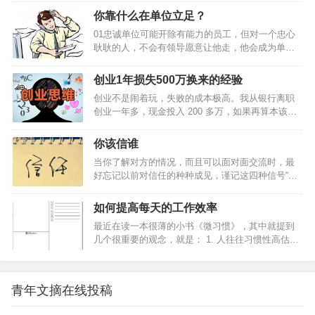
儿只有当了领导才明白？4条亲身经历的硬道理送给
你靠什么在单位立足？
你…
01忠诚单位可能开除有能力的员工，但对一个忠心
耿耿的人，不会有领导愿意让他走，他会成为单位
这个铁打营盘中最长久的战士，而且是最有发展前
景的员工。1、 站在老板的立场上思考问题；2、 与
创业1年损失500万换来的经验
上级分享你的想法；3、 时刻维护公司的利益；4、
创业不是闹着玩，失败的成本极高。我从银行离职
琢磨为公司赚钱；5、 在外界诱惑面前经得起考验。
创业一年多，现金投入 200 多万，如果再算本该在
你靠什么在单位立足？此文堪称经典2敬业随着社会
上海买房等各种机会成本，损失高达 500 万以上。
进步，人们的知识背景越来越趋同。学历、文凭已
讲讲我首次创业的“事故”。2012 年，36 氪、虎嗅们
不再是公司挑选员工的首要条件。很多公司考察员
你该信谁
每天推送创业团队的成功故事，创业大街上每天都
工的第一条件就是敬业，其次才是专业水平。1、 工
当你了解对方的情况，而且可以面对面交流时，最
举办创业活动……如果我还不去创业，对得起这帮
作的目的不仅仅在于报酬；2、 提供超…
好忘记以前对信任的种种成见，谨记这四种信号“假
可劲儿鼓噪的人吗?于是，我辞掉了在招商银行总行
设你正在洽谈一项为期数年的合同，为一家大公司
的工作，开始了互联网创业之旅。2013 年初，我回
提供外包服务。客户告诉你，她的公司希望就特定
到上海，认识了许多互联网公司的年轻人，跟他们
如何提高每天的工作效率
服务和你达成协议，但她希望你愿意在合同期间提
讲我要做的事，慢慢聚起一支小团队。6 月份项目正
最近在读一本很薄的小书《微习惯》，其中就提到
供更多服务，她相信你能在该公司需求增多时，订
式启动，到国庆节前后陆续…
几个很重要的观念，就是： 1. 人往往习惯性高估短
出提供额外服务的条件。你该答应她吗？假定有一
期收益，而严重低估坚持做一件事的长期收益；2.
位潜在的商业伙伴，想跟你购买价值1200万美元的
只要开始行动，就比毫不作为强无数倍；3. 相比在
服务，但由于预算所限，他只能付1000万美元。如
一天内做很多事，长时间坚持做一件事，累积起来
果你接受这个折扣，他提出未来双方可能有长期盈
青年文摘在线投稿
的影响力会更大。我提高工作效率的方法，总结起
利机会，但目前还不能作任何承诺。你该和他成交
来有三个方面：注重“循环”，每天从总结开始，到计
吗？任…