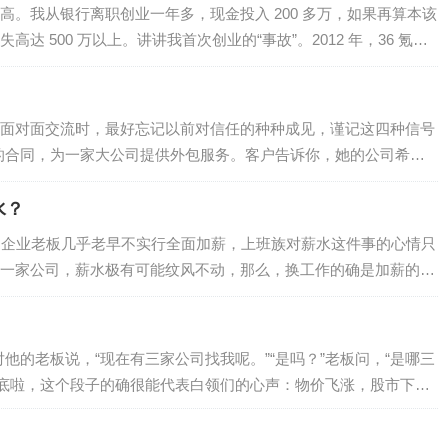
高。我从银行离职创业一年多，现金投入 200 多万，如果再算本该
达 500 万以上。讲讲我首次创业的“事故”。2012 年，36 氪、
故事，创业大街上每天都举办创业活动……如果我还不去创业，对
是，我辞掉了在招商银行总行的工作，开始了互联网创业之旅。
认识了许多互联网公司的年轻人，跟他们讲我要做的事，慢慢聚起一支
面对面交流时，最好忘记以前对信任的种种成见，谨记这四种信号
，到国庆节前后陆续…
的合同，为一家大公司提供外包服务。客户告诉你，她的公司希望
希望你愿意在合同期间提供更多服务，她相信你能在该公司需求增
。你该答应她吗？假定有一位潜在的商业伙伴，想跟你购买价值
水？
算所限，他只能付1000万美元。如果你接受这个折扣，他提出未来
，企业老板几乎老早不实行全面加薪，上班族对薪水这件事的心情只
前还不能作任何承诺。你该和他成交吗？任…
一家公司，薪水极有可能纹风不动，那么，换工作的确是加薪的好
不了薪，甚至薪水还被七折八扣，不一定都如自己的意拿到更高的
加薪，有人却是减薪？关键只看一个：相关性！新旧工作之间具有
度愈大；愈不具相关性，很有可能不只加不了薪，还会被减薪。高
他的老板说，“现在有三家公司找我呢。”“是吗？”老板问，“是哪三
相关，薪水加一些！行业相关，再加一些！客…
年底啦，这个段子的确很能代表白领们的心声：物价飞涨，股市下
愿意啊？但主动找老板