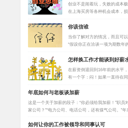
创业不是闹着玩，失败的成本极
在上海买房等各种机会成本，损失高
虎嗅们每天推送创业团队的成功
得起这帮可劲儿鼓噪的人吗?于
你该信谁
2013 年初，我回到上海，
当你了解对方的情况，而且可以
小团队。6 月份项目正式启动
“假设你正在洽谈一项为期数年
就特定服务和你达成协议，但她
多时，订出提供额外服务的条件
怎样换工作才能谈到好薪
1200万美元的服务，但由于预
在薪资倒退回到16年前的水平
双方可能有长期盈利机会，但目
有一个字：闷！如果一直待在同
方法！可是，也有人换工作却加
薪水。同样换工作，为什么有人
年底如何与老板谈加薪
愈多相关性，薪水往上弹跳的幅
这是一个关于加薪的段子：“你必须给我加薪！”职员对
相关性，掌握加薪的秘诀！职务
家公司？”“电力公司、电话公司，还有煤气公司。”
跌，楼价上扬，存款缩水，挺了一大年了，加薪来得猛烈些吧。 我有“谈加薪”恐惧症 “加薪，谁不
如何让你的工作被领导和同事认可
谈，内心还真有点恐惧。” 相信吗？说这话的江晓已经拥有了近20年的职场生涯，却从来没有过跟老板主动谈加薪的经