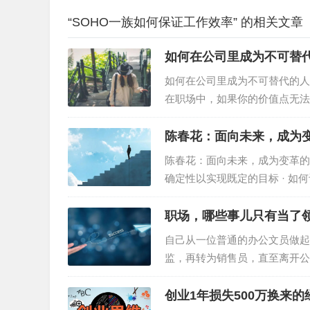
“SOHO一族如何保证工作效率” 的相关文章
如何在公司里成为不可替
如何在公司里成为不可替代的人
在职场中，如果你的价值点无法
强只是其中之一而绝非关键。有
作能力重要百倍。下面这篇文章
陈春花：面向未来，成为
陈春花：面向未来，成为变革的领
确定性以实现既定的目标 · 
的一系列挑战。 领导者要聚焦
职场，哪些事儿只有当了
自己从一位普通的办公文员做起
监，再转为销售员，直至离开公
送给你…
创业1年损失500万换来的