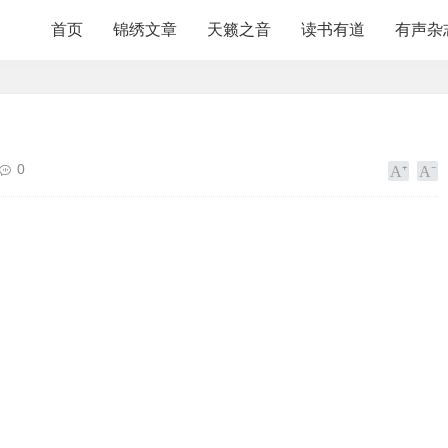
首页
锦绣文章
天籁之音
读书有道
有声杂
0