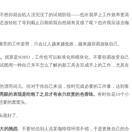
不然你就会陷入没完没了的试错阶段——也许我早上工作效率更高
态放轻松了等到截止日期前我自然就有灵感了呢？也许我应该去咖
痛苦的工作姿势，只会让人越来越低效，越来越容易放纵自己。
程。
就算是SOHO，工作也可以标准化和模块化。不要轻易改变自己
试图用一种自己并不怎么了解的新工具去完成手上的工作，尤其在
的漂亮词儿。但对于你自己来说，按时完成必要的工作量，达到客
亮眼的表现是吃饱了之后才有余力欣赏的色香味。
有时你花10个小
想要的窝窝头。
头蒸好了。
大的挑战
。不要轻信别人说某咖啡馆环境不错，于是更换自己的办