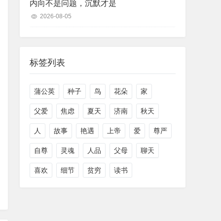
内向不是问题，沉默才是
2026-08-05
标签列表
蒲公英
种子
鸟
花朵
家
父爱
焦虑
夏天
济南
秋天
人
故事
艳遇
上帝
爱
尊严
自尊
灵魂
人品
父母
聊天
喜欢
细节
贫穷
读书