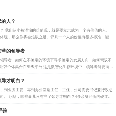
代的人？
？ 我们从小被灌输的价值观，就是要立志成为一个有价值的人。
体现，那么你将会难以立足。评判一个人的价值有很多标准，能力
时候，良好的态度、强烈的责任心以及谦虚的心态往往比个人的工
提到的9个职场化的概念，值得你深思和学习。 01 学会尊敬和服…
变革的领导者
导者 · 如何在不确定的环境下寻求确定的发展方向 · 如何驾驭不
如何让强个体集合在组织平台 这是数智化生存环境中，领导者所要面对
于确定组织的正确方向，关注组织的未来，引导和影响组织成员…
领导才明白？
，到业务主管，再到办公室副主任，主任，公司党委书记兼行政总
司。 职场，哪些事儿只有当了领导才明白？4条亲身经历的硬道理
经验