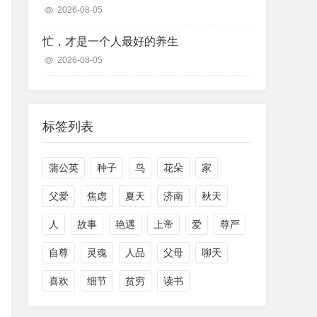
2026-08-05
忙，才是一个人最好的养生
2026-08-05
标签列表
蒲公英
种子
鸟
花朵
家
父爱
焦虑
夏天
济南
秋天
人
故事
艳遇
上帝
爱
尊严
自尊
灵魂
人品
父母
聊天
喜欢
细节
贫穷
读书