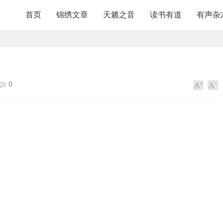
首页
锦绣文章
天籁之音
读书有道
有声杂
0