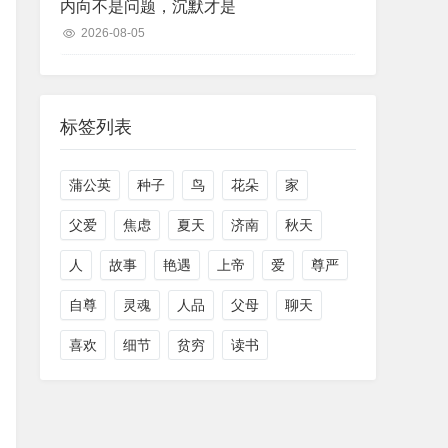
内向不是问题，沉默才是
2026-08-05
标签列表
蒲公英
种子
鸟
花朵
家
父爱
焦虑
夏天
济南
秋天
人
故事
艳遇
上帝
爱
尊严
自尊
灵魂
人品
父母
聊天
喜欢
细节
贫穷
读书