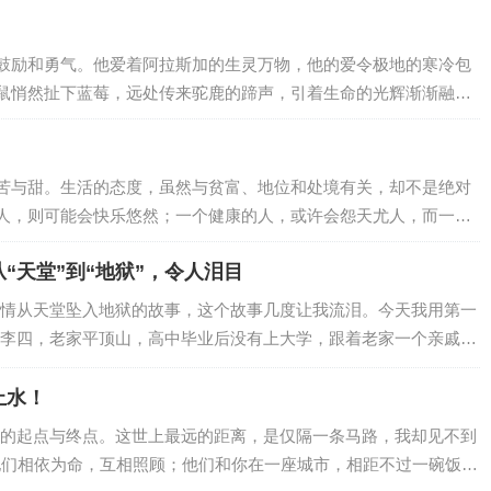
”（happiness）是一个比较前沿的研究领域，近年来，越来越多
采访者自报幸福程度）、定义…
鼓励和勇气。他爱着阿拉斯加的生灵万物，他的爱令极地的寒冷包
鼠悄然扯下蓝莓，远处传来驼鹿的蹄声，引着生命的光辉渐渐融进
编织在一起好像唱成了一首歌。他的名字叫星野道夫。不同的人，
也有所不同。人们总是在长大以后回想起孩童时期。想的不外乎是
...不过最令人难以忘怀的，应该是当…
苦与甜。生活的态度，虽然与贫富、地位和处境有关，却不是绝对
人，则可能会快乐悠然；一个健康的人，或许会怨天尤人，而一个
会愁眉不展，而一个身处逆境的人，或许能面带笑颜。我们虽然不
“天堂”到“地狱”，令人泪目
然不能改变自己的命运，但可以改变面对命运的心态。人的命运随
度的处世；换种心态看人生，可以将愁容改…
情从天堂坠入地狱的故事，这个故事几度让我流泪。今天我用第一
李四，老家平顶山，高中毕业后没有上大学，跟着老家一个亲戚在
，我的技术算是一名三流的厨师水平。后来我在南四环一个小饭店
拌凉菜和大盘鸡。饭店面积也不大，老板平时给我打打下手，忙起
止水！
6500元的工资，整体上还可以。我老婆叫小白，来自周口。她大专
的起点与终点。这世上最远的距离，是仅隔一条马路，我却见不到
培训班里当语文辅导老师，每个月的工资是…
他们相依为命，互相照顾；他们和你在一座城市，相距不过一碗饭的