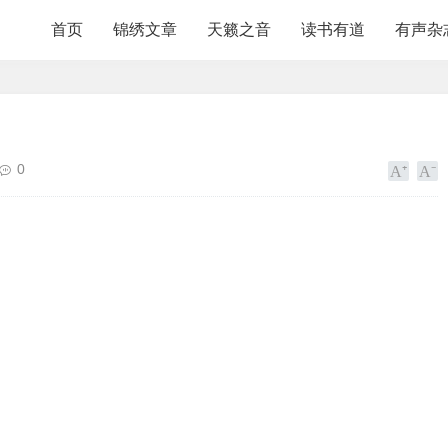
首页
锦绣文章
天籁之音
读书有道
有声杂
0