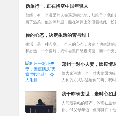
伪旅行”，正在掏空中国年轻人
位哈佛大学教授的讲义精华。经济学家眼里的幸福”幸福
的人投入这方面的研究。这些研究都有数据主观（被
曾经，有一个温柔的人在遥远的北地，却给予了我们
裹了温柔。他的照片里，熊在冰原上依偎着彼此，松
了河流。他的文字讲述了寻光之旅的故事，这些故事
你的心态，决定生活的苦与甜！
即使站在同一个地方，透过各自的人生，看到的风景
热衷的各种游戏，已不复存在的原野，青梅竹马的好友
生活，是一种态度。一个人的心态，决定了他生活的
和必然，一个富翁，或许会整日愁容满面，而一个穷
残疾人，也许能坦然乐观；一个一帆风顺的人，或许
郑州一对小夫妻，因疫情从
能掌握生命的长度，但可以改变生命的宽度；我们虽
着心态的好坏而改变。换个立场看人生，可以宽容大
给大家讲述一个一对夫妻因为疫
人称的方式讲述给你们听。我叫
郑州学习厨师，经过几年的学习
里打工，主要工作就是炒热菜、
我于昨晚去世，走时心如
来也比较累，但老板一个月给我
人间最妥帖的尊严，体现在生命
毕业之前在一个小区的楼下私人
你。01父母年迈，但都健在；