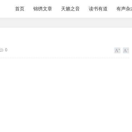
首页
锦绣文章
天籁之音
读书有道
有声杂
0