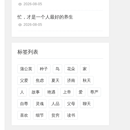
2026-08-05
忙，才是一个人最好的养生
2026-08-05
标签列表
蒲公英
种子
鸟
花朵
家
父爱
焦虑
夏天
济南
秋天
人
故事
艳遇
上帝
爱
尊严
自尊
灵魂
人品
父母
聊天
喜欢
细节
贫穷
读书