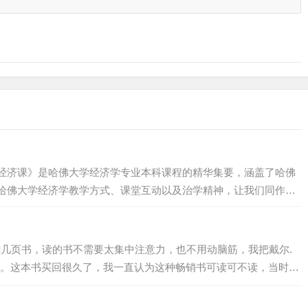
经济课》是哈佛大学经济学专业本科课程的精华集要，涵盖了哈佛
哈佛大学经济学教学方式、课堂互动以及治学精神，让我们同作者
书分为四章，分别提炼了曼昆、莱布森、费尔德斯坦、卡特勒等四
”（happiness）是一个比较前沿的研究领域，近年来，越来越多
采访者自报幸福程度）、定义…
翻几页书，读的书不需要太集中注意力，也不用动脑筋，我把戴尔.
。这本书买回很久了，我一直认为这种畅销书可读可不读，当时也
这个周末一口气读完了，居然让我有了意外的收获。网络上有一句
，依然过不好这一生。”这个问题太简单了，知道不等于做到，老子