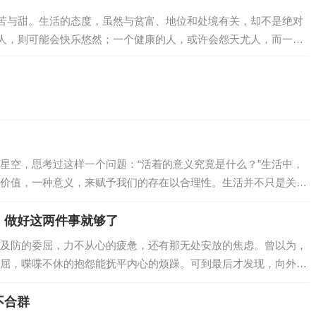
士闻道，勤而行之，中士闻道，若存若亡，下士闻道，大笑之。”大
苦与甜。生活的态度，虽然与贫富、地位和处境有关，却不是绝对
。《人性的弱点》这本书的优点在于它写…
人，则可能会快乐悠然；一个健康的人，或许会怨天尤人，而一个
会愁眉不展，而一个身处逆境的人，或许能面带笑颜。我们虽然不
然不能改变自己的命运，但可以改变面对命运的心态。人的命运随
度的处世；换种心态看人生，可以将愁容改…
星空，思考过这样一个问题：“活着的意义究竟是什么？”生活中，
价值，一种意义，来赋予我们的存在以合理性。生活并不只是关于
的潜能。每个人都像是一块未雕琢的玉石，需要经过磨砺和雕琢，
活着的意义在于自我实现，不断探索和成长。很多时候，我们感到
，做好这两件事就够了
到自己的使命和目标。通过自我反思和心理辅导，我们可以更好地
及防的委屈，力不从心的疲惫，还有那无处安放的焦虑。曾以为，
趣所在，从而赋予生活更多的意义。当然，生…
屈，喋喋不休的抱怨能抚平内心的烦躁。可到最后才发现，向外的
内耗。真正的自愈，从不在向外索取情绪慰藉，而在向内探寻内心
好这两件事，是成年人穿越生活迷雾的底气。01闭嘴古希腊哲学家
不合群