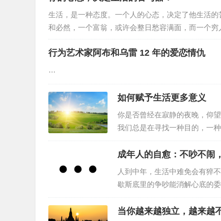
在《道德经》里早就讲了，“上
生活，是一种态度。一个人的心态，决定了他生活的
多数的人终归是中下等人的智慧
和必然，一个富翁，或许会整日愁容满面，而一个穷
残疾人，也许能坦然乐观；一个一帆风顺的人，或许
行为艺术家阿布和乌雷 12 年的爱恋情仇
能掌握生命的长度，但可以改变生命的宽度；我们虽
着心态的好坏而改变。换个立场看人生，可以宽容大
…
如何赋予生活更多意义
你是否曾经在寂静的夜晚，仰望
我们总是在寻找一种目的，一种
生存，而是关于寻找和实现我们
才能展现出内在的价值。因此，
成年人的自愈：不吵不闹
迷茫和无助，是因为我们没有找
人到中年，生活中难免会有猝不
认识自己，找到自己的热情和兴
歇斯底里的争吵能消解心底的委
情绪宣泄不过是一场徒劳的自我
力量。不吵不闹，稳住自己，做
当你越来越独立，越来越